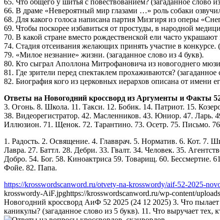
65. Что общего у шитья с повествованием? (загаданное слово из
66. В драме «Невероятный мир глазами …» роль собаки озвучил 
68. Для какого голоса написана партия Мизгиря из оперы «Снег
69. Чтобы поскорее избавиться от простуды, в народной медици
70. В какой стране вместо рождественской ели часто украшают м
74. Стадия отсеивания желающих принять участие в конкурсе. (з
79. «Милое незнание» жизни. (загаданное слово из 4 букв).
80. Кто сыграл Аполлона Митрофановича из новогоднего мюзикл
81. Где зрители перед спектаклем прохаживаются? (загаданное с
82. Биография кого из церковных иерархов описана от имени его
Ответы на Новогодний кроссворд из Аргументы и Факты 52 2
3. Огонь. 8. Школа. 11. Такси. 12. Бобик. 14. Патриот. 15. Козер
38. Видеорегистратор. 42. Масленников. 43. Юниор. 47. Ларь. 49.
Иллюзион. 71. Щенок. 72. Тарантино. 73. Осетр. 75. Письмо. 76.
1. Радость. 2. Освящение. 4. Главврач. 5. Норматив. 6. Кот. 7. Ш
Лавра. 27. Баттл. 28. Дебри. 33. Гвалт. 34. Человек. 35. Агентс
Добро. 54. Бог. 58. Киноактриса 59. Товарищ. 60. Бессмертие. 61
Фойе. 82. Папа.
https://krosswordscanword.ru/otvety-na-krosswordy/aif-52-2025-nov
krosswordy-AiF.jpg
https://krosswordscanword.ru/wp-content/uploa
Новогодний кроссворд АиФ 52 2025 (24 12 2025) 3. Что пылает 
каникулы? (загаданное слово из 5 букв). 11. Что выручает тех