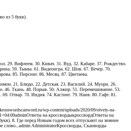
о из 5 букв).
ол. 29. Вифлеем. 30. Кивач. 31. Вуд. 32. Кабаре. 37. Рождество.
рина. 59. Тыква. 61. Видеоигра. 62. Шов. 67. Вечер. 70.
рова. 85. Пирсинг. 86. Месяц. 87. Цветаева.
 Лимон. 21. Блюдо. 22. Детская. 23. Василий. 24. Муори. 26.
тро. 46. Ткань. 48. Порыв. 50. Алжир. 51. Перемешивание. 53.
69. Отвар. 70. Индия. 74. Кастинг. 79. Наив. 80. Гафт. 81.
//krosswordscanword.ru/wp-content/uploads/2020/09/otvety-na-
1+04:00
admin
Ответы на кроссворды
кроссворд
Ответы на
букв). 8. Где перед Новым годом всех отпускают на зимние
е слово...
admin
Administrator
Кроссворды, Сканворды