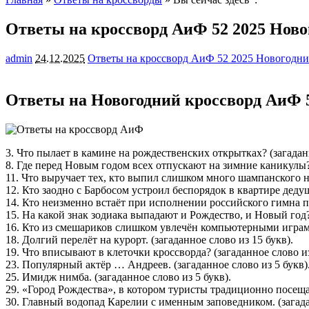
Ответы на кроссворд АиФ 52 2025 Ново
admin
24.12.2025
Ответы на кроссворд АиФ 52 2025 Новогодн
Ответы на Новогодний кроссворд АиФ 52
3. Что пылает в камине на рождественских открытках? (загаданн
8. Где перед Новым годом всех отпускают на зимние каникулы? 
11. Что выручает тех, кто выпил слишком много шампанского на
12. Кто заодно с Барбосом устроил беспорядок в квартире дедуш
14. Кто неизменно встаёт при исполнении российского гимна по
15. На какой знак зодиака выпадают и Рождество, и Новый год? 
16. Кто из смешариков слишком увлечён компьютерными играми?
18. Долгий перелёт на курорт. (загаданное слово из 15 букв).
19. Что вписывают в клеточки кроссворда? (загаданное слово из
23. Популярный актёр … Андреев. (загаданное слово из 5 букв)
25. Имидж нимба. (загаданное слово из 5 букв).
29. «Город Рождества», в котором туристы традиционно посеща
30. Главный водопад Карелии с именным заповедником. (загадан