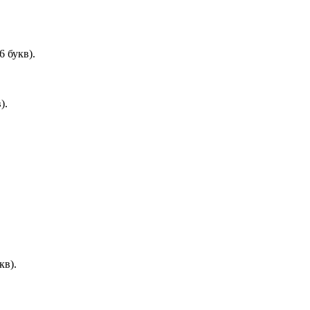
 букв).
).
кв).