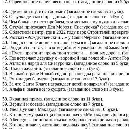
27. Соревнование на лучшего рэпера. (загаданное слово из 5 бук
28. Где леший шутит с гостями? (загаданное слово из 5 букв).
33. Озвучка детского праздника. (загаданное слово из 5 букв).
34. Чем больше у него проблем, тем меньше ему нужно для счасть
35. Откуда приезжают Дед Мороз и Снегурочка? (загаданное сло
36. Областной центр, где в 2022 году парк Строителей преврат
39. Рассказ «Рождественский…» у Саши Чёрного. (загаданное сл
40. Плод в основе японского ликёра умэсю. (загаданное слово из
41. Родди из пентхауса в комедийном мультфильме «Смывайся!».
44. «Пусть прогонит прочь твои тревоги … ночных дорог». (заг
45. Где встречает девушку с «воронкой над головой» Антон Гор
46. Атлас на наряд для Снегурочки. (загаданное слово из 5 букв
48. Шквал желаний. (загаданное слово из 5 букв).
50. В какой стране Новый год встречают два раза по григориан
51. Рутина для бармена. (загаданное слово из 13 букв).
53. За что Санта Клаус награждает детей подарками? (загаданное
54. Альфа и омега всего сущего. (загаданное слово из 3 букв).
58. Экранная прима. (загаданное слово из 11 букв).
59. Верный и боевой. (загаданное слово из 7 букв).
60. Удел Дункана Маклауда. (загаданное слово из 10 букв).
61. Кто по мемуарам отца написал пьесу «Мираж, или Дорога ру
63. Alter ego героини киносказки «Королевство кривых зеркал». 
64. Кто оценивает участников ледовых шоу? (загаданное слово и