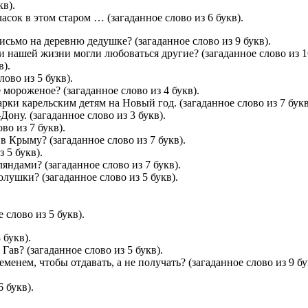
кв).
часок в этом старом … (загаданное слово из 6 букв).
сьмо на деревню дедушке? (загаданное слово из 9 букв).
нашей жизни могли любоваться другие? (загаданное слово из 16
в).
ово из 5 букв).
 мороженое? (загаданное слово из 4 букв).
ки карельским детям на Новый год. (загаданное слово из 7 букв
ну. (загаданное слово из 3 букв).
во из 7 букв).
в Крыму? (загаданное слово из 7 букв).
 5 букв).
ндами? (загаданное слово из 7 букв).
олушки? (загаданное слово из 5 букв).
 слово из 5 букв).
 букв).
ав? (загаданное слово из 5 букв).
енем, чтобы отдавать, а не получать? (загаданное слово из 9 бу
 букв).