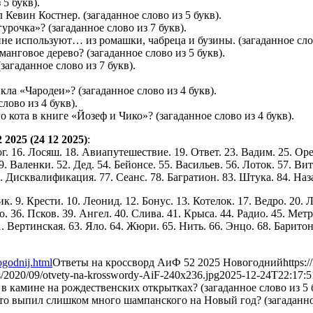
 5 букв).
Кевин Костнер. (загаданное слово из 5 букв).
урочка»? (загаданное слово из 7 букв).
не используют… из ромашки, чабреца и бузины. (загаданное слов
анговое дерево? (загаданное слово из 5 букв).
агаданное слово из 7 букв).
а «Чародеи»? (загаданное слово из 4 букв).
лово из 4 букв).
 кота в книге «Йозеф и Чико»? (загаданное слово из 4 букв).
025 (24 12 2025)
:
ог. 16. Лосяш. 18. Авиапутешествие. 19. Ответ. 23. Вадим. 25. Оре
 Валенки. 52. Дед. 54. Бейонсе. 55. Васильев. 56. Лоток. 57. Вит
 Дисквалификация. 77. Сеанс. 78. Багратион. 83. Штука. 84. Наза
ик. 9. Крести. 10. Леонид. 12. Бонус. 13. Котелок. 17. Ведро. 20.
тво. 36. Псков. 39. Ангел. 40. Слива. 41. Крыса. 44. Радио. 45. Ме
. Вертинская. 63. Яло. 64. Жюри. 65. Нить. 66. Энцо. 68. Баритон. 
ogodnij.html
Ответы на кроссворд АиФ 52 2025 Новогодний
https:
ds/2020/09/otvety-na-krosswordy-AiF-240x236.jpg
2025-12-24T22:17:5
в камине на рождественских открытках? (загаданное слово из 5 
, кто выпил слишком много шампанского на Новый год? (загаданно