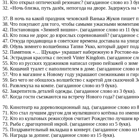
31. Кто открыл оптический резонанс? (загаданное слово из 3 бу
32. «Ночь близка, путь далёк, непогода на дворе. Задержусь на 
37. В ночь на какой праздник чеховский Ванька Жуков пишет пи
38. Что покупают для того, чтобы самыми ужасными моментами 
42. Постановщик «Зимней вишни». (загаданное слово из 11 бук
43. Кто пока не дорос до взрослых соревнований? (загаданное сл
47. Откуда продавщица в советские времена доставала на улице
49. Обувь зимнего волшебника Тапви Укко, который дарит подар
52. Памятник «… Щукарь» украшает набережную в Ростове-на-До
54. Эстрадная красотка с песней Vinter Kingdom. (загаданное сло
55. Кто из русских художников написал серию пейзажей о зиме 
56. Кошачий туалет с наполнителем в доме. (загаданное слово из
57. Что в магазине к Новому году украшают снежинками и гирля
59. Без чего не обошлось волшебство с каретой для сказочной З
61. Развлекуха на компе. (загаданное слово из 9 букв).
62. Закрепитель деталей одежды. (загаданное слово из 3 букв).
67. Когда гости съезжаются на встречу Нового года? (загаданное
70. Кинотеатр на дореволюционный лад. (загаданное слово из 8
71. Кто стал лучшим другом для мультяшного котёнка по имени Г
72. Кто из культовых режиссёров считает Рождество лучшим врем
73. Рыба с драгоценной икрой. (загаданное слово из 5 букв).
75. Поздравительный вкладыш в конверт. (загаданное слово из 6
76. Награда за допинг. (загаданное слово из 15 букв).