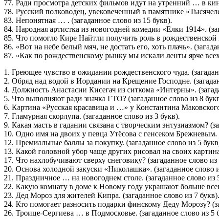
77. Ради просмотра детских фильмов идут на утренний … в кино
78. Русский полководец, увековеченный в памятнике «Тысячелет
83. Непонятная … . (загаданное слово из 15 букв).
84. Народная артистка из новогодней комедии «Елки 1914». (заг
85. Что помогло Кире Найтли получить роль в рождественской к
86. «Вот на небе белый мяч, не достать его, хоть плачь». (загада
87. «Как по рождественскому рынку мы искали ленты ярче всех» 
1. Греющее чувство в ожидании рождественского чуда. (загаданн
2. Обряд над водой в Иордании на Крещение Господне. (загадан
4. Должность Анастасии Кисегач из ситкома «Интерны». (загада
5. Что выполняют ради значка ГТО? (загаданное слово из 8 букв
6. Картина «Русская красавица и …» у Константина Маковского.
7. Гламурная скорлупа. (загаданное слово из 3 букв).
9. Какая масть в гадании связана с творческим энтузиазмом? (за
10. Одно имя на двоих у певца Утёсова с генсеком Брежневым. (
12. Премиальные баллы за покупку. (загаданное слово из 5 букв
13. Какой головной убор чаще других рисовал на своих картина
17. Что нахлобучивают сверху снеговику? (загаданное слово из 
20. Основа холодной закуски «Николашка». (загаданное слово и
21. Праздничное … на новогоднем столе. (загаданное слово из 5
22. Какую комнату в доме к Новому году украшают больше всего
23. Дед Мороз для жителей Кипра. (загаданное слово из 7 букв)
24. Кто помогает разносить подарки финскому Деду Морозу? (за
26. Троице-Сергиева … в Подмосковье. (загаданное слово из 5 б