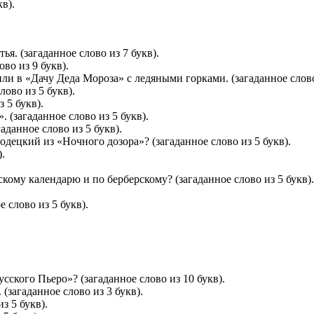
в).
я. (загаданное слово из 7 букв).
во из 9 букв).
или в «Дачу Деда Мороза» с ледяными горками. (загаданное слово
ово из 5 букв).
 5 букв).
 (загаданное слово из 5 букв).
аданное слово из 5 букв).
одецкий из «Ночного дозора»? (загаданное слово из 5 букв).
).
скому календарю и по берберскому? (загаданное слово из 5 букв).
 слово из 5 букв).
сского Пьеро»? (загаданное слово из 10 букв).
(загаданное слово из 3 букв).
з 5 букв).