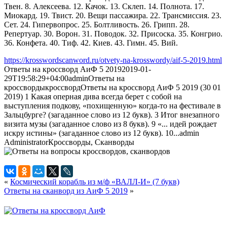
Твен. 8. Алексеева. 12. Качок. 13. Склеп. 14. Полнота. 17.
Миокард. 19. Твист. 20. Вещи пассажира. 22. Трансмиссия. 23.
Сет. 24. Гипервопрос. 25. Болтливость. 26. Грипп. 28.
Репертуар. 30. Ворон. 31. Поводок. 32. Присоска. 35. Конгрио.
36. Конфета. 40. Тиф. 42. Киев. 43. Гимн. 45. Вий.
https://krosswordscanword.ru/otvety-na-krosswordy/aif-5-2019.html
Ответы на кроссворд АиФ 5 2019
2019-01-
29T19:58:29+04:00
admin
Ответы на
кроссворды
кроссворд
Ответы на кроссворд АиФ 5 2019 (30 01
2019) 1 Какая оперная дива всегда берет с собой на
выступления подкову, «похищенную» когда-то на фестивале в
Зальцбурге? (загаданное слово из 12 букв). 3 Итог внезапного
визита музы (загаданное слово из 8 букв). 9 «... идей рождает
искру истины» (загаданное слово из 12 букв). 10...
admin
Administrator
Кроссворды, Сканворды
«
Космический корабль из м/ф «ВАЛЛ-И» (7 букв)
Ответы на сканворд из АиФ 5 2019
»