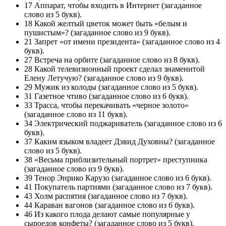
17 Аппарат, чтобы входить в Интернет (загаданное
слово из 5 букв).
18 Какой желтый цветок может быть «белым и
пушистым»? (загаданное слово из 9 букв).
21 Запрет «от имени президента» (загаданное слово из 4
букв).
27 Встреча на орбите (загаданное слово из 8 букв).
28 Какой телевизионный проект сделал знаменитой
Елену Летучую? (загаданное слово из 9 букв).
29 Мужик из колоды (загаданное слово из 5 букв).
31 Газетное чтиво (загаданное слово из 6 букв).
33 Трасса, чтобы перекачивать «черное золото»
(загаданное слово из 11 букв).
34 Электрический поджариватель (загаданное слово из 6
букв).
37 Каким языком владеет Дэвид Духовны? (загаданное
слово из 5 букв).
38 «Весьма приблизительный портрет» преступника
(загаданное слово из 9 букв).
39 Тенор Энрико Карузо (загаданное слово из 6 букв).
41 Покупатель партиями (загаданное слово из 7 букв).
43 Холм распятия (загаданное слово из 7 букв).
44 Караван вагонов (загаданное слово из 6 букв).
46 Из какого плода делают самые популярные у
сыроедов конфеты? (загаданное слово из 5 букв).