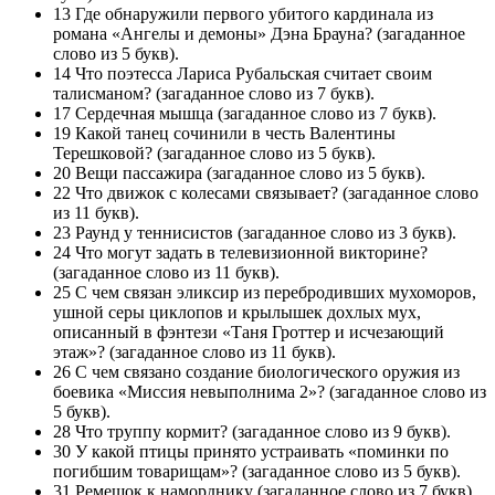
13 Где обнаружили первого убитого кардинала из
романа «Ангелы и демоны» Дэна Брауна? (загаданное
слово из 5 букв).
14 Что поэтесса Лариса Рубальская считает своим
талисманом? (загаданное слово из 7 букв).
17 Сердечная мышца (загаданное слово из 7 букв).
19 Какой танец сочинили в честь Валентины
Терешковой? (загаданное слово из 5 букв).
20 Вещи пассажира (загаданное слово из 5 букв).
22 Что движок с колесами связывает? (загаданное слово
из 11 букв).
23 Раунд у теннисистов (загаданное слово из 3 букв).
24 Что могут задать в телевизионной викторине?
(загаданное слово из 11 букв).
25 С чем связан эликсир из перебродивших мухоморов,
ушной серы циклопов и крылышек дохлых мух,
описанный в фэнтези «Таня Гроттер и исчезающий
этаж»? (загаданное слово из 11 букв).
26 С чем связано создание биологического оружия из
боевика «Миссия невыполнима 2»? (загаданное слово из
5 букв).
28 Что труппу кормит? (загаданное слово из 9 букв).
30 У какой птицы принято устраивать «поминки по
погибшим товарищам»? (загаданное слово из 5 букв).
31 Ремешок к наморднику (загаданное слово из 7 букв).