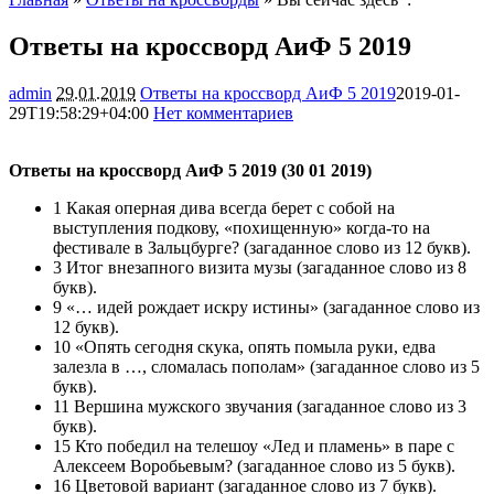
Ответы на кроссворд АиФ 5 2019
admin
29.01.2019
Ответы на кроссворд АиФ 5 2019
2019-01-
29T19:58:29+04:00
Нет комментариев
5711
Ответы на кроссворд АиФ 5 2019 (30 01 2019)
1 Какая оперная дива всегда берет с собой на
выступления подкову, «похищенную» когда-то на
фестивале в Зальцбурге? (загаданное слово из 12 букв).
3 Итог внезапного визита музы (загаданное слово из 8
букв).
9 «… идей рождает искру истины» (загаданное слово из
12 букв).
10 «Опять сегодня скука, опять помыла руки, едва
залезла в …, сломалась пополам» (загаданное слово из 5
букв).
11 Вершина мужского звучания (загаданное слово из 3
букв).
15 Кто победил на телешоу «Лед и пламень» в паре с
Алексеем Воробьевым? (загаданное слово из 5 букв).
16 Цветовой вариант (загаданное слово из 7 букв).