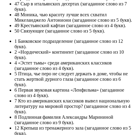
47 Сыр в итальянских десертах (загаданное слово из 7
букв).
48 Моника, чью красоту лучше всех схватил
Микеланджело Антониони (загаданное слово из 5 букв).
49 Крестьянский кафтан (загаданное слово из 4 букв).
50 Связующее (загаданное слово из 5 букв).
1 Банковское подразделение (загаданное слово из 12
букв).
2 «Нордический» континент (загаданное слово из 10
букв).
4 «Эстет тьмы» среди американских классиков
(загаданное слово из 4 букв).
5 Птица, чье перо не следует держать в доме, чтобы не
стать жертвой дурного глаза (загаданное слово из 6
букв).
6 Первая звуковая картина «Ленфильма» (загаданное
слово из 4 букв).
7 Кто из американских классиков вывел национальную
литературу на мировой простор? (загаданное слово из 4
букв).
8 Подлинная фамилия Александры Марининой
(загаданное слово из 9 букв).
12 Крепыш из тренажерного зала (загаданное слово из 5
букв).