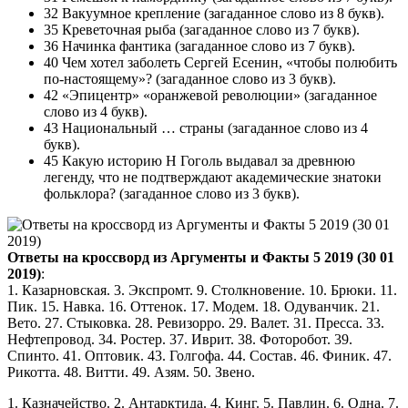
32 Вакуумное крепление (загаданное слово из 8 букв).
35 Креветочная рыба (загаданное слово из 7 букв).
36 Начинка фантика (загаданное слово из 7 букв).
40 Чем хотел заболеть Сергей Есенин, «чтобы полюбить
по-настоящему»? (загаданное слово из 3 букв).
42 «Эпицентр» «оранжевой революции» (загаданное
слово из 4 букв).
43 Национальный … страны (загаданное слово из 4
букв).
45 Какую историю Н Гоголь выдавал за древнюю
легенду, что не подтверждают академические знатоки
фольклора? (загаданное слово из 3 букв).
Ответы на кроссворд из Аргументы и Факты 5 2019 (30 01
2019)
:
1. Казарновская. 3. Экспромт. 9. Столкновение. 10. Брюки. 11.
Пик. 15. Навка. 16. Оттенок. 17. Модем. 18. Одуванчик. 21.
Вето. 27. Стыковка. 28. Ревизорро. 29. Валет. 31. Пресса. 33.
Нефтепровод. 34. Ростер. 37. Иврит. 38. Фоторобот. 39.
Спинто. 41. Оптовик. 43. Голгофа. 44. Состав. 46. Финик. 47.
Рикотта. 48. Витти. 49. Азям. 50. Звено.
1. Казначейство. 2. Антарктида. 4. Кинг. 5. Павлин. 6. Одна. 7.