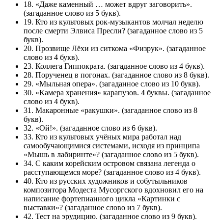
18. «Даже каменный … может вдруг заговорить».
(загаданное слово из 5 букв).
19. Кто из культовых рок-музыкантов молчал неделю
после смерти Элвиса Пресли? (загаданное слово из 5
букв).
20. Прозвище Лёхи из ситкома «Физрук». (загаданное
слово из 4 букв).
23. Коллега Гиппократа. (загаданное слово из 4 букв).
28. Порученец в погонах. (загаданное слово из 8 букв).
29. «Мыльная опера». (загаданное слово из 10 букв).
30. «Камера хранения» карапузов. 4 буквы. (загаданное
слово из 4 букв).
31. Макаронные «ракушки». (загаданное слово из 8
букв).
32. «Ой!». (загаданное слово из 6 букв).
33. Кто из культовых учёных мира работал над
самообучающимися системами, исходя из принципа
«Мышь в лабиринте»? (загаданное слово из 5 букв).
34. С каким корейским островом связана легенда о
расступающемся море? (загаданное слово из 4 букв).
40. Кто из русских художников и собутыльников
композитора Модеста Мусоргского вдохновил его на
написание фортепианного цикла «Картинки с
выставки»? (загаданное слово из 7 букв).
42. Тест на эрудицию. (загаданное слово из 9 букв).