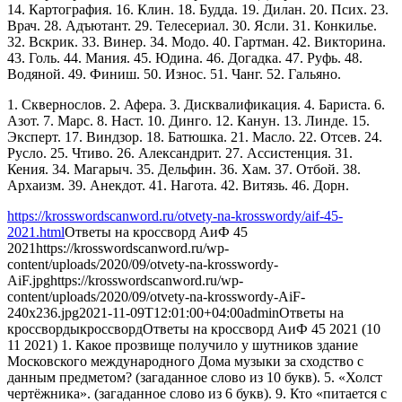
14. Картография. 16. Клин. 18. Будда. 19. Дилан. 20. Псих. 23.
Врач. 28. Адъютант. 29. Телесериал. 30. Ясли. 31. Конкилье.
32. Вскрик. 33. Винер. 34. Модо. 40. Гартман. 42. Викторина.
43. Голь. 44. Мания. 45. Юдина. 46. Догадка. 47. Руфь. 48.
Водяной. 49. Финиш. 50. Износ. 51. Чанг. 52. Гальяно.
1. Сквернослов. 2. Афера. 3. Дисквалификация. 4. Бариста. 6.
Азот. 7. Марс. 8. Наст. 10. Динго. 12. Канун. 13. Линде. 15.
Эксперт. 17. Виндзор. 18. Батюшка. 21. Масло. 22. Отсев. 24.
Русло. 25. Чтиво. 26. Александрит. 27. Ассистенция. 31.
Кения. 34. Магарыч. 35. Дельфин. 36. Хам. 37. Отбой. 38.
Архаизм. 39. Анекдот. 41. Нагота. 42. Витязь. 46. Дорн.
https://krosswordscanword.ru/otvety-na-krosswordy/aif-45-
2021.html
Ответы на кроссворд АиФ 45
2021
https://krosswordscanword.ru/wp-
content/uploads/2020/09/otvety-na-krosswordy-
AiF.jpg
https://krosswordscanword.ru/wp-
content/uploads/2020/09/otvety-na-krosswordy-AiF-
240x236.jpg
2021-11-09T12:01:00+04:00
admin
Ответы на
кроссворды
кроссворд
Ответы на кроссворд АиФ 45 2021 (10
11 2021) 1. Какое прозвище получило у шутников здание
Московского международного Дома музыки за сходство с
данным предметом? (загаданное слово из 10 букв). 5. «Холст
чертёжника». (загаданное слово из 6 букв). 9. Кто «питается с