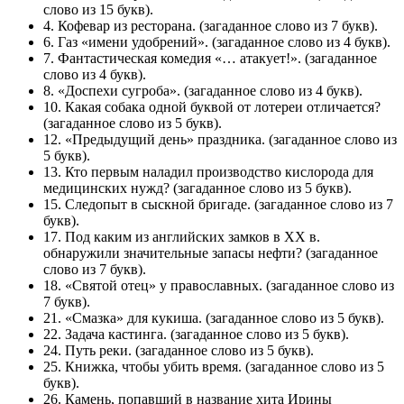
слово из 15 букв).
4. Кофевар из ресторана. (загаданное слово из 7 букв).
6. Газ «имени удобрений». (загаданное слово из 4 букв).
7. Фантастическая комедия «… атакует!». (загаданное
слово из 4 букв).
8. «Доспехи сугроба». (загаданное слово из 4 букв).
10. Какая собака одной буквой от лотереи отличается?
(загаданное слово из 5 букв).
12. «Предыдущий день» праздника. (загаданное слово из
5 букв).
13. Кто первым наладил производство кислорода для
медицинских нужд? (загаданное слово из 5 букв).
15. Следопыт в сыскной бригаде. (загаданное слово из 7
букв).
17. Под каким из английских замков в XX в.
обнаружили значительные запасы нефти? (загаданное
слово из 7 букв).
18. «Святой отец» у православных. (загаданное слово из
7 букв).
21. «Смазка» для кукиша. (загаданное слово из 5 букв).
22. Задача кастинга. (загаданное слово из 5 букв).
24. Путь реки. (загаданное слово из 5 букв).
25. Книжка, чтобы убить время. (загаданное слово из 5
букв).
26. Камень, попавший в название хита Ирины