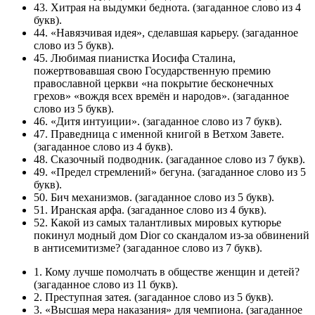
43. Хитрая на выдумки беднота. (загаданное слово из 4
букв).
44. «Навязчивая идея», сделавшая карьеру. (загаданное
слово из 5 букв).
45. Любимая пианистка Иосифа Сталина,
пожертвовавшая свою Государственную премию
православной церкви «на покрытие бесконечных
грехов» «вождя всех времён и народов». (загаданное
слово из 5 букв).
46. «Дитя интуиции». (загаданное слово из 7 букв).
47. Праведница с именной книгой в Ветхом Завете.
(загаданное слово из 4 букв).
48. Сказочный подводник. (загаданное слово из 7 букв).
49. «Предел стремлений» бегуна. (загаданное слово из 5
букв).
50. Бич механизмов. (загаданное слово из 5 букв).
51. Иранская арфа. (загаданное слово из 4 букв).
52. Какой из самых талантливых мировых кутюрье
покинул модный дом Dior со скандалом из-за обвинений
в антисемитизме? (загаданное слово из 7 букв).
1. Кому лучше помолчать в обществе женщин и детей?
(загаданное слово из 11 букв).
2. Преступная затея. (загаданное слово из 5 букв).
3. «Высшая мера наказания» для чемпиона. (загаданное