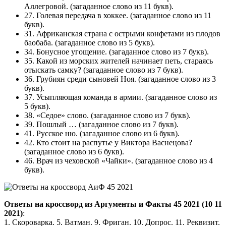
Аллегровой. (загаданное слово из 11 букв).
27. Голевая передача в хоккее. (загаданное слово из 11
букв).
31. Африканская страна с острыми конфетами из плодов
баобаба. (загаданное слово из 5 букв).
34. Бонусное угощение. (загаданное слово из 7 букв).
35. Какой из морских жителей начинает петь, стараясь
отыскать самку? (загаданное слово из 7 букв).
36. Грубиян среди сыновей Ноя. (загаданное слово из 3
букв).
37. Усыпляющая команда в армии. (загаданное слово из
5 букв).
38. «Седое» слово. (загаданное слово из 7 букв).
39. Пошлый … (загаданное слово из 7 букв).
41. Русское ню. (загаданное слово из 6 букв).
42. Кто стоит на распутье у Виктора Васнецова?
(загаданное слово из 6 букв).
46. Врач из чеховской «Чайки». (загаданное слово из 4
букв).
Ответы на кроссворд из Аргументы и Факты 45 2021 (10 11
2021)
:
1. Скороварка. 5. Ватман. 9. Фриган. 10. Допрос. 11. Реквизит.