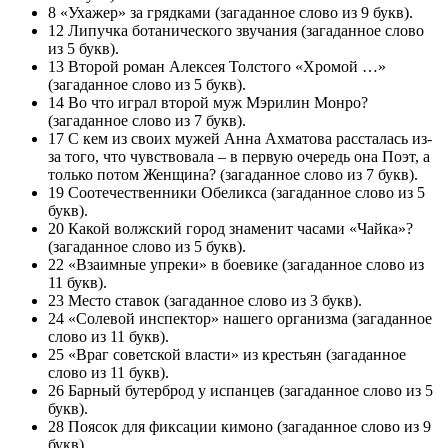
8 «Ухажер» за грядками (загаданное слово из 9 букв).
12 Липучка ботанического звучания (загаданное слово
из 5 букв).
13 Второй роман Алексея Толстого «Хромой …»
(загаданное слово из 5 букв).
14 Во что играл второй муж Мэрилин Монро?
(загаданное слово из 7 букв).
17 С кем из своих мужей Анна Ахматова рассталась из-
за того, что чувствовала – в первую очередь она Поэт, а
только потом Женщина? (загаданное слово из 7 букв).
19 Соотечественники Обеликса (загаданное слово из 5
букв).
20 Какой волжский город знаменит часами «Чайка»?
(загаданное слово из 5 букв).
22 «Взаимные упреки» в боевике (загаданное слово из
11 букв).
23 Место ставок (загаданное слово из 3 букв).
24 «Солевой инспектор» нашего организма (загаданное
слово из 11 букв).
25 «Враг советской власти» из крестьян (загаданное
слово из 11 букв).
26 Барный бутерброд у испанцев (загаданное слово из 5
букв).
28 Поясок для фиксации кимоно (загаданное слово из 9
букв).