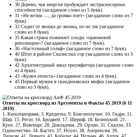
30 Дерево, чья энергия пробуждает экстрасенсорные
способности (загаданное слово из 5 букв).
31 «Не велик …, да громко поет» (загаданное слово из 7
букв).
32 Сидит от звонка до звонка, но не зэк (загаданное
слово из 8 букв).
35 Какая страна пожинает плоды «оранжевой
революции»? (загаданное слово из 7 букв).
36 «Настольный гольф» (загаданное слово из 7 букв).
40 Штат в районе Скалистых гор (загаданное слово из 3
букв).
42 Архитектурный заказ триумфатора (загаданное слово
из 4 букв).
43 «Кулич атеиста» (загаданное слово из 4 букв).
45 Первый мужик в скандинавских мифах (загаданное
слово из 3 букв).
Ответы на кроссворд из Аргументы и Факты 45 2019 (6 11
2019)
:
1. Кинопанорама. 3. Кредитка. 9. Благополучие. 10. Гидра. 11.
Шар. 15. Регат. 16. Бродвей. 17. Шериф. 18. Белинский. 21.
Купе. 27. Вовенарг. 28. Докладчик. 29. Орлан. 31. Скалли. 33.
Одиночество. 34. Кастет. 37. Нсоло. 38. Анорексия. 39.
Лиризм. 41. Девчата. 43. Кобальт. 44. Нельма. 46. Артек. 47.