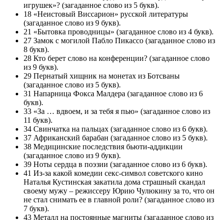
игрушек»? (загаданное слово из 5 букв).
18 «Неистовый Виссарион» русской литературы
(загаданное слово из 9 букв).
21 «Бытовка проводницы» (загаданное слово из 4 букв).
27 Замок с могилой Пабло Пикассо (загаданное слово из
8 букв).
28 Кто берет слово на конференции? (загаданное слово
из 9 букв).
29 Пернатый хищник на монетах из Ботсваны
(загаданное слово из 5 букв).
31 Напарница Фокса Малдера (загаданное слово из 6
букв).
33 «За … вдвоем, и за тебя я пью» (загаданное слово из
11 букв).
34 Свинчатка на пальцах (загаданное слово из 6 букв).
37 Африканский барабан (загаданное слово из 5 букв).
38 Медицинские последствия бьюти-аддикции
(загаданное слово из 9 букв).
39 Ноты сердца в поэзии (загаданное слово из 6 букв).
41 Из-за какой комедии секс-символ советского кино
Наталья Кустинская закатила дома страшный скандал
своему мужу – режиссеру Юрию Чулюкину за то, что он
не стал снимать ее в главной роли? (загаданное слово из
7 букв).
43 Металл на постоянные магниты (загаданное слово из