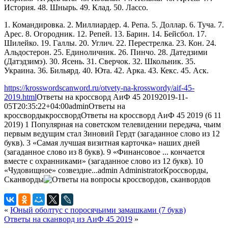
История. 48. Шнырь. 49. Клад. 50. Лассо.
1. Командировка. 2. Миллиардер. 4. Репа. 5. Доллар. 6. Туча. 7.
Арес. 8. Огородник. 12. Репей. 13. Барин. 14. Бейсбол. 17.
Шилейко. 19. Галлы. 20. Углич. 22. Перестрелка. 23. Кон. 24.
Альдостерон. 25. Единоличник. 26. Пинчо. 28. Датедзими
(Датэдзимэ). 30. Ясень. 31. Сверчок. 32. Школьник. 35.
Украина. 36. Бильярд. 40. Юта. 42. Арка. 43. Кекс. 45. Аск.
https://krosswordscanword.ru/otvety-na-krosswordy/aif-45-
2019.html
Ответы на кроссворд АиФ 45 2019
2019-11-
05T20:35:22+04:00
admin
Ответы на
кроссворды
кроссворд
Ответы на кроссворд АиФ 45 2019 (6 11
2019) 1 Популярная на советском телевидении передача, чьим
первым ведущим стал Зиновий Гердт (загаданное слово из 12
букв). 3 «Самая лучшая визитная карточка» наших дней
(загаданное слово из 8 букв). 9 «Финансовое ... кончается
вместе с охранниками» (загаданное слово из 12 букв). 10
«Чудовищное» созвездие...
admin
Administrator
Кроссворды,
Сканворды
«
Юный оболтус с поросячьими замашками (7 букв)
Ответы на сканворд из АиФ 45 2019
»