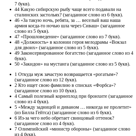
7 букв).
44 Какую сибирскую рыбу чаще всего подавали на
сталинских застольях? (загаданное слово из 6 букв).
46 «За такую ночь, ребята, за … веселый ваш наша
армия когда-то ночью шла через Сиваш» (загаданное
слово из 5 букв).
47 «Прошловедение» (загаданное слово из 7 букв).
48 «Должность» в колонии героя мелодрамы «Вокзал
для двоих» (загаданное слово из 5 букв).
49 Законсервированное богатство (загаданное слово из 4
букв).
50 «Закидон» на мустанга (загаданное слово из 5 букв).
1 Откуда муж зачастую возвращается «рогатым»?
(загаданное слово из 12 букв).
2 Кто ищет свою фамилию в списках «Форбса»?
(загаданное слово из 10 букв).
4 Самый полезный корнеплод при бронхите (загаданное
слово из 4 букв).
5 «Между задницей и диваном … никогда не пролетит»
(из Билла Гейтса) (загаданное слово из 6 букв).
6 Из-за чего небо обретает свинцовый оттенок?
(загаданное слово из 4 букв).
7 Олимпийский «министр обороны» (загаданное слово
из 4 букв).