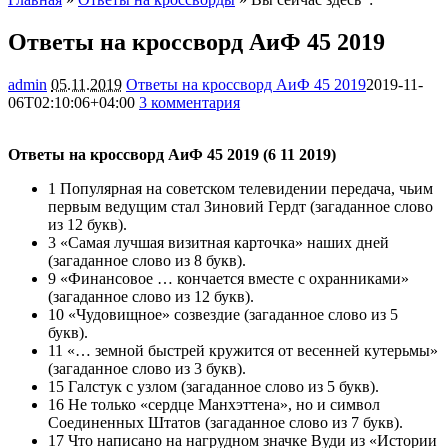
Ответы на кроссворд АиФ 45 2019
admin
05.11.2019
Ответы на кроссворд АиФ 45 2019
2019-11-
06T02:10:06+04:00
3 комментария
7782
Ответы на кроссворд АиФ 45 2019 (6 11 2019)
1 Популярная на советском телевидении передача, чьим
первым ведущим стал Зиновий Гердт (загаданное слово
из 12 букв).
3 «Самая лучшая визитная карточка» наших дней
(загаданное слово из 8 букв).
9 «Финансовое … кончается вместе с охранниками»
(загаданное слово из 12 букв).
10 «Чудовищное» созвездие (загаданное слово из 5
букв).
11 «… земной быстрей кружится от весенней кутерьмы»
(загаданное слово из 3 букв).
15 Галстук с узлом (загаданное слово из 5 букв).
16 Не только «сердце Манхэттена», но и символ
Соединенных Штатов (загаданное слово из 7 букв).
17 Что написано на нагрудном значке Вуди из «Истории