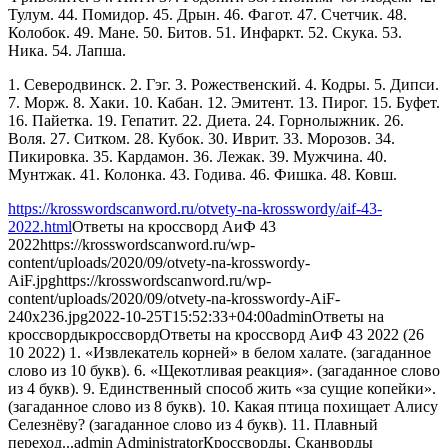
Тулум. 44. Помидор. 45. Дрын. 46. Фагот. 47. Счетчик. 48.
Колобок. 49. Мане. 50. Битов. 51. Инфаркт. 52. Скука. 53.
Ника. 54. Лапша.
1. Северодвинск. 2. Гэг. 3. Рожественский. 4. Кодры. 5. Дипси.
7. Морж. 8. Хаки. 10. Кабан. 12. Эмитент. 13. Пирог. 15. Буфет.
16. Пайетка. 19. Гепатит. 22. Диета. 24. Горнолыжник. 26.
Воля. 27. Ситком. 28. Кубок. 30. Иврит. 33. Морозов. 34.
Пикировка. 35. Кардамон. 36. Лежак. 39. Мужчина. 40.
Мунтжак. 41. Колонка. 43. Годива. 46. Фишка. 48. Ковш.
https://krosswordscanword.ru/otvety-na-krosswordy/aif-43-
2022.html
Ответы на кроссворд АиФ 43
2022
https://krosswordscanword.ru/wp-
content/uploads/2020/09/otvety-na-krosswordy-
AiF.jpg
https://krosswordscanword.ru/wp-
content/uploads/2020/09/otvety-na-krosswordy-AiF-
240x236.jpg
2022-10-25T15:52:33+04:00
admin
Ответы на
кроссворды
кроссворд
Ответы на кроссворд АиФ 43 2022 (26
10 2022) 1. «Извлекатель корней» в белом халате. (загаданное
слово из 10 букв). 6. «Щекотливая реакция». (загаданное слово
из 4 букв). 9. Единственный способ жить «за сущие копейки».
(загаданное слово из 8 букв). 10. Какая птица похищает Алису
Селезнёву? (загаданное слово из 4 букв). 11. Плавный
переход...
admin
Administrator
Кроссворды, Сканворды