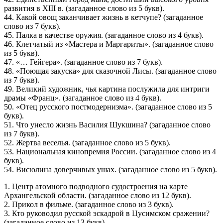
развития в XIII в. (загаданное слово из 5 букв).
44. Какой овощ заканчивает жизнь в кетчупе? (загаданное
слово из 7 букв).
45. Палка в качестве оружия. (загаданное слово из 4 букв).
46. Клетчатый из «Мастера и Маргариты». (загаданное слово
из 5 букв).
47. «… Гейгера». (загаданное слово из 7 букв).
48. «Поющая закуска» для сказочной Лисы. (загаданное слово
из 7 букв).
49. Великий художник, чья картина послужила для интриги
драмы «Франц». (загаданное слово из 4 букв).
50. «Отец русского постмодернизма». (загаданное слово из 5
букв).
51. Что унесло жизнь Василия Шукшина? (загаданное слово
из 7 букв).
52. Жертва веселья. (загаданное слово из 5 букв).
53. Национальная кинопремия России. (загаданное слово из 4
букв).
54. Висюлина доверчивых ушах. (загаданное слово из 5 букв).
1. Центр атомного подводного судостроения на карте
Архангельской области. (загаданное слово из 12 букв).
2. Прикол в фильме. (загаданное слово из 3 букв).
3. Кто руководил русской эскадрой в Цусимском сражении?
(загаданное слово из 13 букв).