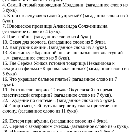
4. Самый старый заповедник Молдавии. (загаданное слово из
5 букв).
5. Кто из телепузиков самый упрямый? (загаданное слово из 5
букв).
7. Юношеское прозвище Александра Солженицына.
(загаданное слово из 4 букв).
8. Цвет войны. (загаданное слово из 4 букв).
10. Секач для зоолога. (загаданное слово из 5 букв).
12. Выпускник акций. (загаданное слово из 7 букв).
13. Запеканку с бараниной англичане называют «пастуший
…». (загаданное слово из 5 букв).
15. Где Серёжа Усиков готовил товарища Некадилова к
лекции из фильма «Карнавальная ночь»? (загаданное слово из
5 букв).
16. Что украшает бальное платье? (загаданное слово из 7
букв).
19. Что занесли актрисе Татьяне Окуневской во время
пластической операции? (загаданное слово из 7 букв).
22. «Худение по системе». (загаданное слово из 5 букв).
24. Спортсмен, чей путь на вершину славы пролегает по
склону. (загаданное слово из 11 букв).
26. Потеря при абулии. (загаданное слово из 4 букв).
27. Сериал с закадровым смехом. (загаданное слово из 6 букв).
28. «Посудина чемпиона». (загаданное слово из 5 букв).