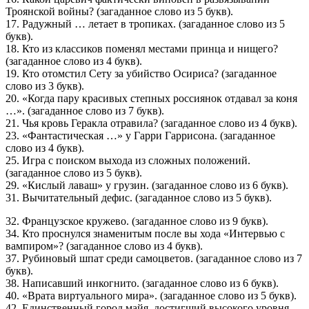
Троянской войны? (загаданное слово из 5 букв).
17. Радужный … летает в тропиках. (загаданное слово из 5
букв).
18. Кто из классиков поменял местами принца и нищего?
(загаданное слово из 4 букв).
19. Кто отомстил Сету за убийство Осириса? (загаданное
слово из 3 букв).
20. «Когда пару красивых степных россиянок отдавал за коня
…». (загаданное слово из 7 букв).
21. Чья кровь Геракла отравила? (загаданное слово из 4 букв).
23. «Фантастическая …» у Гарри Гаррисона. (загаданное
слово из 4 букв).
25. Игра с поиском выхода из сложных положений.
(загаданное слово из 5 букв).
29. «Кислый лаваш» у грузин. (загаданное слово из 6 букв).
31. Вычитательный дефис. (загаданное слово из 5 букв).
32. Французское кружево. (загаданное слово из 9 букв).
34. Кто проснулся знаменитым после вы хода «Интервью с
вампиром»? (загаданное слово из 4 букв).
37. Рубиновый шпат среди самоцветов. (загаданное слово из 7
букв).
38. Написавший инкогнито. (загаданное слово из 6 букв).
40. «Врата виртуального мира». (загаданное слово из 5 букв).
42. Единственный город майя, достигший высокого уровня