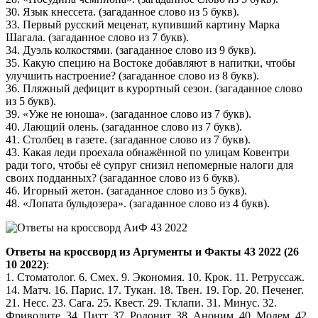
30. Язык кнессета. (загаданное слово из 5 букв).
33. Первый русский меценат, купивший картину Марка
Шагала. (загаданное слово из 7 букв).
34. Дуэль колкостями. (загаданное слово из 9 букв).
35. Какую специю на Востоке добавляют в напитки, чтобы
улучшить настроение? (загаданное слово из 8 букв).
36. Пляжный дефицит в курортный сезон. (загаданное слово
из 5 букв).
39. «Уже не юноша». (загаданное слово из 7 букв).
40. Лающий олень. (загаданное слово из 7 букв).
41. Столбец в газете. (загаданное слово из 7 букв).
43. Какая леди проехала обнажённой по улицам Ковентри
ради того, чтобы её супруг снизил непомерные налоги для
своих подданных? (загаданное слово из 6 букв).
46. Игорный жетон. (загаданное слово из 5 букв).
48. «Лопата бульдозера». (загаданное слово из 4 букв).
Ответы на кроссворд из Аргументы и Факты 43 2022 (26
10 2022)
:
1. Стоматолог. 6. Смех. 9. Экономия. 10. Крок. 11. Ретруссаж.
14. Матч. 16. Парис. 17. Тукан. 18. Твен. 19. Гор. 20. Печенег.
21. Несс. 23. Сага. 25. Квест. 29. Тклапи. 31. Минус. 32.
Фриволите. 34. Питт. 37. Родонит. 38. Аноним. 40. Модем. 42.