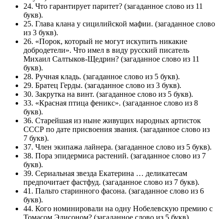
24. Что гарантирует паритет? (загаданное слово из 11
букв).
25. Глава клана у сицилийской мафии. (загаданное слово
из 3 букв).
26. «Порок, который не могут искупить никакие
добродетели». Что имел в виду русский писатель
Михаил Салтыков-Щедрин? (загаданное слово из 11
букв).
28. Ручная кладь. (загаданное слово из 5 букв).
29. Братец Герды. (загаданное слово из 3 букв).
30. Закрутка на винт. (загаданное слово из 5 букв).
33. «Красная птица феникс». (загаданное слово из 8
букв).
36. Старейшая из ныне живущих народных артисток
СССР по дате присвоения звания. (загаданное слово из
7 букв).
37. Член экипажа лайнера. (загаданное слово из 5 букв).
38. Пора эпидермиса растений. (загаданное слово из 7
букв).
39. Сериальная звезда Екатерина … деликатесам
предпочитает фастфуд. (загаданное слово из 7 букв).
41. Пальто старинного фасона. (загаданное слово из 6
букв).
44. Кого номинировали на одну Нобелевскую премию с
Томасом Эдисоном? (загаданное слово из 5 букв).