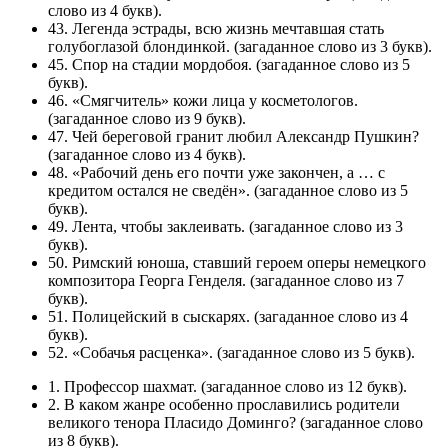
слово из 4 букв).
43. Легенда эстрады, всю жизнь мечтавшая стать
голубоглазой блондинкой. (загаданное слово из 3 букв).
45. Спор на стадии мордобоя. (загаданное слово из 5
букв).
46. «Смягчитель» кожи лица у косметологов.
(загаданное слово из 9 букв).
47. Чей береговой гранит любил Александр Пушкин?
(загаданное слово из 4 букв).
48. «Рабочий день его почти уже закончен, а … с
кредитом остался не сведён». (загаданное слово из 5
букв).
49. Лента, чтобы заклеивать. (загаданное слово из 3
букв).
50. Римский юноша, ставший героем оперы немецкого
композитора Георга Генделя. (загаданное слово из 7
букв).
51. Полицейский в сыскарях. (загаданное слово из 4
букв).
52. «Собачья расценка». (загаданное слово из 5 букв).
1. Профессор шахмат. (загаданное слово из 12 букв).
2. В каком жанре особенно прославились родители
великого тенора Пласидо Доминго? (загаданное слово
из 8 букв).