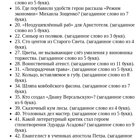
слово из 5 букв).
16. Где поубавили удобств герои рассказа «Режим
экономии» Михаила Зощенко? (загаданное слово из 7
букв).
20. «Неодушевлённый раб» для Аристотеля. (загаданное
слово из 5 букв).
22. Синьор из поляков. (загаданное слово из 3 букв).
23. Сто центов из Старого Света. (загаданное слово из 4
букв).
27. Цветы, не вызывающие слёз умиления у виновника
торжества. (загаданное слово из 5 букв).
28. Воинственный атеист. (загаданное слово из 11 букв).
31. «Лихорадочная трава». (загаданное слово из 5 букв).
32. Кольцо, вставляемое в губу. (загаданное слово из 8
букв).
34. Шляпа ковбойского фасона. (загаданное слово из 7
букв).
35. Кто создал «Диану Версальскую»? (загаданное слово
из 6 букв).
39. Сказочный кум лисы. (загаданное слово из 4 букв).
40. Уголовных дел мастер. (загаданное слово из 5 букв).
41. Какой литературный критик стал героем
стихотворения Эдуарда Асадова? (загаданное слово из 9
букв).
42. Евангелист в учениках апостола Петра. (загаданное