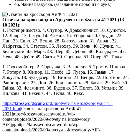
46. Чайная закуска. (загаданное слово из 4 букв).
Ответы на кроссворд из Аргументы и Факты 41 2021 (13
10 2021)
:
1. Гостеприимство. 4. Ступор. 9. Драконболист. 10. Суинтон.
12. Лавр. 13. Регул. 14. Алжир. 16. Уборная. 20. Орудие. 22.
Пан. 23. Евро. 27. Венок. 28. Богохульник. 31. Авран. 32.
Лабретка. 34. Стетсон. 35. Леохар. 39. Волк. 40. Жулик. 41.
Белинский. 42. Марк. 43. Шер. 45. Дебош. 46. Кольдкрем. 47.
Нева. 48. Дебет. 49. Скотч. 50. Сцевола. 51. Опер. 52. Такса.
1. Гроссмейстер. 2. Сарсуэла. 3. Вакансия. 5. Трос. 6. Привал.
7. Ротару. 8. Юниор. 11. Несбе. 12. Луара. 15. Гамак. 17.
Локуста. 18. Бульдозер. 19. Винил. 21. Вепрь. 22. Портной. 24.
Равноправие. 25. Дон. 26. Болтливость. 28. Багаж. 29. Кай. 30.
Гайка. 33. Фламинго. 36. Буденко. 37. Пилот. 38. Устьице 39.
Вилкова. 41. Бекеша. 44. Тесла. 46. Кекс.
https://krosswordscanword.ru/otvety-na-krosswordy/aif-41-
2021.html
Ответы на кроссворд АиФ 41
2021
https://krosswordscanword.ru/wp-
content/uploads/2020/09/otvety-na-krosswordy-
AiF.jpg
https://krosswordscanword.ru/wp-
content/uploads/2020/09/otvety-na-krosswordy-AiF-