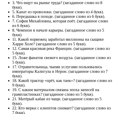
3. Что ищут на рынке труда? (загаданное слово из 8
букв).
5. Канат из проволоки. (загаданное слово из 4 букв).
6. Передышка в походе. (загаданное слово из 6 букв).
7. София Михайловна, которая поёт. (загаданное слово
из 6 букв).
8. Чемпион в начале карьеры. (загаданное слово из 5
букв).
11. Какой норвежец заработал миллионы на сыщике
Харри Холе? (загаданное слово из 5 букв).
12. Самая красивая река Франции. (загаданное слово из
5 букв).
15. Ложе фанатов свежего воздуха. (загаданное слово из
5 букв).
17. Отравительница, чьими услугами пользовались
императоры Калигула и Нерон. (загаданное слово из 7
букв).
18. Какой трактор «прёт, как танк»? (загаданное слово из
9 букв).
19. С каким материалом связана эпоха записей на
грампластинках? (загаданное слово из 5 букв).
21. Матёрый кабан из чащи. (загаданное слово из 5
букв).
22. Кто мерки с клиентов снимает? (загаданное слово из
7 букв).