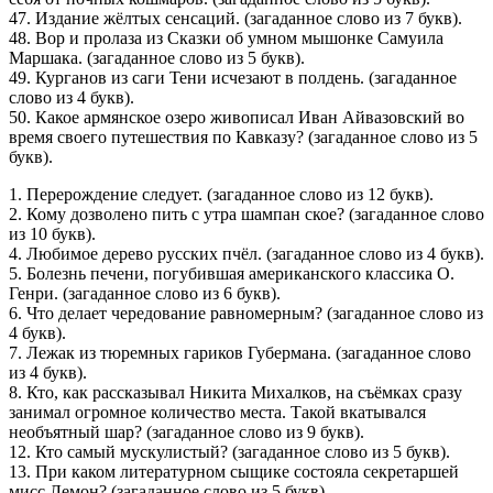
47. Издание жёлтых сенсаций. (загаданное слово из 7 букв).
48. Вор и пролаза из Сказки об умном мышонке Самуила
Маршака. (загаданное слово из 5 букв).
49. Курганов из саги Тени исчезают в полдень. (загаданное
слово из 4 букв).
50. Какое армянское озеро живописал Иван Айвазовский во
время своего путешествия по Кавказу? (загаданное слово из 5
букв).
1. Перерождение следует. (загаданное слово из 12 букв).
2. Кому дозволено пить с утра шампан ское? (загаданное слово
из 10 букв).
4. Любимое дерево русских пчёл. (загаданное слово из 4 букв).
5. Болезнь печени, погубившая американского классика О.
Генри. (загаданное слово из 6 букв).
6. Что делает чередование равномерным? (загаданное слово из
4 букв).
7. Лежак из тюремных гариков Губермана. (загаданное слово
из 4 букв).
8. Кто, как рассказывал Никита Михалков, на съёмках сразу
занимал огромное количество места. Такой вкатывался
необъятный шар? (загаданное слово из 9 букв).
12. Кто самый мускулистый? (загаданное слово из 5 букв).
13. При каком литературном сыщике состояла секретаршей
мисс Лемон? (загаданное слово из 5 букв).