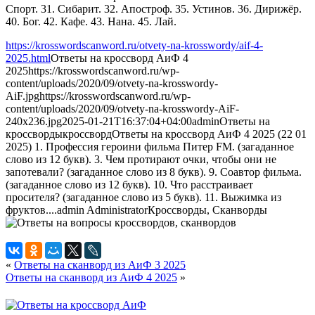
Спорт. 31. Сибарит. 32. Апостроф. 35. Устинов. 36. Дирижёр.
40. Бог. 42. Кафе. 43. Нана. 45. Лай.
https://krosswordscanword.ru/otvety-na-krosswordy/aif-4-
2025.html
Ответы на кроссворд АиФ 4
2025
https://krosswordscanword.ru/wp-
content/uploads/2020/09/otvety-na-krosswordy-
AiF.jpg
https://krosswordscanword.ru/wp-
content/uploads/2020/09/otvety-na-krosswordy-AiF-
240x236.jpg
2025-01-21T16:37:04+04:00
admin
Ответы на
кроссворды
кроссворд
Ответы на кроссворд АиФ 4 2025 (22 01
2025) 1. Профессия героини фильма Питер FM. (загаданное
слово из 12 букв). 3. Чем протирают очки, чтобы они не
запотевали? (загаданное слово из 8 букв). 9. Соавтор фильма.
(загаданное слово из 12 букв). 10. Что расстраивает
просителя? (загаданное слово из 5 букв). 11. Выжимка из
фруктов....
admin
Administrator
Кроссворды, Сканворды
«
Ответы на сканворд из АиФ 3 2025
Ответы на сканворд из АиФ 4 2025
»