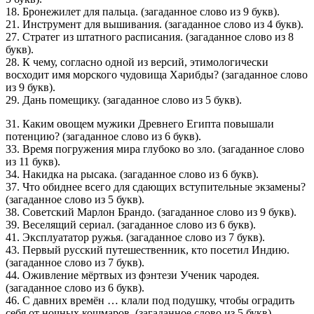
18. Бронежилет для пальца. (загаданное слово из 9 букв).
21. Инструмент для вышивания. (загаданное слово из 4 букв).
27. Стратег из штатного расписания. (загаданное слово из 8
букв).
28. К чему, согласно одной из версий, этимологически
восходит имя морского чудовища Харибды? (загаданное слово
из 9 букв).
29. Дань помещику. (загаданное слово из 5 букв).
31. Каким овощем мужики Древнего Египта повышали
потенцию? (загаданное слово из 6 букв).
33. Время погружения мира глубоко во зло. (загаданное слово
из 11 букв).
34. Накидка на рысака. (загаданное слово из 6 букв).
37. Что обиднее всего для сдающих вступительные экзамены?
(загаданное слово из 5 букв).
38. Советский Марлон Брандо. (загаданное слово из 9 букв).
39. Веселящий сериал. (загаданное слово из 6 букв).
41. Эксплуататор ружья. (загаданное слово из 7 букв).
43. Первый русский путешественник, кто посетил Индию.
(загаданное слово из 7 букв).
44. Оживление мёртвых из фэнтези Ученик чародея.
(загаданное слово из 6 букв).
46. С давних времён … клали под подушку, чтобы оградить
себя от ночных кошмаров. (загаданное слово из 5 букв).