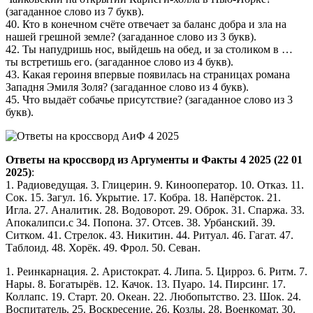
(загаданное слово из 7 букв).
40. Кто в конечном счёте отвечает за баланс добра и зла на
нашей грешной земле? (загаданное слово из 3 букв).
42. Ты напудришь нос, выйдешь на обед, и за столиком в …
ты встретишь его. (загаданное слово из 4 букв).
43. Какая героиня впервые появилась на страницах романа
Западня Эмиля Золя? (загаданное слово из 4 букв).
45. Что выдаёт собачье присутствие? (загаданное слово из 3
букв).
Ответы на кроссворд из Аргументы и Факты 4 2025 (22 01
2025)
:
1. Радиоведущая. 3. Глицерин. 9. Кинооператор. 10. Отказ. 11.
Сок. 15. Загул. 16. Укрытие. 17. Кобра. 18. Напёрсток. 21.
Игла. 27. Аналитик. 28. Водоворот. 29. Оброк. 31. Спаржа. 33.
Апокалипси.с 34. Попона. 37. Отсев. 38. Урбанский. 39.
Ситком. 41. Стрелок. 43. Никитин. 44. Ритуал. 46. Гагат. 47.
Таблоид. 48. Хорёк. 49. Фрол. 50. Севан.
1. Реинкарнация. 2. Аристократ. 4. Липа. 5. Цирроз. 6. Ритм. 7.
Нары. 8. Богатырёв. 12. Качок. 13. Пуаро. 14. Пирсинг. 17.
Коллапс. 19. Старт. 20. Океан. 22. Любопытство. 23. Шок. 24.
Воспитатель. 25. Воскресение. 26. Козлы. 28. Военкомат. 30.