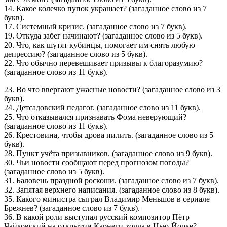
14. Какое колечко пупок украшает? (загаданное слово из 7
букв).
17. Системный кризис. (загаданное слово из 7 букв).
19. Откуда забег начинают? (загаданное слово из 5 букв).
20. Что, как шутят кубинцы, помогает им снять любую
депрессию? (загаданное слово из 5 букв).
22. Что обычно перевешивает призывы к благоразумию?
(загаданное слово из 11 букв).
23. Во что ввергают ужасные новости? (загаданное слово из 3
букв).
24. Детсадовский педагог. (загаданное слово из 11 букв).
25. Что отказывался признавать Фома неверующий?
(загаданное слово из 11 букв).
26. Крестовина, чтобы дрова пилить. (загаданное слово из 5
букв).
28. Пункт учёта призывников. (загаданное слово из 9 букв).
30. Чьи новости сообщают перед прогнозом погоды?
(загаданное слово из 5 букв).
31. Баловень праздной роскоши. (загаданное слово из 7 букв).
32. Запятая верхнего написания. (загаданное слово из 8 букв).
35. Какого министра сыграл Владимир Меньшов в сериале
Брежнев? (загаданное слово из 7 букв).
36. В какой роли выступал русский композитор Пётр
Чайковский на открытии Карнеги-холла в Нью-Йорке?