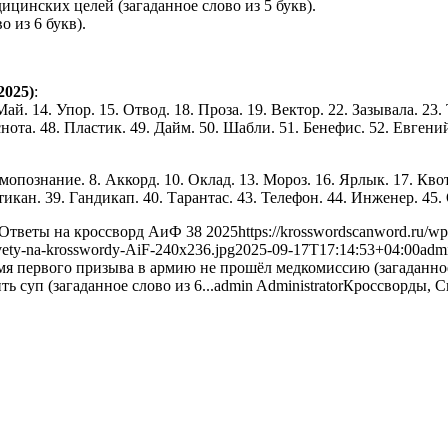
ицинских целей (загаданное слово из 5 букв).
 из 6 букв).
2025)
:
Май. 14. Упор. 15. Отвод. 18. Проза. 19. Вектор. 22. Зазывала. 23.
еснота. 48. Пластик. 49. Дайм. 50. Шабли. 51. Бенефис. 52. Евгени
Самопознание. 8. Аккорд. 10. Оклад. 13. Мороз. 16. Ярлык. 17. Квот
итикан. 39. Гандикап. 40. Тарантас. 43. Телефон. 44. Инженер. 45.
Ответы на кроссворд АиФ 38 2025
https://krosswordscanword.ru/wp
tvety-na-krosswordy-AiF-240x236.jpg
2025-09-17T17:14:53+04:00
adm
емя первого призыва в армию не прошёл медкомиссию (загаданное 
ь суп (загаданное слово из 6...
admin
Administrator
Кроссворды, 