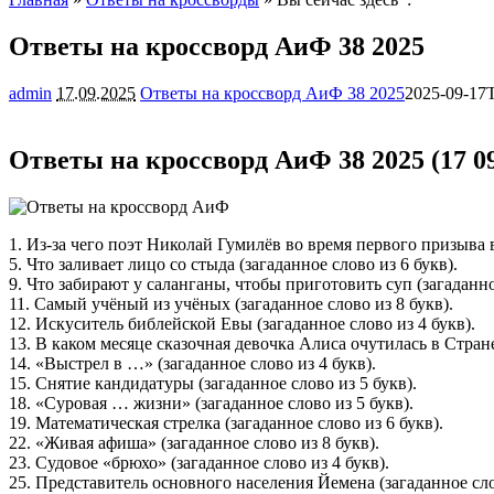
Ответы на кроссворд АиФ 38 2025
admin
17.09.2025
Ответы на кроссворд АиФ 38 2025
2025-09-17
Ответы на кроссворд АиФ 38 2025 (17 09
1. Из-за чего поэт Николай Гумилёв во время первого призыва 
5. Что заливает лицо со стыда (загаданное слово из 6 букв).
9. Что забирают у саланганы, чтобы приготовить суп (загаданно
11. Самый учёный из учёных (загаданное слово из 8 букв).
12. Искуситель библейской Евы (загаданное слово из 4 букв).
13. В каком месяце сказочная девочка Алиса очутилась в Стране 
14. «Выстрел в …» (загаданное слово из 4 букв).
15. Снятие кандидатуры (загаданное слово из 5 букв).
18. «Суровая … жизни» (загаданное слово из 5 букв).
19. Математическая стрелка (загаданное слово из 6 букв).
22. «Живая афиша» (загаданное слово из 8 букв).
23. Судовое «брюхо» (загаданное слово из 4 букв).
25. Представитель основного населения Йемена (загаданное сло