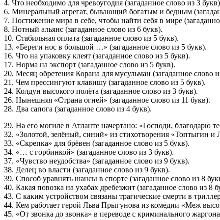
4. Что необходимо для чревоугодия (загаданное слово из 3 букв)
6. Минеральный агрегат, бывающий богатым и бедным (загаданн
7. Постижение мира в себе, чтобы найти себя в мире (загаданное
8. Нотный альянс (загаданное слово из 6 букв).
10. Стабильная оплата (загаданное слово из 5 букв).
13. «Береги нос в большой …» (загаданное слово из 5 букв).
16. Что на упаковку клеят (загаданное слово из 5 букв).
17. Норма на экспорт (загаданное слово из 5 букв).
20. Месяц обретения Корана для мусульман (загаданное слово из
21. Чем прессингуют клавишу (загаданное слово из 5 букв).
24. Колдун высокого полёта (загаданное слово из 3 букв).
26. Нынешняя «Страна огней» (загаданное слово из 11 букв).
28. Два сапога (загаданное слово из 4 букв).
29. На его могиле в Атланте начертано: «Господи, благодарю теб
32. «Золотой, зелёный, синий» из стихотворения «Топтыгин и Л
33. «Скрепка» для брёвен (загаданное слово из 5 букв).
34. «… с горбинкой» (загаданное слово из 3 букв).
37. «Чувство неудобства» (загаданное слово из 9 букв).
38. Делец во власти (загаданное слово из 9 букв).
39. Способ уравнять шансы в спорте (загаданное слово из 8 букв
40. Какая повозка на ухабах дребезжит (загаданное слово из 8 б
43. С каким устройством связаны трагические смерти в триллере
44. Кем работает герой Льва Прыгунова из комедии «Меж высоки
45. «От звонка до звонка» в переводе с криминального жаргона 