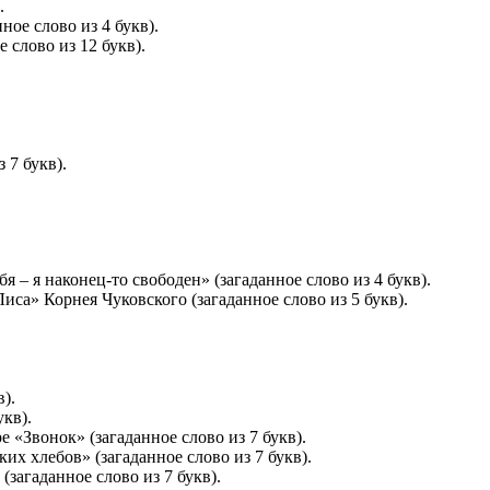
.
ое слово из 4 букв).
 слово из 12 букв).
 7 букв).
я – я наконец-то свободен» (загаданное слово из 4 букв).
иса» Корнея Чуковского (загаданное слово из 5 букв).
).
укв).
 «Звонок» (загаданное слово из 7 букв).
х хлебов» (загаданное слово из 7 букв).
(загаданное слово из 7 букв).