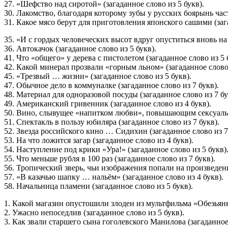
27. «Шефство над сиротой» (загаданное слово из 5 букв).
30. Лакомство, благодаря которому зубы у русских боярынь час
31. Какое мясо берут для приготовления японского сашими (зага
35. «И с гордых человеческих высот вдруг опуститься вновь на 
36. Автокачок (загаданное слово из 5 букв).
41. Что «общего» у дерева с пистолетом (загаданное слово из 5 
42. Какой минерал прозвали «горным льном» (загаданное слово 
45. «Трезвый … жизни» (загаданное слово из 5 букв).
47. Обычное дело в коммуналке (загаданное слово из 7 букв).
48. Материал для одноразовой посуды (загаданное слово из 7 бу
49. Американский гривенник (загаданное слово из 4 букв).
50. Вино, слывущее «напитком любви», повышающим сексуально
51. Спектакль в пользу юбиляра (загаданное слово из 7 букв).
52. Звезда российского кино … Сидихин (загаданное слово из 7
53. На что ложится загар (загаданное слово из 4 букв).
54. Наступление под крики «Ура!» (загаданное слово из 5 букв)
55. Что меньше рубля в 100 раз (загаданное слово из 7 букв).
56. Тропический зверь, чьи изображения попали на произведени
57. «В казачью шапку … нальём» (загаданное слово из 4 букв).
58. Начальница пламени (загаданное слово из 5 букв).
1. Какой магазин опустошили злодеи из мультфильма «Обезьянки
2. Ужасно непоседлив (загаданное слово из 5 букв).
3. Как звали старшего сына гоголевского Манилова (загаданное 