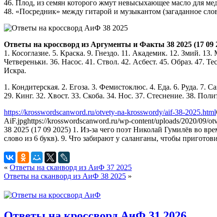
46. Плод, из семян которого жмут невысыхающее масло для мед
48. «Посредник» между гитарой и музыкантом (загаданное слово
Ответы на кроссворд из Аргументы и Факты 38 2025 (17 09 
1. Косоглазие. 5. Краска. 9. Гнездо. 11. Академик. 12. Змий. 13. 
Четвереньки. 36. Насос. 41. Ствол. 42. Асбест. 45. Образ. 47. Т
Искра.
1. Кондитерская. 2. Егоза. 3. Фемистоклюс. 4. Еда. 6. Руда. 7. 
29. Кинг. 32. Хвост. 33. Скоба. 34. Нос. 37. Стеснение. 38. Пол
https://krosswordscanword.ru/otvety-na-krosswordy/aif-38-2025.html
AiF.jpg
https://krosswordscanword.ru/wp-content/uploads/2020/09/o
38 2025 (17 09 2025) 1. Из-за чего поэт Николай Гумилёв во вр
слово из 6 букв). 9. Что забирают у саланганы, чтобы приготовит
«
Ответы на сканворд из АиФ 37 2025
Ответы на сканворд из АиФ 38 2025
»
Ответы на кроссворд АиФ 31 2026