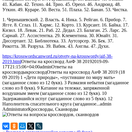
41. Кабан. 42. Техно. 44. Трио. 45. Ореол. 46. Андроид. 48.
Уткин. 49. Кураре. 50. Веста. 51. Плаха. 52. Банан. 53. Чистка.
1. Чернышевский. 2. Власть. 4. Ника. 5. Рейган. 6. Прибор. 7.
Ягге. 8. Сглаз. 11. Хармс. 12. Корто. 13. Курсант. 16. Байка. 17.
Кизил. 18. Левак. 21. Раб. 22. Дедал. 23. Балаган. 25. Ларс. 26.
Сарнай. 27. Ассистентка. 29. Клементина. 30. Юнайт. 31.
Диссертант. 32. Библиотека. 33. Аутсорсер. 36. Бек. 37.
Рикотта. 38. Разруха. 39. Вабик. 43. Англы. 47. Духи.
https://krosswordscanword.ru/otvety-na-krosswordy/aif-38-
2019.html
Ответы на кроссворд АиФ 38 2019
2019-09-
17T21:15:06+04:00
admin
Ответы на
кроссворды
кроссворд
Ответы на кроссворд АиФ 38 2019 (18
09 2019) 1 «Дети природы», «пустившие по миру мать»
(загаданное слово из 12 букв). 3 Размазня небытия (загаданное
слово из 8 букв). 9 Катание на тележке, запряженной
воздушным змеем (загаданное слово из 12 букв). 10
Задержавшийся испуг (загаданное слово из 5 букв). 12
Наполнитель спасательного круга (загаданное...
admin
Administrator
Кроссворды, Сканворды