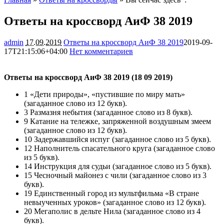
Ответы на кроссворд АиФ 38 2019
admin
17.09.2019
Ответы на кроссворд АиФ 38 2019
2019-09-
17T21:15:06+04:00
Нет комментариев
5725
Ответы на кроссворд АиФ 38 2019 (18 09 2019)
1 «Дети природы», «пустившие по миру мать»
(загаданное слово из 12 букв).
3 Размазня небытия (загаданное слово из 8 букв).
9 Катание на тележке, запряженной воздушным змеем
(загаданное слово из 12 букв).
10 Задержавшийся испуг (загаданное слово из 5 букв).
12 Наполнитель спасательного круга (загаданное слово
из 5 букв).
14 Инструкция для судьи (загаданное слово из 5 букв).
15 Чесночный майонез с чили (загаданное слово из 3
букв).
19 Единственный город из мультфильма «В стране
невыученных уроков» (загаданное слово из 12 букв).
20 Мегаполис в дельте Нила (загаданное слово из 4
букв).