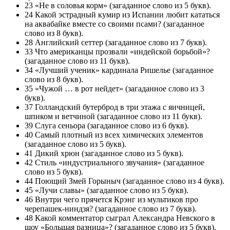
23 «Не в соловья корм» (загаданное слово из 5 букв).
24 Какой эстрадный кумир из Испании любит кататься
на аквабайке вместе со своими псами? (загаданное
слово из 8 букв).
28 Английский сеттер (загаданное слово из 7 букв).
33 Что американцы прозвали «индейской борьбой»?
(загаданное слово из 11 букв).
34 «Лучший ученик» кардинала Ришелье (загаданное
слово из 8 букв).
35 «Чужой … в рот нейдет» (загаданное слово из 3
букв).
37 Голландский бутерброд в три этажа с яичницей,
шпиком и ветчиной (загаданное слово из 11 букв).
39 Слуга сеньора (загаданное слово из 6 букв).
40 Самый плотный из всех химических элементов
(загаданное слово из 5 букв).
41 Дикий хрюн (загаданное слово из 5 букв).
42 Стиль «индустриального звучания» (загаданное
слово из 5 букв).
44 Поющий Змей Горыныч (загаданное слово из 4 букв).
45 «Лучи славы» (загаданное слово из 5 букв).
46 Внутри чего прячется Крэнг из мультиков про
черепашек-ниндзя? (загаданное слово из 7 букв).
48 Какой комментатор сыграл Александра Невского в
шоу «Большая разница»? (загаданное слово из 5 букв).