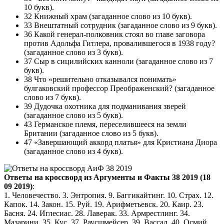
10 букв).
32 Книжный храм (загаданное слово из 10 букв).
33 Внештатный сотрудник (загаданное слово из 9 букв).
36 Какой генерал-полковник стоял во главе заговора
против Адольфа Гитлера, провалившегося в 1938 году?
(загаданное слово из 3 букв).
37 Сыр в сицилийских канноли (загаданное слово из 7
букв).
38 Что «решительно отказывался понимать»
булгаковский профессор Преображенский? (загаданное
слово из 7 букв).
39 Дудочка охотника для подманивания зверей
(загаданное слово из 5 букв).
43 Германское племя, переселившееся на земли
Британии (загаданное слово из 5 букв).
47 «Завершающий аккорд платья» для Кристиана Диора
(загаданное слово из 4 букв).
Ответы на кроссворд из Аргументы и Факты 38 2019 (18
09 2019)
:
1. Человечество. 3. Энтропия. 9. Баггикайтинг. 10. Страх. 12.
Капок. 14. Закон. 15. Руй. 19. Арифметьевск. 20. Каир. 23.
Басня. 24. Иглесиас. 28. Лаверак. 33. Армрестлинг. 34.
Мазарини. 35. Кус. 37. Раусшмейсер. 39. Вассал. 40. Осмий.