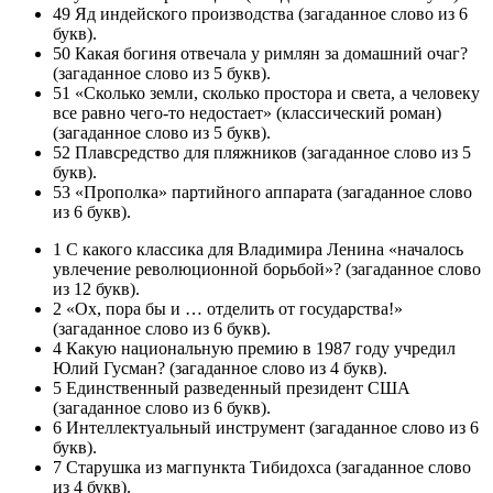
49 Яд индейского производства (загаданное слово из 6
букв).
50 Какая богиня отвечала у римлян за домашний очаг?
(загаданное слово из 5 букв).
51 «Сколько земли, сколько простора и света, а человеку
все равно чего-то недостает» (классический роман)
(загаданное слово из 5 букв).
52 Плавсредство для пляжников (загаданное слово из 5
букв).
53 «Прополка» партийного аппарата (загаданное слово
из 6 букв).
1 С какого классика для Владимира Ленина «началось
увлечение революционной борьбой»? (загаданное слово
из 12 букв).
2 «Ох, пора бы и … отделить от государства!»
(загаданное слово из 6 букв).
4 Какую национальную премию в 1987 году учредил
Юлий Гусман? (загаданное слово из 4 букв).
5 Единственный разведенный президент США
(загаданное слово из 6 букв).
6 Интеллектуальный инструмент (загаданное слово из 6
букв).
7 Старушка из магпункта Тибидохса (загаданное слово
из 4 букв).