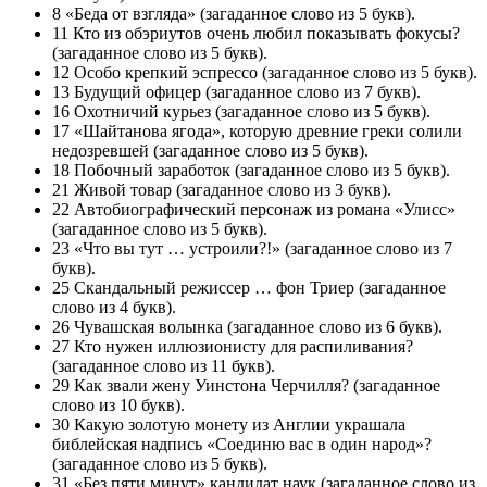
8 «Беда от взгляда» (загаданное слово из 5 букв).
11 Кто из обэриутов очень любил показывать фокусы?
(загаданное слово из 5 букв).
12 Особо крепкий эспрессо (загаданное слово из 5 букв).
13 Будущий офицер (загаданное слово из 7 букв).
16 Охотничий курьез (загаданное слово из 5 букв).
17 «Шайтанова ягода», которую древние греки солили
недозревшей (загаданное слово из 5 букв).
18 Побочный заработок (загаданное слово из 5 букв).
21 Живой товар (загаданное слово из 3 букв).
22 Автобиографический персонаж из романа «Улисс»
(загаданное слово из 5 букв).
23 «Что вы тут … устроили?!» (загаданное слово из 7
букв).
25 Скандальный режиссер … фон Триер (загаданное
слово из 4 букв).
26 Чувашская волынка (загаданное слово из 6 букв).
27 Кто нужен иллюзионисту для распиливания?
(загаданное слово из 11 букв).
29 Как звали жену Уинстона Черчилля? (загаданное
слово из 10 букв).
30 Какую золотую монету из Англии украшала
библейская надпись «Соединю вас в один народ»?
(загаданное слово из 5 букв).
31 «Без пяти минут» кандидат наук (загаданное слово из