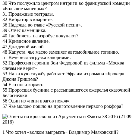
30 Что послужило центром интриги во французской комедии
«Большие маневры»?
31 Продажные театралы.
32 Вибратор в кларнете.
36 Надежда во главе «Русской песни».
39 Отвес каменщика.
40 Где билеты на аэробус покупают?
44 Кризисное явление.
47 Дождевой желоб.
48 Капуста, чье масло заменяет автомобильное топливо.
51 Вечерняя загрузка калориями.
52 Профессия героини Зои Федоровой из фильма «Москва
слезам не верит».
53 На ка­ кую службу работает Эфраим из романа «Брокер»
Джона Гришэма?
54 Его ноги кормят.
55 Проросшая бусинка с рассыпавшегося ожерелья сказочной
Белоснежки.
56 Один из «пяти врагов покоя».
57 Чье молоко пошло на приготовление первого рокфора?
1 Что хотел «волком выгрызть» Владимир Маяковский?