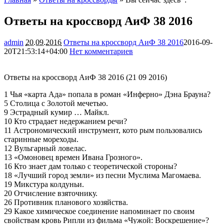
Ответы на кроссворд АиФ 38 2016
admin
20.09.2016
Ответы на кроссворд АиФ 38 2016
2016-09-
20T21:53:14+04:00
Нет комментариев
2193
Ответы на кроссворд АиФ 38 2016 (21 09 2016)
1 Чья «карта Ада» попала в роман «Инферно» Дэна Брауна?
5 Столица с Золотой мечетью.
9 Эстрадный кумир … Майкл.
10 Кто страдает недержанием речи?
11 Астрономический инструмент, кото­ рым пользовались
старинные мореходы.
12 Вульгарный ловелас.
13 «Омоновец времен Ивана Грозного».
16 Кто знает дам только с теоретической стороны?
18 «Лучший город земли» из песни Муслима Магомаева.
19 Микстура колдуньи.
20 Отчисление взяточнику.
26 Противник планового хозяйства.
29 Какое химическое соединение напоминает по своим
свойствам кровь Рипли из фильма «Чужой: Воскрешение»?