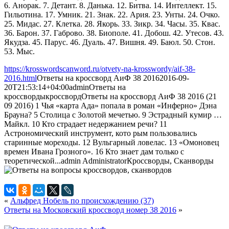
6. Анорак. 7. Детант. 8. Данька. 12. Битва. 14. Интеллект. 15.
Гильотина. 17. Умник. 21. Знак. 22. Ария. 23. Унты. 24. Очко.
25. Мидас. 27. Клетка. 28. Якорь. 33. Зикр. 34. Часы. 35. Квас.
36. Барон. 37. Габрово. 38. Биополе. 41. Добош. 42. Утесов. 43.
Якудза. 45. Парус. 46. Дуаль. 47. Вишня. 49. Баюл. 50. Стон.
53. Мыс.
https://krosswordscanword.ru/otvety-na-krosswordy/aif-38-
2016.html
Ответы на кроссворд АиФ 38 2016
2016-09-
20T21:53:14+04:00
admin
Ответы на
кроссворды
кроссворд
Ответы на кроссворд АиФ 38 2016 (21
09 2016) 1 Чья «карта Ада» попала в роман «Инферно» Дэна
Брауна? 5 Столица с Золотой мечетью. 9 Эстрадный кумир …
Майкл. 10 Кто страдает недержанием речи? 11
Астрономический инструмент, кото­ рым пользовались
старинные мореходы. 12 Вульгарный ловелас. 13 «Омоновец
времен Ивана Грозного». 16 Кто знает дам только с
теоретической...
admin
Administrator
Кроссворды, Сканворды
«
Альфред Нобель по происхождению (37)
Ответы на Московский кроссворд номер 38 2016
»