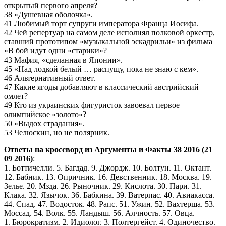
открытый первого апреля?
38 «Душевная оболочка».
41 Любимый торт супруги императора Франца Иосифа.
42 Чей репертуар на самом деле исполнял полковой оркестр,
ставший прототипом «музыкальной эскадрильи» из фильма
«В бой идут одни «старики»?
43 Мафия, «сделанная в Японии».
45 «Над лодкой белый … распущу, пока не знаю с кем».
46 Альтернативный ответ.
47 Какие ягоды добавляют в классический австрийский
омлет?
49 Кто из украинских фигуристок завоевал первое
олимпийское «золото»?
50 «Выдох страдания».
53 Челюскин, но не полярник.
Ответы на кроссворд из Аргументы и Факты 38 2016 (21
09 2016)
:
1. Боттичелли. 5. Багдад. 9. Джордж. 10. Болтун. 11. Октант.
12. Бабник. 13. Опричник. 16. Девственник. 18. Москва. 19.
Зелье. 20. Мзда. 26. Рыночник. 29. Кислота. 30. Пари. 31.
Клака. 32. Язычок. 36. Бабкина. 39. Ватерпас. 40. Авиакасса.
44. Спад. 47. Водосток. 48. Рапс. 51. Ужин. 52. Вахтерша. 53.
Моссад. 54. Волк. 55. Ландыш. 56. Алчность. 57. Овца.
1. Бюрократизм. 2. Идиолог. 3. Полтергейст. 4. Одиночество.