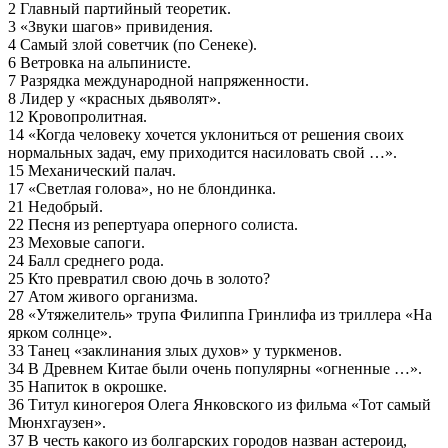
2 Главный партийный теоретик.
3 «Звуки шагов» привидения.
4 Самый злой советчик (по Сенеке).
6 Ветровка на альпинисте.
7 Разрядка международной напряженности.
8 Лидер у «красных дьяволят».
12 Кровопролитная.
14 «Когда человеку хочется уклониться от решения своих
нормальных задач, ему приходится насиловать свой …».
15 Механический палач.
17 «Светлая голова», но не блондинка.
21 Недобрый.
22 Песня из репертуара оперного солиста.
23 Меховые сапоги.
24 Балл среднего рода.
25 Кто превратил свою дочь в золото?
27 Атом живого организма.
28 «Утяжелитель» трупа Филиппа Гринлифа из триллера «На
ярком солнце».
33 Танец «заклинания злых духов» у туркменов.
34 В Древнем Китае были очень популярны «огненные …».
35 Напиток в окрошке.
36 Титул киногероя Олега Янковского из фильма «Тот самый
Мюнхгаузен».
37 В честь какого из болгарских городов назван астероид,