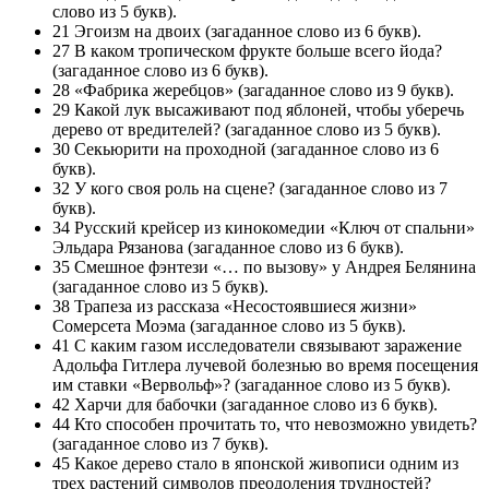
слово из 5 букв).
21 Эгоизм на двоих (загаданное слово из 6 букв).
27 В каком тропическом фрукте больше всего йода?
(загаданное слово из 6 букв).
28 «Фабрика жеребцов» (загаданное слово из 9 букв).
29 Какой лук высаживают под яблоней, чтобы уберечь
дерево от вредителей? (загаданное слово из 5 букв).
30 Секьюрити на проходной (загаданное слово из 6
букв).
32 У кого своя роль на сцене? (загаданное слово из 7
букв).
34 Русский крейсер из кинокомедии «Ключ от спальни»
Эльдара Рязанова (загаданное слово из 6 букв).
35 Смешное фэнтези «… по вызову» у Андрея Белянина
(загаданное слово из 5 букв).
38 Трапеза из рассказа «Несостоявшиеся жизни»
Сомерсета Моэма (загаданное слово из 5 букв).
41 С каким газом исследователи связывают заражение
Адольфа Гитлера лучевой болезнью во время посещения
им ставки «Вервольф»? (загаданное слово из 5 букв).
42 Харчи для бабочки (загаданное слово из 6 букв).
44 Кто способен прочитать то, что невозможно увидеть?
(загаданное слово из 7 букв).
45 Какое дерево стало в японской живописи одним из
трех растений символов преодоления трудностей?