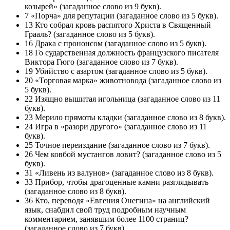
козырей» (загаданное слово из 9 букв).
7 «Порча» для репутации (загаданное слово из 5 букв).
13 Кто собрал кровь распятого Христа в Священный
Грааль? (загаданное слово из 5 букв).
16 Драка с прононсом (загаданное слово из 5 букв).
18 Го сударственная должность французского писателя
Виктора Гюго (загаданное слово из 7 букв).
19 Убийство с азартом (загаданное слово из 5 букв).
20 «Торговая марка» животновода (загаданное слово из
5 букв).
22 Изящно вышитая игольница (загаданное слово из 11
букв).
23 Мерило прямоты кладки (загаданное слово из 8 букв).
24 Игра в «разори другого» (загаданное слово из 11
букв).
25 Точное переиздание (загаданное слово из 7 букв).
26 Чем ковбой мустангов ловит? (загаданное слово из 5
букв).
31 «Ливень из валунов» (загаданное слово из 8 букв).
33 Прибор, чтобы драгоценные камни разглядывать
(загаданное слово из 8 букв).
36 Кто, переводя «Евгения Онегина» на английский
язык, снабдил свой труд подробным научным
комментарием, занявшим более 1100 страниц?
(загаданное слово из 7 букв).