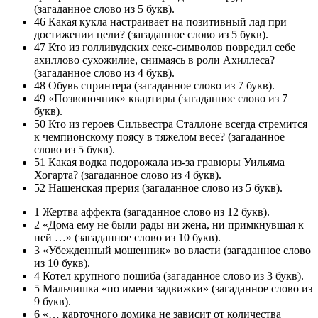
(загаданное слово из 5 букв).
46 Какая кукла настраивает на позитивный лад при
достижении цели? (загаданное слово из 5 букв).
47 Кто из голливудских секс-символов повредил себе
ахиллово сухожилие, снимаясь в роли Ахиллеса?
(загаданное слово из 4 букв).
48 Обувь спринтера (загаданное слово из 7 букв).
49 «Позвоночник» квартиры (загаданное слово из 7
букв).
50 Кто из героев Сильвестра Сталлоне всегда стремится
к чемпионскому поясу в тяжелом весе? (загаданное
слово из 5 букв).
51 Какая водка подорожала из-за гравюры Уильяма
Хогарта? (загаданное слово из 4 букв).
52 Нашенская прерия (загаданное слово из 5 букв).
1 Жертва аффекта (загаданное слово из 12 букв).
2 «Дома ему не были рады ни жена, ни примкнувшая к
ней …» (загаданное слово из 10 букв).
3 «Убежденный мошенник» во власти (загаданное слово
из 10 букв).
4 Котел крупного пошиба (загаданное слово из 3 букв).
5 Мальчишка «по имени задвижки» (загаданное слово из
9 букв).
6 «… карточного домика не зависит от количества