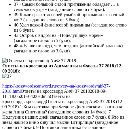
37 «Самой большой силой притяжения обладает … в
семь часов утра» (загаданное слово из 7 букв).
39 Какое графство своей улыбкой прославил сказочный
кот? (загаданное слово из 5 букв).
40 Удел всякой финансовой пирамиды (загаданное слово
из 6 букв).
43 Остров с видом на «Поцелуй двух морей»
(загаданное слово из 5 букв).
48 «Лучше никогда, чем поздно» (английский классик)
(загаданное слово из 3 букв).
Ответы на кроссворд из Аргументы и Факты 37 2018 (12
09 2018)
:
https://krosswordscanword.ru/otvety-na-krosswordy/aif-37-
2018.html
Ответы на кроссворд АиФ 37 2018
2018-09-
11T18:05:01+04:00
admin
Ответы на
кроссворды
кроссворд
Ответы на кроссворд АиФ 37 2018 (12
09 2018) 1 Кем состояла при Федоре Достоевском его вторая
жена Анна Сниткина? (загаданное слово из 14 букв). 7
Подгузник наших дней (загаданное слово из 7 букв). 8 Кто из
звезд нашего кино озвучил мысли Штирлица? (загаданное
слово из 7 букв). 9 Портянки лапотника (загаданное