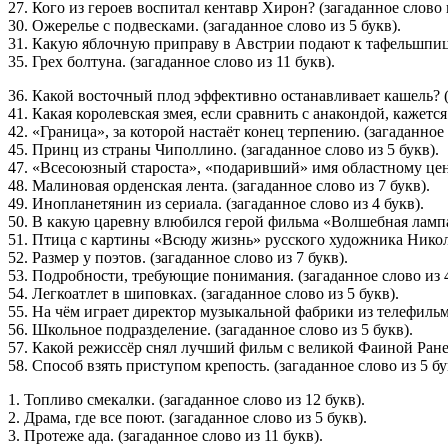
27. Кого из героев воспитал кентавр Хирон? (загаданное слово и
30. Ожерелье с подвесками. (загаданное слово из 5 букв).
31. Какую яблочную приправу в Австрии подают к тафельшпицу?
35. Грех болтуна. (загаданное слово из 11 букв).
36. Какой восточный плод эффективно останавливает кашель? (з
41. Какая королевская змея, если сравнить с анакондой, кажется
42. «Граница», за которой настаёт конец терпению. (загаданное 
45. Принц из страны Чиполлино. (загаданное слово из 5 букв).
47. «Всесоюзный староста», «подаривший» имя областному центр
48. Малиновая орденская лента. (загаданное слово из 7 букв).
49. Инопланетянин из сериала. (загаданное слово из 4 букв).
50. В какую царевну влюбился герой фильма «Волшебная лампа 
51. Птица с картины «Всюду жизнь» русского художника Никола
52. Размер у поэтов. (загаданное слово из 7 букв).
53. Подробности, требующие понимания. (загаданное слово из 4
54. Легкоатлет в шиповках. (загаданное слово из 5 букв).
55. На чём играет директор музыкальной фабрики из телефильма
56. Школьное подразделение. (загаданное слово из 5 букв).
57. Какой режиссёр снял лучший фильм с великой Фаиной Раневс
58. Способ взять приступом крепость. (загаданное слово из 5 бу
1. Топливо смекалки. (загаданное слово из 12 букв).
2. Драма, где все поют. (загаданное слово из 5 букв).
3. Протеже ада. (загаданное слово из 11 букв).