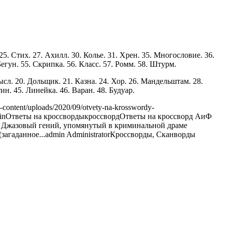
25. Стих. 27. Ахилл. 30. Колье. 31. Хрен. 35. Многословие. 36.
Бегун. 55. Скрипка. 56. Класс. 57. Ромм. 58. Штурм.
ысл. 20. Дольщик. 21. Казна. 24. Хор. 26. Мандельштам. 28.
ин. 45. Линейка. 46. Варан. 48. Будуар.
-content/uploads/2020/09/otvety-na-krosswordy-
in
Ответы на кроссворды
кроссворд
Ответы на кроссворд АиФ
). 9. Джазовый гений, упомянутый в криминальной драме
загаданное...
admin
Administrator
Кроссворды, Сканворды