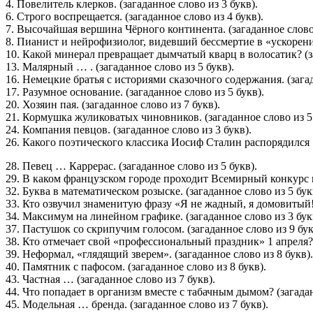
4. Повелитель клерков. (загаданное слово из 3 букв).
6. Строго воспрещается. (загаданное слово из 4 букв).
7. Высочайшая вершина Чёрного континента. (загаданное слово 
8. Пианист и нейрофизиолог, видевший бессмертие в «ускорении
10. Какой минерал превращает дымчатый кварц в волосатик? (за
13. Малярный … . (загаданное слово из 5 букв).
16. Немецкие братья с историями сказочного содержания. (загад
17. Разумное основание. (загаданное слово из 5 букв).
20. Хозяин пая. (загаданное слово из 7 букв).
21. Кормушка жуликоватых чиновников. (загаданное слово из 5 
24. Компания певцов. (загаданное слово из 3 букв).
26. Какого поэтического классика Иосиф Сталин распорядился «
28. Певец … Каррерас. (загаданное слово из 5 букв).
29. В каком французском городе проходит Всемирный конкурс по
32. Буква в математическом розыске. (загаданное слово из 5 бук
33. Кто озвучил знаменитую фразу «Я не жадный, я домовитый!»
34. Максимум на линейном графике. (загаданное слово из 3 бук
37. Пастушок со скрипучим голосом. (загаданное слово из 9 бук
38. Кто отмечает свой «профессиональный праздник» 1 апреля? 
39. Неформал, «глядящий зверем». (загаданное слово из 8 букв).
40. Памятник с пафосом. (загаданное слово из 8 букв).
43. Частная … (загаданное слово из 7 букв).
44. Что попадает в организм вместе с табачным дымом? (загадан
45. Модельная … бренда. (загаданное слово из 7 букв).