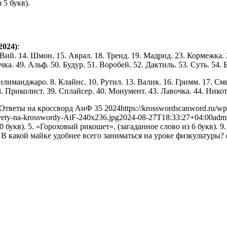
 5 букв).
2024)
:
. Вий. 14. Шмон. 15. Аврал. 18. Тренд. 19. Мадрид. 23. Кормежка. 
ка. 49. Альф. 50. Будур. 51. Воробей. 52. Дактиль. 53. Суть. 54. 
Килиманджаро. 8. Клайнс. 10. Рутил. 13. Валик. 16. Гримм. 17. См
8. Приколист. 39. Сплайсер. 40. Монумент. 43. Лавочка. 44. Никот
Ответы на кроссворд АиФ 35 2024
https://krosswordscanword.ru/wp
tvety-na-krosswordy-AiF-240x236.jpg
2024-08-27T18:33:27+04:00
adm
з 10 букв). 5. «Гороховый рикошет». (загаданное слово из 6 букв
 В какой майке удобнее всего заниматься на уроке физкультуры? (