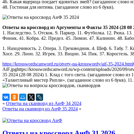
46. Какая ящерица поедает ядовитых змей? (загаданное слово из
48. Гостиная для интима. (загаданное слово из 6 букв).
Ответы на кроссворд из Аргументы и Факты 35 2024 (28 08 
1. Наследство. 5. Отскок. 9. Паркер. 11. Футболка. 12. Рюха. 13
Финик. 41. Кобра. 42. Предел. 45. Лимон. 47. Калинин. 48. Бабоч
1. Находчивость. 2. Опера. 3. Греховодник. 4. Шеф. 6. Табу. 7. 
Хосе. 29. Лион. 32. Игрек. 33. Вицин. 34. Пик. 37. Коростель. 3
https://krosswordscanword.ru/otvety-na-krosswordy/aif-35-2024.html
AiF.jpg
https://krosswordscanword.ru/wp-content/uploads/2020/09/o
35 2024 (28 08 2024) 1. Клад с того света. (загаданное слово и
«Талантливый мистер Рипли». (загаданное слово из 6 букв). 11.
«
Ответы на сканворд из АиФ 34 2024
Ответы на сканворд из АиФ 35 2024
»
Ответы на кроссворд АиФ 31 2026