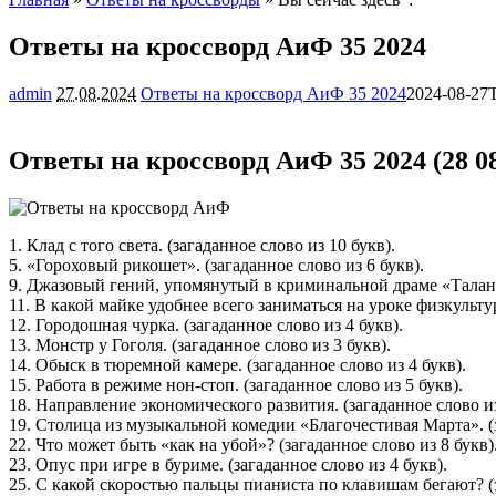
Ответы на кроссворд АиФ 35 2024
admin
27.08.2024
Ответы на кроссворд АиФ 35 2024
2024-08-27
Ответы на кроссворд АиФ 35 2024 (28 08
1. Клад с того света. (загаданное слово из 10 букв).
5. «Гороховый рикошет». (загаданное слово из 6 букв).
9. Джазовый гений, упомянутый в криминальной драме «Талант
11. В какой майке удобнее всего заниматься на уроке физкультур
12. Городошная чурка. (загаданное слово из 4 букв).
13. Монстр у Гоголя. (загаданное слово из 3 букв).
14. Обыск в тюремной камере. (загаданное слово из 4 букв).
15. Работа в режиме нон-стоп. (загаданное слово из 5 букв).
18. Направление экономического развития. (загаданное слово из
19. Столица из музыкальной комедии «Благочестивая Марта». (з
22. Что может быть «как на убой»? (загаданное слово из 8 букв)
23. Опус при игре в буриме. (загаданное слово из 4 букв).
25. С какой скоростью пальцы пианиста по клавишам бегают? (з