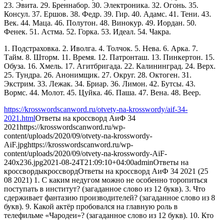
23. Эвита. 29. Бреннабор. 30. Электроника. 32. Огонь. 35.
Консул. 37. Ершов. 38. Федр. 39. Гир. 40. Адамс. 41. Тени. 43.
Век. 44. Маца. 46. Полутон. 48. Винокур. 49. Иордан. 50.
Фенек. 51. Астма. 52. Горка. 53. Идеал. 54. Чакра.
1. Подстраховка. 2. Иволга. 4. Толчок. 5. Нева. 6. Арка. 7.
Тайм. 8. Шторм. 11. Время. 12. Патронташ. 13. Пинкертон. 15.
Обуза. 16. Хмель. 17. Агитбригада. 22. Калининград. 24. Верх.
25. Тундра. 26. Анонимщик. 27. Округ. 28. Октоген. 31.
Экстрим. 33. Лежак. 34. Бриар. 36. Лимон. 42. Бутсы. 43.
Вормс. 44. Молот. 45. Цуйка. 46. Паша. 47. Вена. 48. Веер.
https://krosswordscanword.ru/otvety-na-krosswordy/aif-34-
2021.html
Ответы на кроссворд АиФ 34
2021
https://krosswordscanword.ru/wp-
content/uploads/2020/09/otvety-na-krosswordy-
AiF.jpg
https://krosswordscanword.ru/wp-
content/uploads/2020/09/otvety-na-krosswordy-AiF-
240x236.jpg
2021-08-24T21:09:10+04:00
admin
Ответы на
кроссворды
кроссворд
Ответы на кроссворд АиФ 34 2021 (25
08 2021) 1. С каким недугом можно не особенно торопиться
поступать в институт? (загаданное слово из 12 букв). 3. Что
сдерживает фантазию производителей? (загаданное слово из 8
букв). 9. Какой актёр пробовался на главную роль в
телефильме «Чародеи»? (загаданное слово из 12 букв). 10. Кто