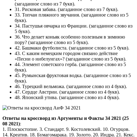
(загаданное слово из 7 букв).
31. Рисковая забава. (загаданное слово из 7 букв).
33. Топчан пляжного звучания. (загаданное слово из 5
букв).
34. Пастушья овчарка из Франции. (загаданное слово из
5 букв).
36. Что делает коньяк особенно полезным в зимнюю
пору? (загаданное слово из 5 букв).
42. Башмаки футболиста. (загаданное слово из 5 букв).
43. С каким немецким городом связано действие
«Песни о нибелунгах»? (загаданное слово из 5 букв).
44. Элемент советского герба. (загаданное слово из 5
букв).
45. Румынская фруктовая водка. (загаданное слово из 5
букв).
46. Турецкий вельможа. (загаданное слово из 4 букв).
47. Сердце Австрии. (загаданное слово из 4 букв).
48. Японский утива. (загаданное слово из 4 букв).
Ответы на кроссворд из Аргументы и Факты 34 2021 (25
08 2021)
:
1. Плоскостопие. 3. Стандарт. 9. Костолевский. 10. Огурцов.
14. Креатив. 18. Бумагомарака. 19. Золото. 20. Индра. 21. Кекс.