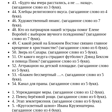
43. «Будто мы вчера расстались, а не … назад».
(загаданное слово из 3 букв).
44. Хлебцы религиозного вкуса. (загаданное слово из 4
букв).
46. Художественный нюанс. (загаданное слово из 7
букв).
48. Кто из патриархов нашей эстрады помог Елене
Воробей с выбором звучного псевдонима? (загаданное
слово из 7 букв).
49. С какой рекой на Ближнем Востоке связано главное
крещение в христианстве? (загаданное слово из 6 букв).
50. Зверь из Сахары. (загаданное слово из 5 букв).
51. От какого недуга страдают футболист Дэвид Бекхэм
и певица Пинк? (загаданное слово из 5 букв).
52. Аттракцион на детской площадке. (загаданное слово
из 5 букв).
53. «Блажен бессмертный …». (загаданное слово из 5
букв).
54. Канал для праны. (загаданное слово из 5 букв).
1. Упреждающие меры. (загаданное слово из 12 букв).
2. Певец берёзовой рощи. (загаданное слово из 6 букв).
4. Этап землетрясения. (загаданное слово из 6 букв).
5. «Кругосветный шлюп» Ивана Крузенштерна.
(загаданное слово из 4 букв).