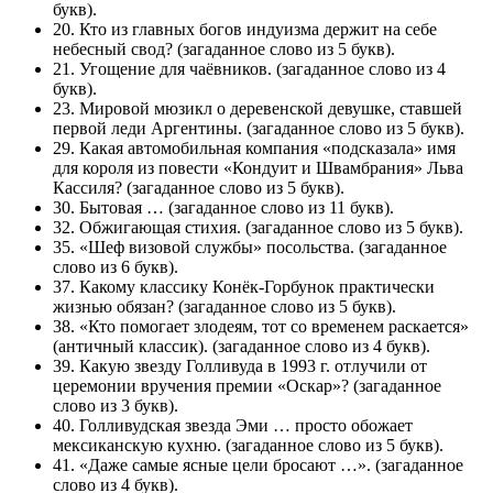
букв).
20. Кто из главных богов индуизма держит на себе
небесный свод? (загаданное слово из 5 букв).
21. Угощение для чаёвников. (загаданное слово из 4
букв).
23. Мировой мюзикл о деревенской девушке, ставшей
первой леди Аргентины. (загаданное слово из 5 букв).
29. Какая автомобильная компания «подсказала» имя
для короля из повести «Кондуит и Швамбрания» Льва
Кассиля? (загаданное слово из 5 букв).
30. Бытовая … (загаданное слово из 11 букв).
32. Обжигающая стихия. (загаданное слово из 5 букв).
35. «Шеф визовой службы» посольства. (загаданное
слово из 6 букв).
37. Какому классику Конёк-Горбунок практически
жизнью обязан? (загаданное слово из 5 букв).
38. «Кто помогает злодеям, тот со временем раскается»
(античный классик). (загаданное слово из 4 букв).
39. Какую звезду Голливуда в 1993 г. отлучили от
церемонии вручения премии «Оскар»? (загаданное
слово из 3 букв).
40. Голливудская звезда Эми … просто обожает
мексиканскую кухню. (загаданное слово из 5 букв).
41. «Даже самые ясные цели бросают …». (загаданное
слово из 4 букв).