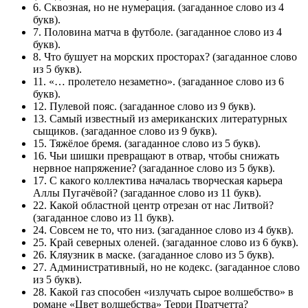
6. Сквозная, но не нумерация. (загаданное слово из 4
букв).
7. Половина матча в футболе. (загаданное слово из 4
букв).
8. Что бушует на морских просторах? (загаданное слово
из 5 букв).
11. «… пролетело незаметно». (загаданное слово из 6
букв).
12. Пулевой пояс. (загаданное слово из 9 букв).
13. Самый известный из американских литературных
сыщиков. (загаданное слово из 9 букв).
15. Тяжёлое бремя. (загаданное слово из 5 букв).
16. Чьи шишки превращают в отвар, чтобы снижать
нервное напряжение? (загаданное слово из 5 букв).
17. С какого коллектива началась творческая карьера
Аллы Пугачёвой? (загаданное слово из 11 букв).
22. Какой областной центр отрезан от нас Литвой?
(загаданное слово из 11 букв).
24. Совсем не то, что низ. (загаданное слово из 4 букв).
25. Край северных оленей. (загаданное слово из 6 букв).
26. Кляузник в маске. (загаданное слово из 5 букв).
27. Административный, но не кодекс. (загаданное слово
из 5 букв).
28. Какой газ способен «излучать сырое волшебство» в
романе «Цвет волшебства» Терри Пратчетта?