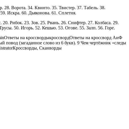
. 28. Ворота. 34. Квинто. 35. Твистер. 37. Табель. 38.
 59. Искра. 60. Дьяконова. 61. Сплетня.
. 20. Рибок. 23. Зов. 25. Рвань. 26. Снифтер. 27. Колбаса. 29.
Трусы. 50. Игорь. 52. Кешью. 53. Огове. 55. Залп. 56. Горе.
in
Ответы на кроссворды
кроссворд
Ответы на кроссворд АиФ
ый повод (загаданное слово из 6 букв). 9 Чем чертёжник «следы
strator
Кроссворды, Сканворды