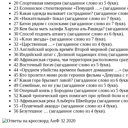
20 Спортивная империя (загаданное слово из 5 букв).
23 Есенинское стихотворение «Певущий …» (загаданное сл
25 Какая одежда вызывает сострадание? (загаданное слово
26 «Нюхательный» бокал (загаданное слово из 7 букв).
27 Батон рядом с сосисками (загаданное слово из 7 букв).
29 Кем была мать халифа Харуна аль-Рашида? (загаданное 
30 Способ поднять штангу (загаданное слово из 6 букв).
31 «Клон звезды» (загаданное слово из 7 букв).
32 «Царственная …» (загаданное слово из 4 букв).
33 Английский король времён Второй мировой (загаданное
36 Индийский штат с Долиной падающих птиц (загаданное
40 Африканская страна, чья территория расположена сразу
42 Восточный богач (загаданное слово из 5 букв).
44 «Орудием убийства времени бывают домашние …» (зага
45 Кто пролетел мимо роли героини фильма «Девушка с та
47 Какая гора брызжет лавой? (загаданное слово из 6 букв
49 Семейные, но не узы (загаданное слово из 5 букв).
50 Оперный князь у Бородина (загаданное слово из 5 букв
52 Какой тропический орех помогает при зубной боли и пс
53 Африканская река Альберта Швейцера (загаданное слов
55 «Пушечный аккорд» (загаданное слово из 4 букв).
56 Безутешное … (загаданное слово из 4 букв).