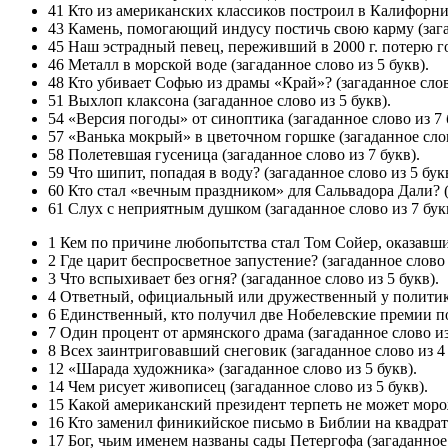
41 Кто из американских классиков построил в Калифорнии
43 Камень, помогающий индусу постичь свою карму (загад
45 Наш эстрадный певец, переживший в 2000 г. потерю гол
46 Металл в морской воде (загаданное слово из 5 букв).
48 Кто убивает Софью из драмы «Край»? (загаданное слово
51 Выхлоп клаксона (загаданное слово из 5 букв).
54 «Версия погоды» от синоптика (загаданное слово из 7 
57 «Ванька мокрый» в цветочном горшке (загаданное слов
58 Полетевшая гусеница (загаданное слово из 7 букв).
59 Что шипит, попадая в воду? (загаданное слово из 5 букв
60 Кто стал «вечным праздником» для Сальвадора Дали? (з
61 Слух с неприятным душком (загаданное слово из 7 бук
1 Кем по причине любопытства стал Том Сойер, оказавшись
2 Где царит беспросветное запустение? (загаданное слово 
3 Что вспыхивает без огня? (загаданное слово из 5 букв).
4 Ответный, официальный или дружественный у политиков
6 Единственный, кто получил две Нобелевские премии по 
7 Один процент от армянского драма (загаданное слово из
8 Всех заинтриговавший снеговик (загаданное слово из 4 
12 «Шарада художника» (загаданное слово из 5 букв).
14 Чем рисует живописец (загаданное слово из 5 букв).
15 Какой американский президент терпеть не может морож
16 Кто заменил финикийское письмо в Библии на квадратн
17 Бог, чьим именем названы сады Петергофа (загаданное 