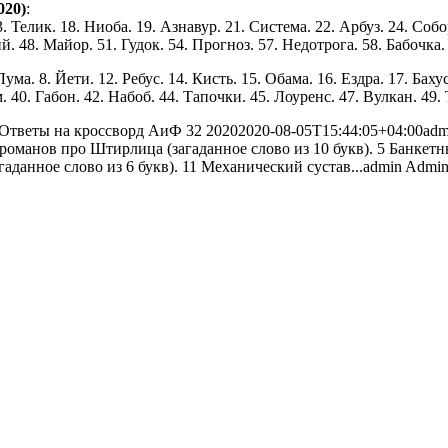
020)
:
 Телик. 18. Ниоба. 19. Азнавур. 21. Система. 22. Арбуз. 24. Собор
й. 48. Майор. 51. Гудок. 54. Прогноз. 57. Недотрога. 58. Бабочка.
ума. 8. Йети. 12. Ребус. 14. Кисть. 15. Обама. 16. Ездра. 17. Бахус
. 40. Габон. 42. Набоб. 44. Тапочки. 45. Лоуренс. 47. Вулкан. 49. 
Ответы на кроссворд АиФ 32 2020
2020-08-05T15:44:05+04:00
adm
романов про Штирлица (загаданное слово из 10 букв). 5 Банкетн
агаданное слово из 6 букв). 11 Механический сустав...
admin
Admini