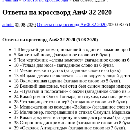
Ответы на кроссворд АиФ 32 2020
admin
05.08.2020
Ответы на кроссворд АиФ 32 2020
2020-08-05
Ответы на кроссворд АиФ 32 2020 (5 08 2020)
1 Шведский дипломат, попавший в один из романов про Ш
5 Банкетный повод (загаданное слово из 6 букв).
9 Чем чертёжник «следы заметает» (загаданное слово из 6 
10 «Услада для носа» (загаданное слово из 6 букв).
11 Механический сустав (загаданное слово из 6 букв).
13 «И даже детям не включать …. он ворует у людей детств
18 Окаменевшая царица (загаданное слово из 5 букв).
19 Великий шансонье, чей отец был сыном повара императо
22 «Пузатый и полосатый» с бахчи (загаданное слово из 5
24 Какой роман Олеся Гончара, по слухам, сам папа римс
28 Что защищает голкипер? (загаданное слово из 6 букв).
34 Медвежатник из комедии «Вабанк» (загаданное слово и
35 Миллионер, пострадавший в стихах Самуила Маршака от
37 Какой документ в старину посвящался рангам? (загадан
38 Сторонник дискриминации (загаданное слово из 8 букв
39 «Осколок Антарктиды» (загаданное слово из 7 букв).