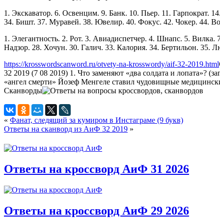
1. Экскаватор. 6. Освенцим. 9. Банк. 10. Пьер. 11. Гарпократ. 14
34. Бишт. 37. Муравей. 38. Ювелир. 40. Фокус. 42. Чокер. 44. Во
1. Элегантность. 2. Рот. 3. Авиадиспетчер. 4. Шнапс. 5. Вилка. 7
Надзор. 28. Хочун. 30. Галич. 33. Калория. 34. Бертильон. 35. Л
https://krosswordscanword.ru/otvety-na-krosswordy/aif-32-2019.html
32 2019 (7 08 2019) 1. Что заменяют «два солдата и лопата»? (з
«ангел смерти» Йозеф Менгеле ставил чудовищные медицинские
Сканворды
«
Фанат, следящий за кумиром в Инстаграме (9 букв)
Ответы на сканворд из АиФ 32 2019
»
Ответы на кроссворд АиФ 31 2026
Ответы на кроссворд АиФ 29 2026