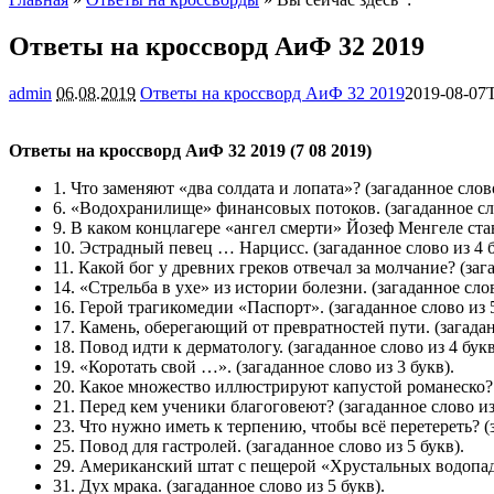
Ответы на кроссворд АиФ 32 2019
admin
06.08.2019
Ответы на кроссворд АиФ 32 2019
2019-08-07
Ответы на кроссворд АиФ 32 2019 (7 08 2019)
1. Что заменяют «два солдата и лопата»?
(загаданное слово
6. «Водохранилище» финансовых потоков.
(загаданное сл
9. В каком концлагере «ангел смерти» Йозеф Менгеле 
10. Эстрадный певец … Нарцисс.
(загаданное слово из 4 б
11. Какой бог у древних греков отвечал за молчание?
(зага
14. «Стрельба в ухе» из истории болезни.
(загаданное слов
16. Герой трагикомедии «Паспорт».
(загаданное слово из 5
17. Камень, оберегающий от превратностей пути.
(загадан
18. Повод идти к дерматологу.
(загаданное слово из 4 букв
19. «Коротать свой …».
(загаданное слово из 3 букв).
20. Какое множество иллюстрируют капустой романеско?
21. Перед кем ученики благоговеют?
(загаданное слово из
23. Что нужно иметь к терпению, чтобы всё перетереть?
(
25. Повод для гастролей.
(загаданное слово из 5 букв).
29. Американский штат с пещерой «Хрустальных водопа
31. Дух мрака.
(загаданное слово из 5 букв).