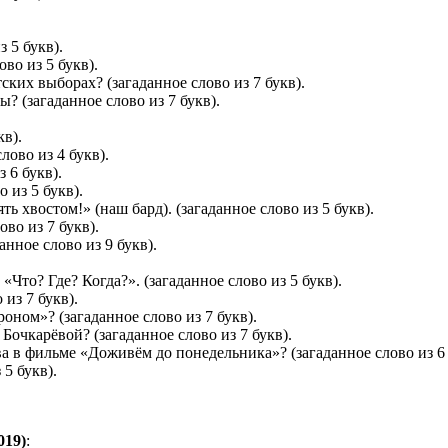
з 5 букв).
ово из 5 букв).
тских выборах?
(загаданное слово из 7 букв).
ты?
(загаданное слово из 7 букв).
кв).
лово из 4 букв).
 6 букв).
 из 5 букв).
ять хвостом!» (наш бард).
(загаданное слово из 5 букв).
ово из 7 букв).
анное слово из 9 букв).
 «Что? Где? Когда?».
(загаданное слово из 5 букв).
 из 7 букв).
ароном»?
(загаданное слово из 7 букв).
 Бочкарёвой?
(загаданное слово из 7 букв).
ова в фильме «Доживём до понедельника»?
(загаданное слово из 6 
 5 букв).
019)
: