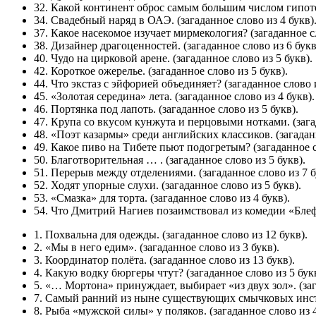
32. Какой континент оброс самым большим числом гипот
34. Свадебный наряд в ОАЭ.
(загаданное слово из 4 букв)
37. Какое насекомое изучает мирмекология?
(загаданное с
38. Дизайнер драгоценностей.
(загаданное слово из 6 букв
40. Чудо на цирковой арене.
(загаданное слово из 5 букв).
42. Короткое ожерелье.
(загаданное слово из 5 букв).
44. Что экстаз с эйфорией объединяет?
(загаданное слово и
45. «Золотая середина» лета.
(загаданное слово из 4 букв).
46. Портянка под лапоть.
(загаданное слово из 5 букв).
47. Крупа со вкусом кунжута и перцовыми нотками.
(зага
48. «Поэт казармы» среди английских классиков.
(загадан
49. Какое пиво на Тибете пьют подогретым?
(загаданное с
50. Благотворительная … .
(загаданное слово из 5 букв).
51. Перерыв между отделениями.
(загаданное слово из 7 б
52. Ходят упорные слухи.
(загаданное слово из 5 букв).
53. «Смазка» для торта.
(загаданное слово из 4 букв).
54. Что Дмитрий Нагиев позаимствовал из комедии «Бле
1. Похвальна для одежды.
(загаданное слово из 12 букв).
2. «Мы в него едим».
(загаданное слово из 3 букв).
3. Координатор полёта.
(загаданное слово из 13 букв).
4. Какую водку бюргеры чтут?
(загаданное слово из 5 бук
5. «… Мортона» принуждает, выбирает «из двух зол».
(заг
7. Самый ранний из ныне существующих смычковых инс
8. Рыба «мужской силы» у поляков.
(загаданное слово из 4