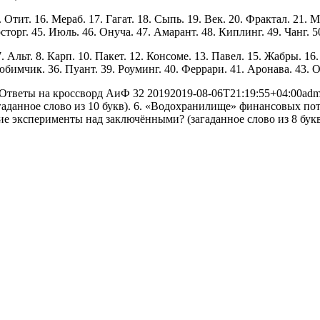
. Отит. 16. Мераб. 17. Гагат. 18. Сыпь. 19. Век. 20. Фрактал. 21. 
сторг. 45. Июль. 46. Онуча. 47. Амарант. 48. Киплинг. 49. Чанг. 5
. Альт. 8. Карп. 10. Пакет. 12. Консоме. 13. Павел. 15. Жабры. 16
юбимчик. 36. Пуант. 39. Роуминг. 40. Феррари. 41. Аронава. 43. О
Ответы на кроссворд АиФ 32 2019
2019-08-06T21:19:55+04:00
adm
агаданное слово из 10 букв). 6. «Водохранилище» финансовых пото
 эксперименты над заключёнными? (загаданное слово из 8 букв)