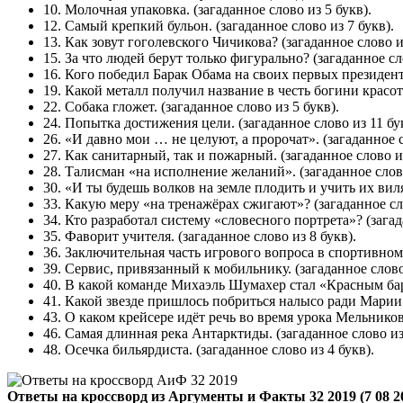
10. Молочная упаковка.
(загаданное слово из 5 букв).
12. Самый крепкий бульон.
(загаданное слово из 7 букв).
13. Как зовут гоголевского Чичикова?
(загаданное слово и
15. За что людей берут только фигурально?
(загаданное сл
16. Кого победил Барак Обама на своих первых президен
19. Какой металл получил название в честь богини красо
22. Собака гложет.
(загаданное слово из 5 букв).
24. Попытка достижения цели.
(загаданное слово из 11 бу
26. «И давно мои … не целуют, а пророчат».
(загаданное с
27. Как санитарный, так и пожарный.
(загаданное слово из
28. Талисман «на исполнение желаний».
(загаданное слово
30. «И ты будешь волков на земле плодить и учить их вил
33. Какую меру «на тренажёрах сжигают»?
(загаданное сл
34. Кто разработал систему «словесного портрета»?
(загад
35. Фаворит учителя.
(загаданное слово из 8 букв).
36. Заключительная часть игрового вопроса в спортивном
39. Сервис, привязанный к мобильнику.
(загаданное слово
40. В какой команде Михаэль Шумахер стал «Красным б
41. Какой звезде пришлось побриться налысо ради Марии
43. О каком крейсере идёт речь во время урока Мельник
46. Самая длинная река Антарктиды.
(загаданное слово из
48. Осечка бильярдиста.
(загаданное слово из 4 букв).
Ответы на кроссворд из Аргументы и Факты 32 2019 (7 08 2