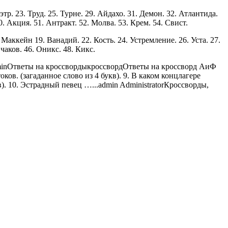
Мэтр. 23. Труд. 25. Турне. 29. Айдахо. 31. Демон. 32. Атлантида.
0. Акция. 51. Антракт. 52. Молва. 53. Крем. 54. Свист.
. Маккейн 19. Ванадий. 22. Кость. 24. Устремление. 26. Уста. 27.
чаков. 46. Оникс. 48. Кикс.
in
Ответы на кроссворды
кроссворд
Ответы на кроссворд АиФ
ков. (загаданное слово из 4 букв). 9. В каком концлагере
. 10. Эстрадный певец …...
admin
Administrator
Кроссворды,