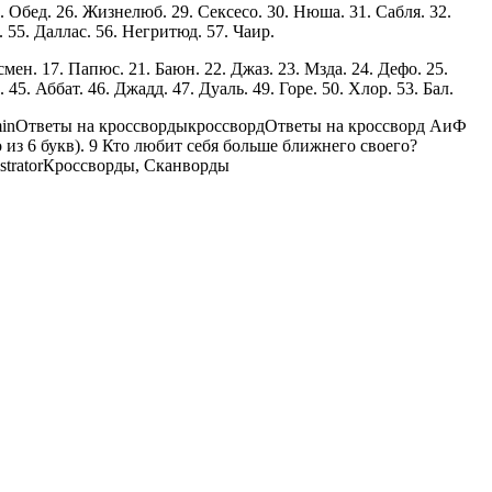
0. Обед. 26. Жизнелюб. 29. Сексесо. 30. Нюша. 31. Сабля. 32.
. 55. Даллас. 56. Heгритюд. 57. Чаир.
смен. 17. Папюс. 21. Баюн. 22. Джаз. 23. Мзда. 24. Дефо. 25.
 45. Аббат. 46. Джадд. 47. Дуаль. 49. Горе. 50. Хлор. 53. Бал.
in
Ответы на кроссворды
кроссворд
Ответы на кроссворд АиФ
о из 6 букв). 9 Кто любит себя больше ближнего своего?
trator
Кроссворды, Сканворды