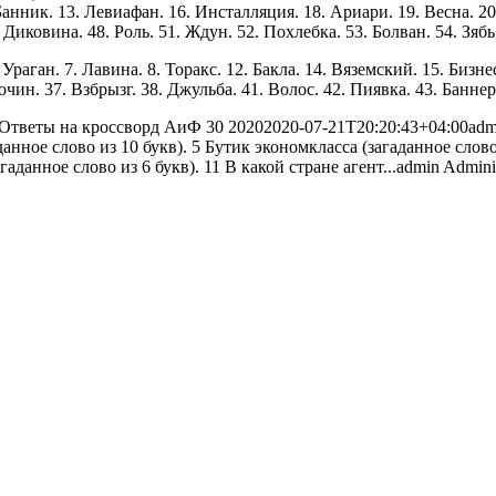
. Банник. 13. Левиафан. 16. Инсталляция. 18. Ариари. 19. Весна. 2
 Диковина. 48. Роль. 51. Ждун. 52. Похлебка. 53. Болван. 54. Зябь
Ураган. 7. Лавина. 8. Торакс. 12. Бакла. 14. Вяземский. 15. Бизне
очин. 37. Взбрызг. 38. Джульба. 41. Волос. 42. Пиявка. 43. Баннер.
Ответы на кроссворд АиФ 30 2020
2020-07-21T20:20:43+04:00
adm
аданное слово из 10 букв). 5 Бутик экономкласса (загаданное слов
гаданное слово из 6 букв). 11 В какой стране агент...
admin
Adminis