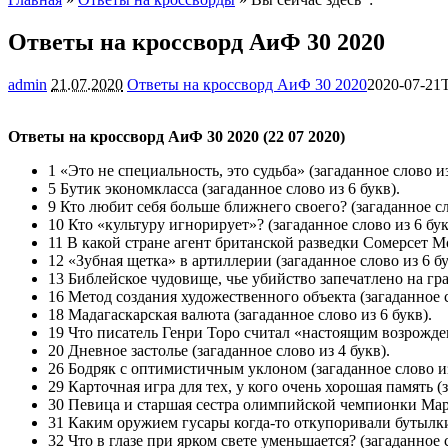
Ответы на кроссворд АиФ 30 2020
admin
21.07.2020
Ответы на кроссворд АиФ 30 2020
2020-07-21
Ответы на кроссворд АиФ 30 2020 (22 07 2020)
1 «Это не специальность, это судьба» (загаданное слово из
5 Бутик экономкласса (загаданное слово из 6 букв).
9 Кто любит себя больше ближнего своего? (загаданное сл
10 Кто «культуру игнорирует»? (загаданное слово из 6 бук
11 В какой стране агент британской разведки Сомерсет Мо
12 «Зубная щетка» в артиллерии (загаданное слово из 6 бу
13 Библейское чудовище, чье убийство запечатлено на гра
16 Метод создания художественного объекта (загаданное с
18 Мадагаскарская валюта (загаданное слово из 6 букв).
19 Что писатель Генри Торо считал «настоящим возрожден
20 Дневное застолье (загаданное слово из 4 букв).
26 Бодряк с оптимистичным уклоном (загаданное слово из
29 Карточная игра для тех, у кого очень хорошая память (з
30 Певица и старшая сестра олимпийской чемпионки Мар
31 Каким оружием гусары когда-то откупоривали бутылки 
32 Что в глазе при ярком свете уменьшается? (загаданное с