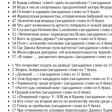
36 Какая собачка «умеет лаять по-китайски»? (загаданное 
39 Игра в числе спортивных предпочтений актера Федора 
40 Огнемет в кармане (загаданное слово из 9 букв).
44 Французская романистка, отправленная бабушкой на пе
47 Экзотическая вещица (загаданное слово из 8 букв).
48 Что дает возможность артисту побывать в чужой шкуре?
51 Скульптура Homunculus Loxodontus (загаданное слово и
52 «Чечевичная цена» первородства Исава (загаданное сло
53 Кого за дурака держат? (загаданное слово из 6 букв).
54 Поле с осенними посевами (загаданное слово из 4 букв
55 Где Джона Кеннеди пуля настигла? (загаданное слово из
56 Философская доктрина «об исключительности черной ра
57 «В парке … расцветает миндаль» (загаданное слово из 
1 Что позволяет подать на развод? (загаданное слово из 11
2 Творец Зазеркалья (загаданное слово из 7 букв).
3 «Дальний …» (загаданное слово из 11 букв).
4 Стезя будущего кандидата наук (загаданное слово из 11 
6 «Терминатор среди ветров» (загаданное слово из 6 букв)
7 «Растет как снежный ком» (загаданное слово из 6 букв).
8 Грудная клетка (загаданное слово из 6 букв).
12 «Пещерный город» V–XIII вв в Крыму (загаданное слов
14 Кто стоит на втором месте по количеству писем среди 
15 Гонец за прибылью (загаданное слово из 9 букв).
17 Чьи сочинения по алхимии переписывал Даниил Хармс?