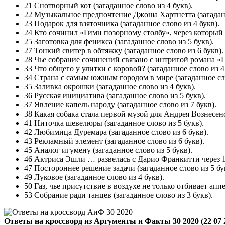
21 Снотворный кот (загаданное слово из 4 букв).
22 Музыкальное предпочтение Джоша Хартнетта (загаданн
23 Подарок для взяточника (загаданное слово из 4 букв).
24 Кто сочинил «Гимн позорному столбу», через который и
25 Заготовка для феникса (загаданное слово из 5 букв).
27 Тонкий свитер в обтяжку (загаданное слово из 6 букв).
28 Чье собрание сочинений связано с интригой романа «П
33 Что общего у улитки с коровой? (загаданное слово из 4
34 Страна с самым южным городом в мире (загаданное сло
35 Заливка окрошки (загаданное слово из 4 букв).
36 Русская инициатива (загаданное слово из 5 букв).
37 Явление капель народу (загаданное слово из 7 букв).
38 Какая собака стала первой музой для Андрея Вознесенс
41 Ниточка шевелюры (загаданное слово из 5 букв).
42 Любимица Дуремара (загаданное слово из 6 букв).
43 Рекламный элемент (загаданное слово из 6 букв).
45 Аналог игумену (загаданное слово из 5 букв).
46 Актриса Эшли … развелась с Дарио Франкитти через 12 
47 Постороннее решение задачи (загаданное слово из 5 бу
49 Луковое (загаданное слово из 4 букв).
50 Газ, чье присутствие в воздухе не только отбивает аппе
53 Собрание ради танцев (загаданное слово из 3 букв).
Ответы на кроссворд из Аргументы и Факты 30 2020 (22 07 