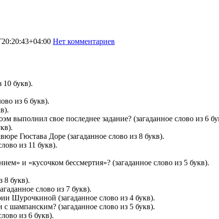
T20:20:43+04:00
Нет комментариев
9235
 10 букв).
ово из 6 букв).
в).
эм выполнил свое последнее задание? (загаданное слово из 6 бу
кв).
вюре Гюстава Доре (загаданное слово из 8 букв).
лово из 11 букв).
ием» и «кусочком бессмертия»? (загаданное слово из 5 букв).
 8 букв).
агаданное слово из 7 букв).
ии Шурочкиной (загаданное слово из 4 букв).
с шампанским? (загаданное слово из 5 букв).
лово из 6 букв).