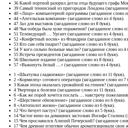
36 Какой портной разорил дотла отца будущего графа Монт
39 Самый теннисный из пригородов Лондона (загаданное 
40 «Лицо» компьютерной программы (загаданное слово из
44 «Ангельская компания» (загаданное слово из 4 букв).
47 Зал для выставок (загаданное слово из 8 букв).
48 Чья победа была хуже поражения? (загаданное слово из
51 Телеведущий … Ургант (загаданное слово из 4 букв).
52 «Конфетный носик» из Фландрии (загаданное слово из 
53 Кто сам себя пиарит? (загаданное слово из 6 букв).
54 У кого сильно больные мысли? (загаданное слово из 4 
55 Встреча президентов (загаданное слово из 6 букв).
56 Школьное издание (загаданное слово из 8 букв).
57 «Выкинуть белый …» (загаданное слово из 4 букв).
1 «Шкатулка сладкоежки» (загаданное слово из 11 букв).
2 «Кормилец» сотового оператора (загаданное слово из 7 
3 Какая эпоха оказалась урожайной на гениев? (загаданное
4 Увертюра к болезни (загаданное слово из 11 букв).
6 «Как же порой хочется послать … навстречу пожеланиям
7 «Шерстяное обновление» (загаданное слово из 6 букв).
8 «Автопилот жизни» (загаданное слово из 6 букв).
12 Что бичует пастух? (загаданное слово из 5 букв).
14 Частое вино на домашних застольях Иосифа Сталина (за
15 Чем прославился Алипий Печерский? (загаданное слово
17 Чем древние египтяне обычно ароматизировали свои жи