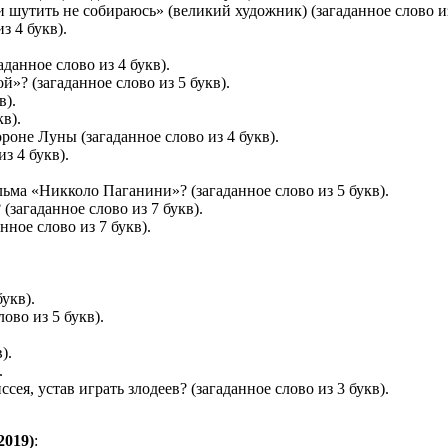
и шутить не собираюсь» (великий художник) (загаданное слово из
з 4 букв).
аданное слово из 4 букв).
»? (загаданное слово из 5 букв).
в).
в).
роне Луны (загаданное слово из 4 букв).
з 4 букв).
ьма «Никколо Паганини»? (загаданное слово из 5 букв).
загаданное слово из 7 букв).
нное слово из 7 букв).
укв).
ово из 5 букв).
).
.
ея, устав играть злодеев? (загаданное слово из 3 букв).
2019)
: