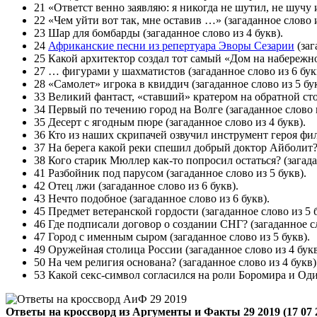
21 «Ответст венно заявляю: я никогда не шутил, не шучу 
22 «Чем уйти вот так, мне оставив …» (загаданное слово и
23 Шар для бомбарды (загаданное слово из 4 букв).
24
Африканские песни из репертуара Эворы Сезарии
(заг
25 Какой архитектор создал тот самый «Дом на набережной
27 … фигурами у шахматистов (загаданное слово из 6 бук
28 «Самолет» игрока в квиддич (загаданное слово из 5 бук
33 Великий фантаст, «ставший» кратером на обратной сто
34 Первый по течению город на Волге (загаданное слово и
35 Десерт с ягодным пюре (загаданное слово из 4 букв).
36 Кто из наших скрипачей озвучил инструмент героя фил
37 На берега какой реки спешил добрый доктор Айболит? (
38 Кого старик Мюллер как-то попросил остаться? (загада
41 Разбойник под парусом (загаданное слово из 5 букв).
42 Отец лжи (загаданное слово из 6 букв).
43 Нечто подобное (загаданное слово из 6 букв).
45 Предмет ветеранской гордости (загаданное слово из 5 б
46 Где подписали договор о создании СНГ? (загаданное сл
47 Город с именным сыром (загаданное слово из 5 букв).
49 Оружейная столица России (загаданное слово из 4 букв
50 На чем религия основана? (загаданное слово из 4 букв)
53 Какой секс-символ согласился на роли Боромира и Одисс
Ответы на кроссворд из Аргументы и Факты 29 2019 (17 07 