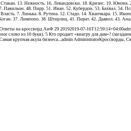
. Стакан. 13. Нежность. 16. Левандовски. 18. Кризис. 19. Юнона. 2
 Павильон. 48. Пирр. 51. Иван. 52. Кубердон. 53. Бахвал. 54. Пси
Власть. 7. Линька. 8. Рутина. 12. Стадо. 14. Хванчкара. 15. Иконо
 Коган. 37. Лимпопо. 38. Штирлиц. 41. Пират. 42. Дьявол. 43. Анало
Ответы на кроссворд АиФ 29 2019
2019-07-16T12:59:14+04:00
adm
ное слово из 10 букв). 5 Кто продает «виагру для дам»? (загадан
 Самая крупная акула бизнеса...
admin
Administrator
Кроссворды, С