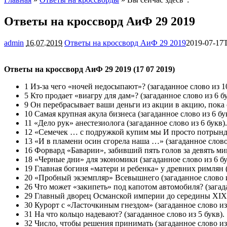
Ответы на кроссворд АиФ 29 2019
admin
16.07.2019
Ответы на кроссворд АиФ 29 2019
2019-07-17
Ответы на кроссворд АиФ 29 2019 (17 07 2019)
1 Из-за чего «ночей недосыпают»? (загаданное слово из 10
5 Кто продает «виагру для дам»? (загаданное слово из 6 бу
9 Он перебрасывает ваши деньги из акции в акцию, пока о
10 Самая крупная акула бизнеса (загаданное слово из 6 бу
11 «Дело рук» анестезиолога (загаданное слово из 6 букв).
12 «Семечек … с подружкой купим мы И просто потрындим 
13 «И в пламени осин сгорела наша …» (загаданное слово 
16 Форвард «Баварии», забивший пять голов за девять мин
18 «Черные дни» для экономики (загаданное слово из 6 бу
19 Главная богиня «матери и ребенка» у древних римлян (
20 «Пробный экземпляр» Всевышнего (загаданное слово и
26 Что может «закипеть» под капотом автомобиля? (загада
29 Главный дворец Османской империи до середины XIX ве
30 Курорт с «Ласточкиным гнездом» (загаданное слово из 
31 На что кольцо надевают? (загаданное слово из 5 букв).
32 Число, чтобы решения принимать (загаданное слово из 