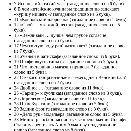
7 Испанский «тихий час» (загаданное слово из 6 букв).
8 В чем китайские кулинары традиционно запекают
«курицу нищего»? (загаданное слово из 5 букв).
11 «Ковбойский набросок» (загаданное слово из 5 букв).
12 «Свой … у каждой песни» (загаданное слово из 5
букв).
15 «Вежливый … лучше, чем грубое согласие»
(загаданное слово из 5 букв).
17 Чем святую воду разбрызгивают? (загаданное слово
из 7 букв).
18 Ученый в батискафе (загаданное слово из 9 букв).
19 Профи вкуснятины (загаданное слово из 5 букв).
21 Что поставщик в магазин привозит? (загаданное
слово из 5 букв).
22 С какого танца начинается ежегодный Венский бал?
(загаданное слово из 7 букв).
24 Двойное … (загаданное слово из 11 букв).
25 «Гарнир» к бубликам (загаданное слово из 3 букв).
26 Лирическое (загаданное слово из 11 букв).
28 Прах Буратино (загаданное слово из 5 букв).
29 Задник фронта (загаданное слово из 3 букв).
30 «Дело рук» модельера (загаданное слово из 5 букв).
33 Министр госбезопасности, чье предложение Иосифу
Сталину арестовать Анну Ахматову поддержки не
нашло (загаданное слово из 8 букв).