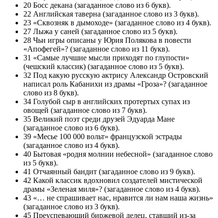
20 Босс декана (загаданное слово из 6 букв).
22 Английская таверна (загаданное слово из 3 букв).
23 «Сквозняк в дымоходе» (загаданное слово из 4 букв).
27 Лыжа у саней (загаданное слово из 5 букв).
28 Чьи игры описаны у Юрия Полякова в повести
«Апофегей»? (загаданное слово из 11 букв).
31 «Самые лучшие мысли приходят по глупости»
(чешский классик) (загаданное слово из 5 букв).
32 Под какую русскую актрису Александр Островский
написал роль Кабанихи из драмы «Гроза»? (загаданное
слово из 8 букв).
34 Голубой сыр в английских протертых супах из
овощей (загаданное слово из 7 букв).
35 Великий поэт среди друзей Эдуарда Мане
(загаданное слово из 6 букв).
39 «Месье 100 000 вольт» французской эстрады
(загаданное слово из 4 букв).
40 Бытовая «родня молнии небесной» (загаданное слово
из 5 букв).
41 Отчаянный бандит (загаданное слово из 9 букв).
42 Какой классик вдохновил создателей мистической
драмы «Зеленая миля»? (загаданное слово из 4 букв).
43 «… не спрашивает нас, нравится ли нам наша жизнь»
(загаданное слово из 3 букв).
45 Преуспевающий биржевой делец, ставший из-за