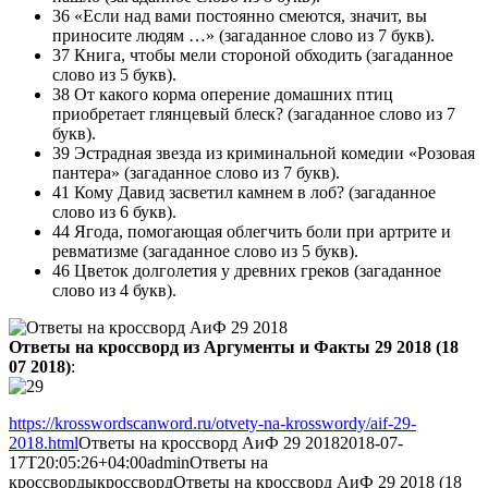
36 «Если над вами постоянно смеются, значит, вы
приносите людям …» (загаданное слово из 7 букв).
37 Книга, чтобы мели стороной обходить (загаданное
слово из 5 букв).
38 От какого корма оперение домашних птиц
приобретает глянцевый блеск? (загаданное слово из 7
букв).
39 Эстрадная звезда из криминальной комедии «Розовая
пантера» (загаданное слово из 7 букв).
41 Кому Давид засветил камнем в лоб? (загаданное
слово из 6 букв).
44 Ягода, помогающая облегчить боли при артрите и
ревматизме (загаданное слово из 5 букв).
46 Цветок долголетия у древних греков (загаданное
слово из 4 букв).
Ответы на кроссворд из Аргументы и Факты 29 2018 (18
07 2018)
:
https://krosswordscanword.ru/otvety-na-krosswordy/aif-29-
2018.html
Ответы на кроссворд АиФ 29 2018
2018-07-
17T20:05:26+04:00
admin
Ответы на
кроссворды
кроссворд
Ответы на кроссворд АиФ 29 2018 (18