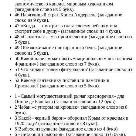
экономического кризиса мировым художником
(загаданное слово из 5 букв).
46 Навязчивый страх Ханса Андерсена (загаданное
слово из 9 букв).
47 «Когда … смотрит в глаза своему ребенку, она
смотрит себе в душу» (загаданное слово из 4 букв).
48 «Сюжетная …» в произведении (загаданное слово из
5 букв).
49 Обезвоживание постиранного белья (загаданное
слово из 5 букв).
50 Какой налет может быть «национальным достоянием
Франции»? (загаданное слово из 7 букв).
51 Что кидают только фигурально? (загаданное слово из
4 букв).
52 Какому сантехнику поставили памятник в
Ярославле? (загаданное слово из 5 букв).
1 «Самый могущественный рычаг красноречия» для
Оноре де Бальзака (загаданное слово из 12 букв).
2 Чабан «с упором на хрюшек» (загаданное слово из 8
букв).
3 Какой «черный барон» оборонял Крым от красных в
1920 году? (загаданное слово из 8 букв).
5 Выброс из вулкана (загаданное слово из 4 букв).
6 «Летающий рыболов» (загаданное слово из 6 букв).