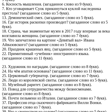
6. Косность мышления. (загаданное слово из 9 букв).
7. Кто уговаривает Суок прикинуться куклой наследника
престола? (загаданное слово из 5 букв).
13. Демонический смех. (загаданное слово из 5 букв).
16. Где историк раскопки производит? (загаданное слово из 5
букв).
18. Страна, чьи зна­менитые музеи в 2017 году впервые за века
возглавила женщина. (загаданное слово из 7 букв).
19. Что запечатлено на картине «Девятый вал» Ивана
Айвазовского? (загаданное слово из 5 букв).
20. Праздник крашеных яиц. (загаданное слово из 5 букв).
22. Примитивный «учебник» иностранного языка.
(загаданное слово из 11 букв).
23. Художник по наградам. (загаданное слово из 8 букв).
24. На чём апатия основана? (загаданное слово из 11 букв).
25. Церковный губернатор. (загаданное слово из 7 букв).
26. Люди из королевской свиты. (загаданное слово из 5 букв).
31. Музейный раритет. (загаданное слово из 8 букв).
33. Повод для сотрудничества между бизнесменами.
(загаданное слово из 8 букв).
36. Почти пельмени из Италии. (загаданное слово из 7 букв).
37. Профессия отца сказочного фабриканта Вилли Вонки.
(загаданное слово из 7 букв).
39. Что у свиристеля на голове? (загаданное слово из 5 букв).