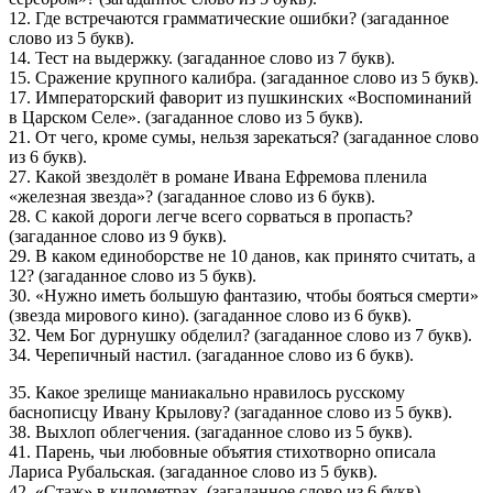
12. Где встречаются грамматические ошибки? (загаданное
слово из 5 букв).
14. Тест на выдержку. (загаданное слово из 7 букв).
15. Сражение крупного калибра. (загаданное слово из 5 букв).
17. Импе­раторский фаворит из пушкинских «Воспоминаний
в Царском Селе». (загаданное слово из 5 букв).
21. От чего, кроме сумы, нельзя зарекаться? (загаданное слово
из 6 букв).
27. Какой звездолёт в романе Ивана Ефремова пленила
«железная звезда»? (загаданное слово из 6 букв).
28. С какой дороги легче всего сорваться в пропасть?
(загаданное слово из 9 букв).
29. В каком единоборстве не 10 данов, как принято считать, а
12? (загаданное слово из 5 букв).
30. «Нужно иметь большую фантазию, чтобы бояться смерти»
(звезда мирового кино). (загаданное слово из 6 букв).
32. Чем Бог дурнушку обделил? (загаданное слово из 7 букв).
34. Черепичный настил. (загаданное слово из 6 букв).
35. Какое зрелище маниакально нравилось русскому
баснописцу Ивану Крылову? (загаданное слово из 5 букв).
38. Выхлоп об­легчения. (загаданное слово из 5 букв).
41. Парень, чьи любовные объятия стихотворно описала
Лариса Рубальская. (загаданное слово из 5 букв).
42. «Стаж» в километрах. (загаданное слово из 6 букв).