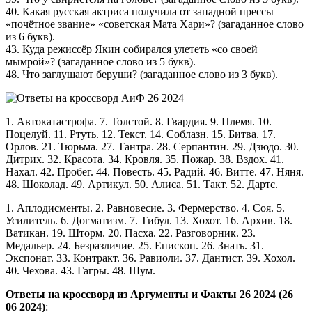
40. Какая русская актриса получила от западной прессы
«почётное звание» «советская Мата Хари»? (загаданное слово
из 6 букв).
43. Куда режиссёр Якин собирался улететь «со своей
мымрой»? (загаданное слово из 5 букв).
48. Что заглушают беруши? (загаданное слово из 3 букв).
1. Автокатастрофа. 7. Толстой. 8. Гвардия. 9. Племя. 10.
Поцелуй. 11. Ртуть. 12. Текст. 14. Соблазн. 15. Битва. 17.
Орлов. 21. Тюрьма. 27. Тантра. 28. Серпантин. 29. Дзюдо. 30.
Дитрих. 32. Красота. 34. Кровля. 35. Пожар. 38. Вздох. 41.
Нахал. 42. Пробег. 44. Повесть. 45. Радий. 46. Витте. 47. Няня.
48. Шоколад. 49. Артикул. 50. Алиса. 51. Такт. 52. Дартс.
1. Аплодисменты. 2. Равновесие. 3. Фермерство. 4. Соя. 5.
Усилитель. 6. Догматизм. 7. Тибул. 13. Хохот. 16. Архив. 18.
Ватикан. 19. Шторм. 20. Пасха. 22. Разговорник. 23.
Медальер. 24. Безразличие. 25. Епископ. 26. Знать. 31.
Экспонат. 33. Контракт. 36. Равиоли. 37. Дантист. 39. Хохол.
40. Чехова. 43. Гагры. 48. Шум.
Ответы на кроссворд из Аргументы и Факты 26 2024 (26
06 2024)
: