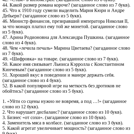
44. Какой размер романа короче? (загаданное слово из 7 букв).
45. Что к 1910 году сумели выделить Мария Кюри и Андре
Дебьерн? (загаданное слово из 5 букв).
46. Министр финансов, презиравший императора Николая II,
за что монарх платил ему той же монетой. (загаданное слово
из 5 букв).
47. Арина Родионовна для Александра Пушкина. (загаданное
слово из 4 букв).
48. Чем «лечила печаль» Марина Цветаева? (загаданное слово
из 7 букв).
49. «Шифровка» на товаре. (загаданное слово из 7 букв).
50. Какое имя связывает Льюиса Кэрролла с Константином
Кинчевым? (загаданное слово из 5 букв).
51. Хороший вкус в поведении и манере держать себя.
(загаданное слово из 4 букв).
52. В какой популярной игре на меткость без дротиков не
обойтись? (загаданное слово из 5 букв).
1. «Уйти со сцены нужно не вовремя, а под …!» (загаданное
слово из 12 букв).
2. Что нарушает дисбаланс? (загаданное слово из 10 букв).
3. Бизнес «от сохи». (загаданное слово из 10 букв).
4. Заменитель мяса в колбасе. (загаданное слово из 3 букв).
5. Какой агрегат увеличивает мощность? (загаданное слово из
9 букв).