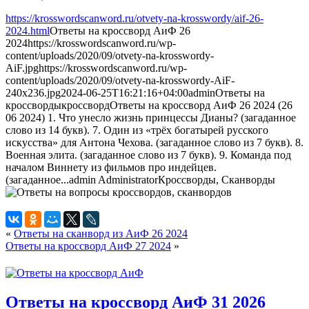
https://krosswordscanword.ru/otvety-na-krosswordy/aif-26-
2024.html
Ответы на кроссворд АиФ 26
2024
https://krosswordscanword.ru/wp-
content/uploads/2020/09/otvety-na-krosswordy-
AiF.jpg
https://krosswordscanword.ru/wp-
content/uploads/2020/09/otvety-na-krosswordy-AiF-
240x236.jpg
2024-06-25T16:21:16+04:00
admin
Ответы на
кроссворды
кроссворд
Ответы на кроссворд АиФ 26 2024 (26
06 2024) 1. Что унесло жизнь принцессы Дианы? (загаданное
слово из 14 букв). 7. Один из «трёх богатырей русского
искусства» для Антона Чехова. (загаданное слово из 7 букв). 8.
Военная элита. (загаданное слово из 7 букв). 9. Команда под
началом Виннету из фильмов про индейцев.
(загаданное...
admin
Administrator
Кроссворды, Сканворды
«
Ответы на сканворд из АиФ 26 2024
Ответы на кроссворд АиФ 27 2024
»
Ответы на кроссворд АиФ 31 2026