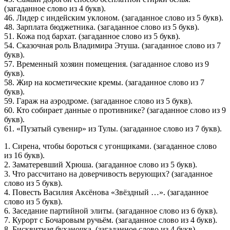
(загаданное слово из 4 букв).
46. Лидер с индейским уклоном. (загаданное слово из 5 букв).
48. Зарплата бюджетника. (загаданное слово из 5 букв).
51. Кожа под бархат. (загаданное слово из 5 букв).
54. Сказочная роль Владимира Этуша. (загаданное слово из 7
букв).
57. Временный хозяин помещения. (загаданное слово из 9
букв).
58. Жир на косметические кремы. (загаданное слово из 7
букв).
59. Гараж на аэродроме. (загаданное слово из 5 букв).
60. Кто собирает данные о противнике? (загаданное слово из 9
букв).
61. «Пузатый сувенир» из Тулы. (загаданное слово из 7 букв).
1. Сирена, чтобы бороться с угонщиками. (загаданное слово
из 16 букв).
2. Заматеревший Хрюша. (загаданное слово из 5 букв).
3. Что рассчитано на доверчивость верующих? (загаданное
слово из 5 букв).
4. Повесть Василия Аксёнова «Звёздный …». (загаданное
слово из 5 букв).
6. Заседание партийной элиты. (загаданное слово из 6 букв).
7. Курорт с Бочаровым ручьём. (загаданное слово из 4 букв).
8. Бисквитная буханочка. (загаданное слово из 4 букв).