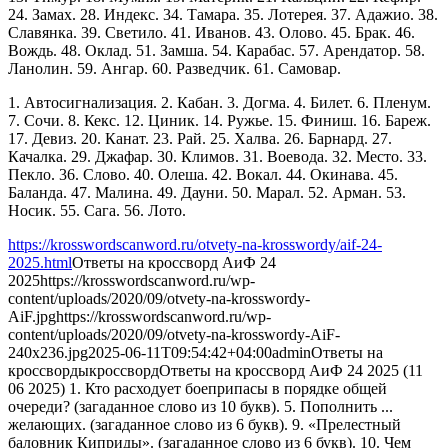
24. Замах. 28. Индекс. 34. Тамара. 35. Лотерея. 37. Адажио. 38.
Славянка. 39. Светило. 41. Иванов. 43. Олово. 45. Брак. 46.
Вождь. 48. Оклад. 51. Замша. 54. Карабас. 57. Арендатор. 58.
Ланолин. 59. Ангар. 60. Разведчик. 61. Самовар.
1. Автосигнализация. 2. Кабан. 3. Догма. 4. Билет. 6. Пленум.
7. Сочи. 8. Кекс. 12. Циник. 14. Ружье. 15. Финиш. 16. Бареж.
17. Девиз. 20. Канат. 23. Рай. 25. Халва. 26. Барнард. 27.
Качалка. 29. Джафар. 30. Климов. 31. Воевода. 32. Место. 33.
Пекло. 36. Слово. 40. Олеша. 42. Вокал. 44. Окинава. 45.
Баланда. 47. Малина. 49. Дауни. 50. Марал. 52. Арман. 53.
Носик. 55. Сага. 56. Лото.
https://krosswordscanword.ru/otvety-na-krosswordy/aif-24-
2025.html
Ответы на кроссворд АиФ 24
2025
https://krosswordscanword.ru/wp-
content/uploads/2020/09/otvety-na-krosswordy-
AiF.jpg
https://krosswordscanword.ru/wp-
content/uploads/2020/09/otvety-na-krosswordy-AiF-
240x236.jpg
2025-06-11T09:54:42+04:00
admin
Ответы на
кроссворды
кроссворд
Ответы на кроссворд АиФ 24 2025 (11
06 2025) 1. Кто расходует боеприпасы в порядке общей
очереди? (загаданное слово из 10 букв). 5. Пополнить ...
желающих. (загаданное слово из 6 букв). 9. «Прелестный
баловник Киприды». (загаданное слово из 6 букв). 10. Чем