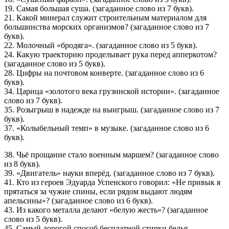
19. Самая большая суша. (загаданное слово из 7 букв).
21. Какой минерал служит строительным материалом для
большинства морских организмов? (загаданное слово из 7
букв).
22. Молочный «бродяга». (загаданное слово из 5 букв).
24. Какую траекторию проделывает рука перед апперкотом?
(загаданное слово из 5 букв).
28. Цифры на почтовом конверте. (загаданное слово из 6
букв).
34. Царица «золотого века грузинской истории». (загаданное
слово из 7 букв).
35. Розыгрыш в надежде на выигрыш. (загаданное слово из 7
букв).
37. «Колыбельный темп» в музыке. (загаданное слово из 6
букв).
38. Чьё прощание стало военным маршем? (загаданное слово
из 8 букв).
39. «Двигатель» науки вперёд. (загаданное слово из 7 букв).
41. Кто из героев Эдуарда Успенского говорил: «Не привык я
прятаться за чужие спины, если рядом выдают людям
апельсины»? (загаданное слово из 6 букв).
43. Из какого металла делают «белую жесть»? (загаданное
слово из 5 букв).
45. Самый дорогой способ бесплатной стирки белья.