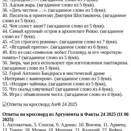
33. Адская жара. (загаданное слово из 5 букв).
36. «Дать честное …». (загаданное слово из 5 букв).
40. Писатель в приятелях Дмитрия Шостаковича. (загаданное
слово из 5 букв).
42. Чем солист занят? (загаданное слово из 5 букв).
44. Самый крупный остров в архипелаге Рюкю. (загаданное
слово из 7 букв).
45. «Суп строгого режима». (загаданное слово из 7 букв).
47. «Ягодный притон». (загаданное слово из 6 букв).
49. Кто из секс-символов любит Голливуд за его «короткую
память»? (загаданное слово из 5 букв).
50. Зверь, чьи рога используют при изготовлении пантокрина.
(загаданное слово из 5 букв).
52. Герой Антонио Бандераса в мистической драме
«Интервью с вампиром». (загаданное слово из 5 букв).
53. «Ноздря» чайника. (загаданное слово из 5 букв).
55. Что скальд озвучивал? (загаданное слово из 4 букв).
56. Игра с объявлением чисел. (загаданное слово из 4 букв).
Ответы на кроссворд из Аргументы и Факты 24 2025 (11 06
2025)
:
1. Автоматчик. 5. Список. 9. Адонис. 10. Венчик. 11. Армеец.
13. Тимур. 18. Мумия. 19. Материк. 21. Кальций. 22. Кефир.