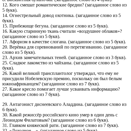
12. Кого смешат романтические бредни? (загаданное слово из
5 букв).
14. Огнестрельный довод охотника. (загаданное слово из 5
букв).
15. Прибежище бегуна. (загаданное слово из 5 букв).
16. Какую старинную ткань считали «воздушнее облаков»?
(загаданное слово из 5 букв).
17. Афоризм в качестве слогана. (загаданное слово из 5 букв).
20. Верёвка для соревнований по перетягиванию. (загаданное
слово из 5 букв).
23. Архив замечательных теней. (загаданное слово из 3 букв).
25. Сладкое лакомство из чайханы. (загаданное слово из 5
букв).
26. Какой великий трансплантолог утверждал, что ему не
присудили Нобелевскую премию, поскольку он был белым
южноафриканцем? (загаданное слово из 7 букв).
27. Какое кресло помогает лучше усваивать информацию?
(загаданное слово из 7 букв).
29. Антагонист диснеевского Аладдина. (загаданное слово из
6 букв).
30. Какой режиссёр российского кино умер в один день с
Леонидом Филатовым? (загаданное слово из 6 букв).
31. Главком княжеской рати. (загаданное слово из 7 букв).
32. «Доходное…». (загаданное слово из 5 букв).