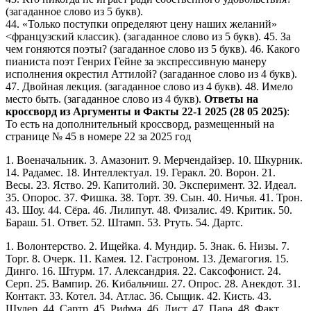
(загаданное слово из 5 букв).
44. «Только поступки определяют цену наших желаний»
<французский классик). (загаданное слово из 5 букв). 45. За
чем гоняются поэты? (загаданное слово из 5 букв). 46. Какого
пианиста поэт Генрих Гейне за экспрессивную манеру
исполнения окрестил Аттилой? (загаданное слово из 4 букв).
47. Двойная лекция. (загаданное слово из 4 букв). 48. Имело
место быть. (загаданное слово из 4 букв).
Ответы на
кроссворд из Аргументы и Факты 22-1 2025 (28 05 2025)
:
То есть на дополнительный кроссворд, размещенный на
странице № 45 в номере 22 за 2025 год
1. Военачальник. 3. Амазонит. 9. Мерчендайзер. 10. Шкурник.
14. Радамес. 18. Интеллектуал. 19. Геракл. 20. Ворон. 21.
Весы. 23. Яство. 29. Капитолий. 30. Эксперимент. 32. Идеал.
35. Опорос. 37. Фишка. 38. Торт. 39. Сын. 40. Ничья. 41. Трон.
43. Шоу. 44. Сёра. 46. Лилипут. 48. Физалис. 49. Критик. 50.
Бараш. 51. Ответ. 52. Штамп. 53. Ртуть. 54. Дартс.
1. Волонтерство. 2. Ищейка. 4. Мундир. 5. Знак. 6. Низы. 7.
Торг. 8. Очерк. 11. Камея. 12. Гастроном. 13. Демагогия. 15.
Динго. 16. Штурм. 17. Александрия. 22. Саксофонист. 24.
Серп. 25. Вампир. 26. Кибальчиш. 27. Опрос. 28. Анекдот. 31.
Контакт. 33. Котел. 34. Атлас. 36. Сыщик. 42. Кисть. 43.
Шулер. 44. Сартр. 45. Рифма. 46. Лист. 47. Пара. 48. Факт.