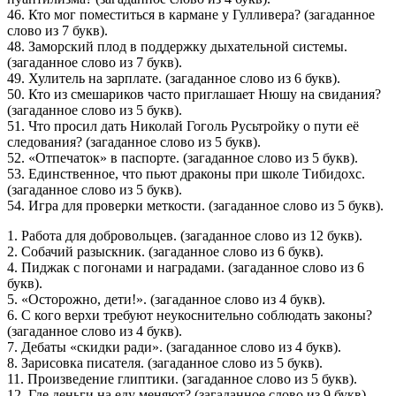
46. Кто мог поместиться в кармане у Гулливера? (загаданное
слово из 7 букв).
48. Заморский плод в поддержку дыхательной системы.
(загаданное слово из 7 букв).
49. Хулитель на зарплате. (загаданное слово из 6 букв).
50. Кто из смешариков часто приглашает Нюшу на свидания?
(загаданное слово из 5 букв).
51. Что просил дать Николай Гоголь Русьтройку о пути её
следования? (загаданное слово из 5 букв).
52. «Отпечаток» в паспорте. (загаданное слово из 5 букв).
53. Единственное, что пьют драконы при школе Тибидохс.
(загаданное слово из 5 букв).
54. Игра для проверки меткости. (загаданное слово из 5 букв).
1. Работа для добровольцев. (загаданное слово из 12 букв).
2. Собачий разыскник. (загаданное слово из 6 букв).
4. Пиджак с погонами и наградами. (загаданное слово из 6
букв).
5. «Осторожно, дети!». (загаданное слово из 4 букв).
6. С кого верхи требуют неукоснительно соблюдать законы?
(загаданное слово из 4 букв).
7. Дебаты «скидки ради». (загаданное слово из 4 букв).
8. Зарисовка писателя. (загаданное слово из 5 букв).
11. Произведение глиптики. (загаданное слово из 5 букв).
12. Где деньги на еду меняют? (загаданное слово из 9 букв).