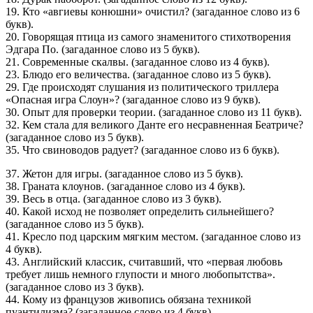
19. Кто «авгиевы конюшни» очистил? (загаданное слово из 6
букв).
20. Говорящая птица из самого знаменитого стихотворения
Эдгара По. (загаданное слово из 5 букв).
21. Современные скалвы. (загаданное слово из 4 букв).
23. Блюдо его величества. (загаданное слово из 5 букв).
29. Где происходят слушания из политического триллера
«Опасная игра Слоун»? (загаданное слово из 9 букв).
30. Опыт для проверки теории. (загаданное слово из 11 букв).
32. Кем стала для великого Данте его несравненная Беатриче?
(загаданное слово из 5 букв).
35. Что свиноводов радует? (загаданное слово из 6 букв).
37. Жетон для игры. (загаданное слово из 5 букв).
38. Граната клоунов. (загаданное слово из 4 букв).
39. Весь в отца. (загаданное слово из 3 букв).
40. Какой исход не позволяет определить сильнейшего?
(загаданное слово из 5 букв).
41. Кресло под царским мягким местом. (загаданное слово из
4 букв).
43. Английский классик, считавший, что «первая любовь
требует лишь немного глупости и много любопытства».
(загаданное слово из 3 букв).
44. Кому из французов живопись обязана техникой
пуантилизма? (загаданное слово из 4 букв).