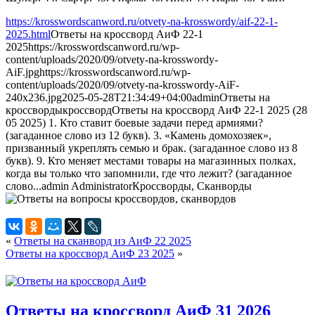
https://krosswordscanword.ru/otvety-na-krosswordy/aif-22-1-
2025.html
Ответы на кроссворд АиФ 22-1
2025
https://krosswordscanword.ru/wp-
content/uploads/2020/09/otvety-na-krosswordy-
AiF.jpg
https://krosswordscanword.ru/wp-
content/uploads/2020/09/otvety-na-krosswordy-AiF-
240x236.jpg
2025-05-28T21:34:49+04:00
admin
Ответы на
кроссворды
кроссворд
Ответы на кроссворд АиФ 22-1 2025 (28
05 2025) 1. Кто ставит боевые задачи перед армиями?
(загаданное слово из 12 букв). 3. «Камень домохозяек»,
призванный укреплять семью и брак. (загаданное слово из 8
букв). 9. Кто меняет местами товары на магазинных полках,
когда вы только что запомнили, где что лежит? (загаданное
слово...
admin
Administrator
Кроссворды, Сканворды
«
Ответы на сканворд из АиФ 22 2025
Ответы на кроссворд АиФ 23 2025
»
Ответы на кроссворд АиФ 31 2026