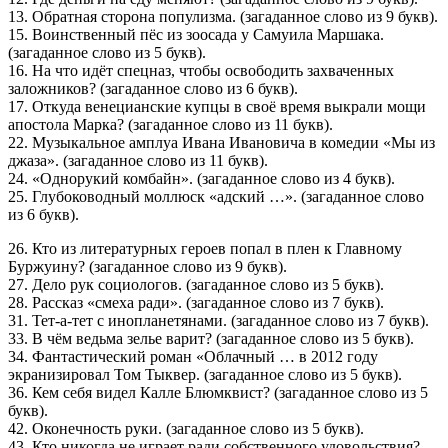
13. Обратная сторона популизма. (загаданное слово из 9 букв).
15. Воинственный пёс из зоосада у Самуила Маршака.
(загаданное слово из 5 букв).
16. На что идёт спецназ, чтобы освободить захваченных
заложников? (загаданное слово из 6 букв).
17. Откуда венецианские купцы в своё время выкрали мощи
апостола Марка? (загаданное слово из 11 букв).
22. Музыкальное амплуа Ивана Ивановича в комедии «Мы из
джаза». (загаданное слово из 11 букв).
24. «Однорукий комбайн». (загаданное слово из 4 букв).
25. Глубоководный моллюск «адский …». (загаданное слово
из 6 букв).
26. Кто из литературных героев попал в плен к Главному
Буржуину? (загаданное слово из 9 букв).
27. Дело рук социологов. (загаданное слово из 5 букв).
28. Рассказ «смеха ради». (загаданное слово из 7 букв).
31. Тет-а-тет с инопланетянами. (загаданное слово из 7 букв).
33. В чём ведьма зелье варит? (загаданное слово из 5 букв).
34. Фантастический роман «Облачный … в 2012 году
экранизировал Том Тыквер. (загаданное слово из 5 букв).
36. Кем себя видел Калле Блюмквист? (загаданное слово из 5
букв).
42. Оконечность руки. (загаданное слово из 5 букв).
43. Кто никогда не играет ради собственного удовольствия?