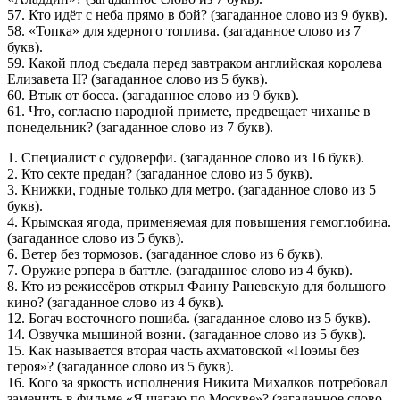
57. Кто идёт с неба прямо в бой? (загаданное слово из 9 букв).
58. «Топка» для ядерного топлива. (загаданное слово из 7
букв).
59. Какой плод съедала перед завтраком английская королева
Елизавета II? (загаданное слово из 5 букв).
60. Втык от босса. (загаданное слово из 9 букв).
61. Что, согласно народной примете, предвещает чиханье в
понедельник? (загаданное слово из 7 букв).
1. Специалист с судоверфи. (загаданное слово из 16 букв).
2. Кто секте предан? (загаданное слово из 5 букв).
3. Книжки, годные только для метро. (загаданное слово из 5
букв).
4. Крымская ягода, применяемая для повышения гемоглобина.
(загаданное слово из 5 букв).
6. Ветер без тормозов. (загаданное слово из 6 букв).
7. Оружие рэпера в баттле. (загаданное слово из 4 букв).
8. Кто из режиссёров открыл Фаину Раневскую для большого
кино? (загаданное слово из 4 букв).
12. Богач восточного пошиба. (загаданное слово из 5 букв).
14. Озвучка мышиной возни. (загаданное слово из 5 букв).
15. Как называется вторая часть ахматовской «Поэмы без
героя»? (загаданное слово из 5 букв).
16. Кого за яркость исполнения Никита Михалков потребовал
заменить в фильме «Я шагаю по Москве»? (загаданное слово