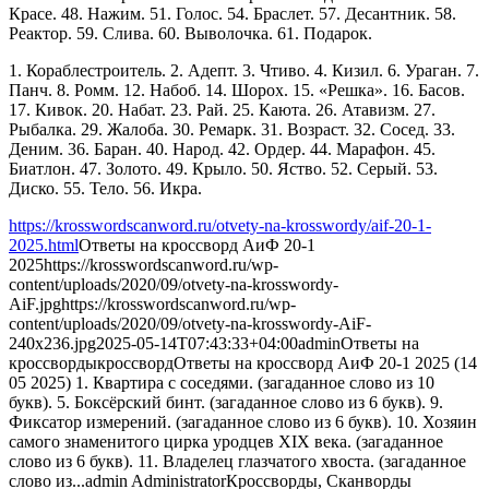
Красе. 48. Нажим. 51. Голос. 54. Браслет. 57. Десантник. 58.
Реактор. 59. Слива. 60. Выволочка. 61. Подарок.
1. Кораблестроитель. 2. Адепт. 3. Чтиво. 4. Кизил. 6. Ураган. 7.
Панч. 8. Ромм. 12. Набоб. 14. Шорох. 15. «Решка». 16. Басов.
17. Кивок. 20. Набат. 23. Рай. 25. Каюта. 26. Атавизм. 27.
Рыбалка. 29. Жалоба. 30. Ремарк. 31. Возраст. 32. Сосед. 33.
Деним. 36. Баран. 40. Народ. 42. Ордер. 44. Марафон. 45.
Биатлон. 47. Золото. 49. Крыло. 50. Яство. 52. Серый. 53.
Диско. 55. Тело. 56. Икра.
https://krosswordscanword.ru/otvety-na-krosswordy/aif-20-1-
2025.html
Ответы на кроссворд АиФ 20-1
2025
https://krosswordscanword.ru/wp-
content/uploads/2020/09/otvety-na-krosswordy-
AiF.jpg
https://krosswordscanword.ru/wp-
content/uploads/2020/09/otvety-na-krosswordy-AiF-
240x236.jpg
2025-05-14T07:43:33+04:00
admin
Ответы на
кроссворды
кроссворд
Ответы на кроссворд АиФ 20-1 2025 (14
05 2025) 1. Квартира с соседями. (загаданное слово из 10
букв). 5. Боксёрский бинт. (загаданное слово из 6 букв). 9.
Фиксатор измерений. (загаданное слово из 6 букв). 10. Хозяин
самого знаменитого цирка уродцев XIX века. (загаданное
слово из 6 букв). 11. Владелец глазчатого хвоста. (загаданное
слово из...
admin
Administrator
Кроссворды, Сканворды