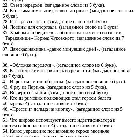
22. Съезд иерархов. (загаданное слово из 5 букв).
24. Кто атаманом станет, если вытерпит? (загаданное слово из
5 букв).
28. Раб чрева своего. (загаданное слово из 6 букв).
34. Лосины для спортзала. (загаданное слово из 6 букв).
35. Храбрый победитель злобного шантажиста из сказки
«Тараканище» Корнея Чуковского. (загаданное слово из 7
букв).
37. Дамская накидка «давно минувших дней». (загаданное
слово из 6 букв).
38. «Обложка передачи». (загаданное слово из 6 букв).
39. Классический отравитель из ревности. (загаданное слово
из 7 букв).
41. Игрок на линии обороны. (загаданное слово из 6 букв).
43. Фрау из Парижа. (загаданное слово из 5 букв).
45. Выверт сознания. (загаданное слово из 4 букв).
46. Кто из римских полководцев стал героем балета
«Спартак»? (загаданное слово из 5 букв).
48. «Прессинг пальца на кнопку». (загаданное слово из 5
букв).
51. Что широко используют вместо идентификатора в
системах безопасности? (загаданное слово из 5 букв).
54. Какое украшение познакомило героев мюзикла
«Аладдин»? (загаданное слово из 7 букв).