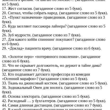
из 5 букв).
17. Жест согласия. (загаданное слово из 5 букв).
20. Сигнал, чтобы собрать народ. (загаданное слово из 5 букв).
23. «Пункт назначения» праведников. (загаданное слово из 3
букв).
25. Куда заселяют пассажира лайнера? (загаданное слово из 5
букв).
26. Зуб мудрости. (загаданное слово из 7 букв).
27. Для какого хобби спиннинг покупают? (загаданное слово
из 6 букв).
29. «Доклад» пациента врачу. (загаданное слово из 6 букв).
30. «Золотое перо» «потерянного поколения». (загаданное
слово из 6 букв).
31. Что не скрывает долгожитель, но держит в тайне дама?
(загаданное слово из 7 букв).
32. Кто подпаивает датского профессора из комедии
«Осенний марафон»? (загаданное слово из 5 букв).
33. Ткань на джинсовый костюм. (загаданное слово из 5 букв).
36. Зодиакальный Овен для зоолога. (загаданное слово из 5
букв).
40. Основа электората. (загаданное слово из 5 букв).
42. Расходный … у бухгалтеров. (загаданное слово из 5 букв).
44. Самая длинная дистанция. (загаданное слово из 7 букв).
45. В какой спортивной дисциплине за промахи назначают