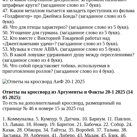
штрафные круги? (загаданное слово из 7 букв).
47. Каким металлом пытается завладеть преступник из фильма
«Голдфингер» про Джеймса Бонда? (загаданное слово из 6
букв).
49. Что для птицы характерно? (загаданное слово из 5 букв).
50. Угощение для гурмана. (загаданное слово из 5 букв).
52. Кто вместе с Викторией Токаревой работал над
«Джентльменами удачи»? (загаданное слово из 5 букв).
53. Музыка в стиле АВВА. (загаданное слово из 5 букв).
55. В какой ловушке удерживают душу между переселениями?
(загаданное слово из 4 букв).
56. Что собой представляет тобико, используемая в
приготовлении роллов? (загаданное слово из 4 букв).
Ответы на кроссворд из Аргументы и Факты 20-1 2025 (14
05 2025)
:
То есть на дополнительный кроссворд, размещенный на
странице № 46 в номере 15 за 2025 год
1. Коммуналка. 5. Кумпур. 9. Датчик. 10. Барнум. 11. Павлин.
13. Лаваш. 18. Номер. 19. Баритон. 21. Бабочка. 22. Собор. 24.
Казак. 28. Обжора. 34. Тайтсы. 35. Воробей. 37. Тальма. 38.
Заставка. 39. Арбенин. 41. Либеро. 43. Мадам. 45. Бзик. 46.