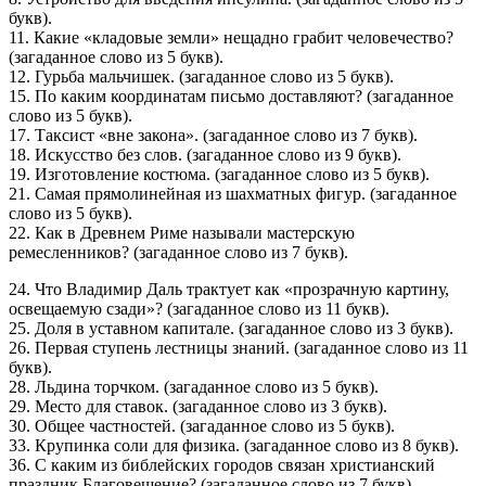
букв).
11. Какие «кладовые земли» нещадно грабит человечество?
(загаданное слово из 5 букв).
12. Гурьба мальчишек. (загаданное слово из 5 букв).
15. По каким координатам письмо доставляют? (загаданное
слово из 5 букв).
17. Таксист «вне закона». (загаданное слово из 7 букв).
18. Искусство без слов. (загаданное слово из 9 букв).
19. Изготовление костюма. (загаданное слово из 5 букв).
21. Самая прямолинейная из шахматных фигур. (загаданное
слово из 5 букв).
22. Как в Древнем Риме называли мастерскую
ремесленников? (загаданное слово из 7 букв).
24. Что Владимир Даль трактует как «прозрачную картину,
освещаемую сзади»? (загаданное слово из 11 букв).
25. Доля в уставном капитале. (загаданное слово из 3 букв).
26. Первая ступень лестницы знаний. (загаданное слово из 11
букв).
28. Льдина торчком. (загаданное слово из 5 букв).
29. Место для ставок. (загаданное слово из 3 букв).
30. Общее частностей. (загаданное слово из 5 букв).
33. Крупинка соли для физика. (загаданное слово из 8 букв).
36. С каким из библейских городов связан христианский
праздник Благовещение? (загаданное слово из 7 букв).