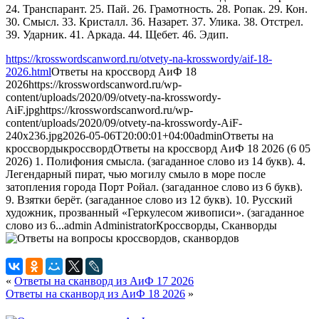
24. Транспарант. 25. Пай. 26. Грамотность. 28. Ропак. 29. Кон.
30. Смысл. 33. Кристалл. 36. Назарет. 37. Улика. 38. Отстрел.
39. Ударник. 41. Аркада. 44. Щебет. 46. Эдип.
https://krosswordscanword.ru/otvety-na-krosswordy/aif-18-
2026.html
Ответы на кроссворд АиФ 18
2026
https://krosswordscanword.ru/wp-
content/uploads/2020/09/otvety-na-krosswordy-
AiF.jpg
https://krosswordscanword.ru/wp-
content/uploads/2020/09/otvety-na-krosswordy-AiF-
240x236.jpg
2026-05-06T20:00:01+04:00
admin
Ответы на
кроссворды
кроссворд
Ответы на кроссворд АиФ 18 2026 (6 05
2026) 1. Полифония смысла. (загаданное слово из 14 букв). 4.
Легендарный пират, чью могилу смыло в море после
затопления города Порт Ройал. (загаданное слово из 6 букв).
9. Взятки берёт. (загаданное слово из 12 букв). 10. Русский
художник, прозванный «Геркулесом живописи». (загаданное
слово из 6...
admin
Administrator
Кроссворды, Сканворды
«
Ответы на сканворд из АиФ 17 2026
Ответы на сканворд из АиФ 18 2026
»