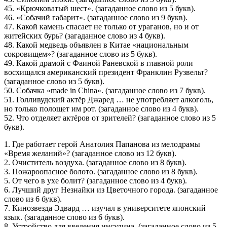
45. «Крючковатый шест». (загаданное слово из 5 букв).
46. «Собачий габарит». (загаданное слово из 9 букв).
47. Какой камень спасает не только от ураганов, но и от
житейских бурь? (загаданное слово из 4 букв).
48. Какой медведь объявлен в Китае «национальным
сокровищем»? (загаданное слово из 5 букв).
49. Какой драмой с Фаиной Раневской в главной роли
восхищался американский президент Франклин Рузвельт?
(загаданное слово из 5 букв).
50. Собачка «made in China». (загаданное слово из 7 букв).
51. Голливудский актёр Джаред … не употребляет алкоголь,
но только полощет им рот. (загаданное слово из 4 букв).
52. Что отделяет актёров от зрителей? (загаданное слово из 5
букв).
1. Где работает герой Анатолия Папанова из мелодрамы
«Время желаний»? (загаданное слово из 12 букв).
2. Очиститель воздуха. (загаданное слово из 8 букв).
3. Пожароопасное болото. (загаданное слово из 8 букв).
5. От чего в ухе болит? (загаданное слово из 4 букв).
6. Лучший друг Незнайки из Цветочного города. (загаданное
слово из 6 букв).
7. Кинозвезда Эдвард … изучал в университете японский
язык. (загаданное слово из 6 букв).
8. Устройство для введения инсулина. (загаданное слово из 5