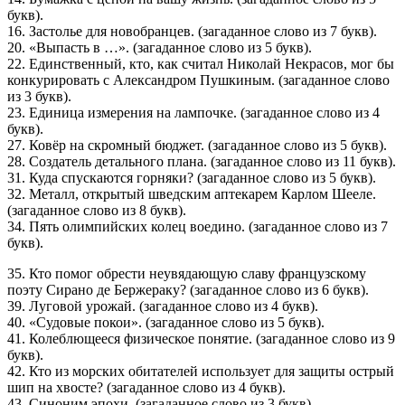
букв).
16. Застолье для новобранцев. (загаданное слово из 7 букв).
20. «Выпасть в …». (загаданное слово из 5 букв).
22. Единственный, кто, как считал Николай Некрасов, мог бы
конкурировать с Александром Пушкиным. (загаданное слово
из 3 букв).
23. Единица измерения на лампочке. (загаданное слово из 4
букв).
27. Ковёр на скромный бюджет. (загаданное слово из 5 букв).
28. Создатель детального плана. (загаданное слово из 11 букв).
31. Куда спускаются горняки? (загаданное слово из 5 букв).
32. Металл, открытый шведским аптекарем Карлом Шееле.
(загаданное слово из 8 букв).
34. Пять олимпийских колец воедино. (загаданное слово из 7
букв).
35. Кто помог обрести неувядающую славу французскому
поэту Сирано де Бержераку? (загаданное слово из 6 букв).
39. Луговой урожай. (загаданное слово из 4 букв).
40. «Судовые покои». (загаданное слово из 5 букв).
41. Колеблющееся физическое понятие. (загаданное слово из 9
букв).
42. Кто из морских обитателей использует для защиты острый
шип на хвосте? (загаданное слово из 4 букв).
43. Синоним эпохи. (загаданное слово из 3 букв).