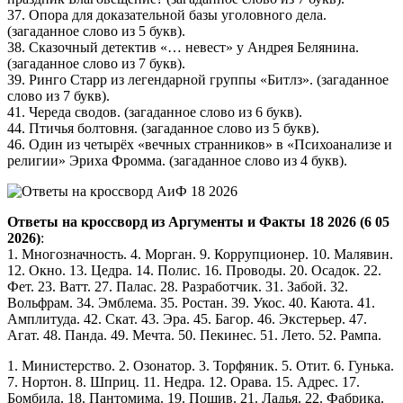
37. Опора для доказательной базы уголовного дела.
(загаданное слово из 5 букв).
38. Сказочный детектив «… невест» у Андрея Белянина.
(загаданное слово из 7 букв).
39. Ринго Старр из легендарной группы «Битлз». (загаданное
слово из 7 букв).
41. Череда сводов. (загаданное слово из 6 букв).
44. Птичья болтовня. (загаданное слово из 5 букв).
46. Один из четырёх «вечных странников» в «Психоанализе и
религии» Эриха Фромма. (загаданное слово из 4 букв).
Ответы на кроссворд из Аргументы и Факты 18 2026 (6 05
2026)
:
1. Многозначность. 4. Морган. 9. Коррупционер. 10. Малявин.
12. Окно. 13. Цедра. 14. Полис. 16. Проводы. 20. Осадок. 22.
Фет. 23. Ватт. 27. Палас. 28. Разработчик. 31. Забой. 32.
Вольфрам. 34. Эмблема. 35. Ростан. 39. Укос. 40. Каюта. 41.
Амплитуда. 42. Скат. 43. Эра. 45. Багор. 46. Экстерьер. 47.
Агат. 48. Панда. 49. Мечта. 50. Пекинес. 51. Лето. 52. Рампа.
1. Министерство. 2. Озонатор. 3. Торфяник. 5. Отит. 6. Гунька.
7. Нортон. 8. Шприц. 11. Недра. 12. Орава. 15. Адрес. 17.
Бомбила. 18. Пантомима. 19. Пошив. 21. Ладья. 22. Фабрика.