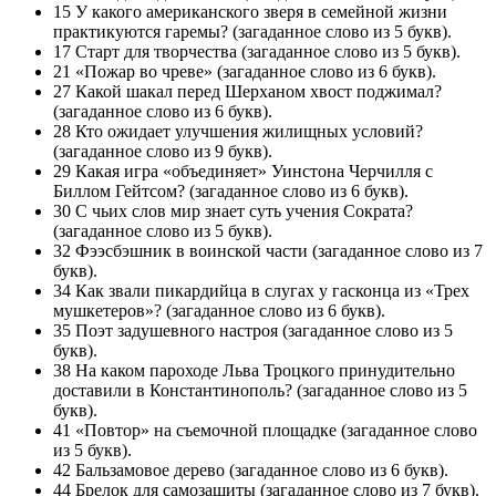
15 У какого американского зверя в семейной жизни
практикуются гаремы? (загаданное слово из 5 букв).
17 Старт для творчества (загаданное слово из 5 букв).
21 «Пожар во чреве» (загаданное слово из 6 букв).
27 Какой шакал перед Шерханом хвост поджимал?
(загаданное слово из 6 букв).
28 Кто ожидает улучшения жилищных условий?
(загаданное слово из 9 букв).
29 Какая игра «объединяет» Уинстона Черчилля с
Биллом Гейтсом? (загаданное слово из 6 букв).
30 С чьих слов мир знает суть учения Сократа?
(загаданное слово из 5 букв).
32 Фээсбэшник в воинской части (загаданное слово из 7
букв).
34 Как звали пикардийца в слугах у гасконца из «Трех
мушкетеров»? (загаданное слово из 6 букв).
35 Поэт задушевного настроя (загаданное слово из 5
букв).
38 На каком пароходе Льва Троцкого принудительно
доставили в Константинополь? (загаданное слово из 5
букв).
41 «Повтор» на съемочной площадке (загаданное слово
из 5 букв).
42 Бальзамовое дерево (загаданное слово из 6 букв).
44 Брелок для самозащиты (загаданное слово из 7 букв).