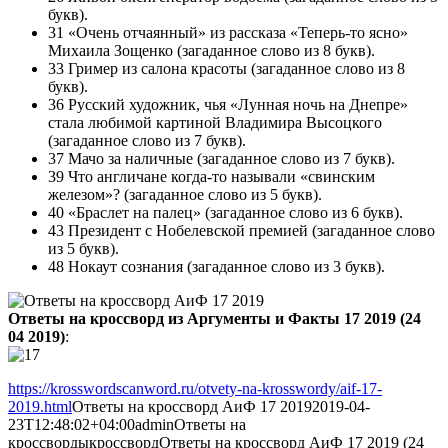
букв).
31 «Очень отчаянный» из рассказа «Теперь-то ясно»
Михаила Зощенко (загаданное слово из 8 букв).
33 Гример из салона красоты (загаданное слово из 8
букв).
36 Русский художник, чья «Лунная ночь на Днепре»
стала любимой картиной Владимира Высоцкого
(загаданное слово из 7 букв).
37 Мачо за наличные (загаданное слово из 7 букв).
39 Что англичане когда-то называли «свинским
железом»? (загаданное слово из 5 букв).
40 «Браслет на палец» (загаданное слово из 6 букв).
43 Президент с Нобелевской премией (загаданное слово
из 5 букв).
48 Нокаут сознания (загаданное слово из 3 букв).
Ответы на кроссворд из Аргументы и Факты 17 2019 (24
04 2019)
:
https://krosswordscanword.ru/otvety-na-krosswordy/aif-17-
2019.html
Ответы на кроссворд АиФ 17 2019
2019-04-
23T12:48:02+04:00
admin
Ответы на
кроссворды
кроссворд
Ответы на кроссворд АиФ 17 2019 (24