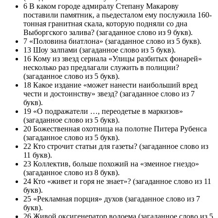
6 В каком городе адмиралу Степану Макарову
поставили памятник, а пьедесталом ему послужила 160-
тонная гранитная скала, которую подняли со дна
Выборгского залива? (загаданное слово из 9 букв).
7 «Половина биатлона» (загаданное слово из 5 букв).
13 Шоу залпами (загаданное слово из 5 букв).
16 Кому из звезд сериала «Улицы разбитых фонарей»
несколько раз предлагали служить в полиции?
(загаданное слово из 5 букв).
18 Какое издание «может нанести наибольший вред
чести и достоинству» звезд? (загаданное слово из 7
букв).
19 «О подражатели …, переодетые в маркизов»
(загаданное слово из 5 букв).
20 Божественная охотница на полотне Питера Рубенса
(загаданное слово из 5 букв).
22 Кто строчит статьи для газеты? (загаданное слово из
11 букв).
23 Коллектив, больше похожий на «змеиное гнездо»
(загаданное слово из 8 букв).
24 Кто «живет и горя не знает»? (загаданное слово из 11
букв).
25 «Рекламная порция» духов (загаданное слово из 7
букв).
26 Живой оксигенератор водоема (загаданное слово из 5