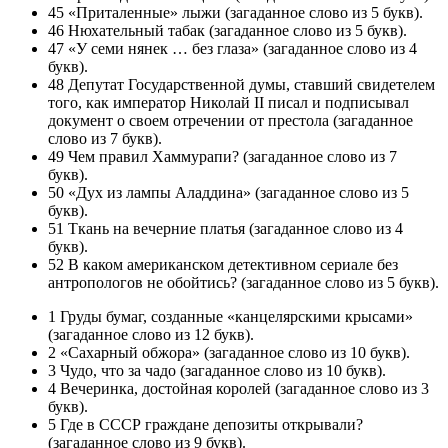
45 «Приталенные» лыжи (загаданное слово из 5 букв).
46 Нюхательный табак (загаданное слово из 5 букв).
47 «У семи нянек … без глаза» (загаданное слово из 4
букв).
48 Депутат Государственной думы, ставший свидетелем
того, как император Николай II писал и подписывал
документ о своем отречении от престола (загаданное
слово из 7 букв).
49 Чем правил Хаммурапи? (загаданное слово из 7
букв).
50 «Дух из лампы Аладдина» (загаданное слово из 5
букв).
51 Ткань на вечерние платья (загаданное слово из 4
букв).
52 В каком американском детективном сериале без
антропологов не обойтись? (загаданное слово из 5 букв).
1 Груды бумаг, созданные «канцелярскими крысами»
(загаданное слово из 12 букв).
2 «Сахарный обжора» (загаданное слово из 10 букв).
3 Чудо, что за чадо (загаданное слово из 10 букв).
4 Вечеринка, достойная королей (загаданное слово из 3
букв).
5 Где в СССР граждане депозиты открывали?
(загаданное слово из 9 букв).