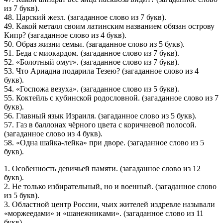
из 7 букв).
48. Царский жезл. (загаданное слово из 7 букв).
49. Какой металл своим латинским названием обязан острову
Кипр? (загаданное слово из 4 букв).
50. Образ жизни семьи. (загаданное слово из 5 букв).
51. Беда с миокардом. (загаданное слово из 7 букв).
52. «Болотный омут». (загаданное слово из 7 букв).
53. Что Ариадна подарила Тезею? (загаданное слово из 4
букв).
54. «Госпожа везуха». (загаданное слово из 5 букв).
55. Коктейль с кубинской родословной. (загаданное слово из 7
букв).
56. Главный язык Израиля. (загаданное слово из 5 букв).
57. Газ в баллонах чёрного цвета с коричневой полосой.
(загаданное слово из 4 букв).
58. «Одна шайка-лейка» при дворе. (загаданное слово из 5
букв).
1. Особенность девичьей памяти. (загаданное слово из 12
букв).
2. Не только избирательный, но и военный. (загаданное слово
из 5 букв).
3. Областной центр России, чьих жителей издревле называли
«моржеедами» и «шанежниками». (загаданное слово из 11
букв).