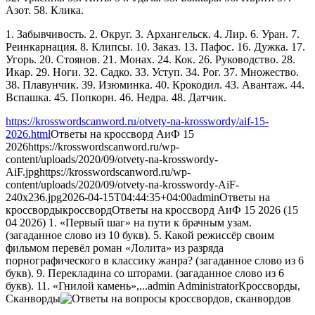
Азот. 58. Клика.
1. Забывчивость. 2. Округ. 3. Архангельск. 4. Лир. 6. Уран. 7.
Реинкарнация. 8. Клипсы. 10. Заказ. 13. Пафос. 16. Дужка. 17.
Угорь. 20. Стоянов. 21. Монах. 24. Кок. 26. Руководство. 28.
Икар. 29. Ноги. 32. Садко. 33. Уступ. 34. Рог. 37. Множество.
38. Плавунчик. 39. Изюминка. 40. Крокодил. 43. Авантаж. 44.
Вспашка. 45. Попкорн. 46. Недра. 48. Датчик.
https://krosswordscanword.ru/otvety-na-krosswordy/aif-15-
2026.html
Ответы на кроссворд АиФ 15
2026
https://krosswordscanword.ru/wp-
content/uploads/2020/09/otvety-na-krosswordy-
AiF.jpg
https://krosswordscanword.ru/wp-
content/uploads/2020/09/otvety-na-krosswordy-AiF-
240x236.jpg
2026-04-15T04:44:35+04:00
admin
Ответы на
кроссворды
кроссворд
Ответы на кроссворд АиФ 15 2026 (15
04 2026) 1. «Первый шаг» на пути к брачным узам.
(загаданное слово из 10 букв). 5. Какой режиссёр своим
фильмом перевёл роман «Лолита» из разряда
порнографического в классику жанра? (загаданное слово из 6
букв). 9. Перекладина со шторами. (загаданное слово из 6
букв). 11. «Гнилой камень»,...
admin
Administrator
Кроссворды,
Сканворды