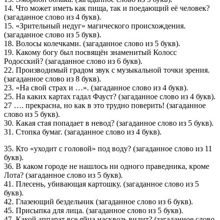
14. Что может иметь как пища, так и поедающий её человек?
(загаданное слово из 4 букв).
15. «Зрительный недуг» магического происхождения.
(загаданное слово из 5 букв).
18. Волосы колечками. (загаданное слово из 5 букв).
19. Какому богу был посвящён знаменитый Колосс
Родосский? (загаданное слово из 6 букв).
22. Производимый градом звук с музыкальной точки зрения.
(загаданное слово из 8 букв).
23. «На свой страх и …». (загаданное слово из 4 букв).
25. На каких картах гадал Фауст? (загаданное слово из 4 букв).
27 …. прекрасна, но как в это трудно поверить! (загаданное
слово из 5 букв).
30. Какая стая попадает в невод? (загаданное слово из 5 букв).
31. Стопка бумаг. (загаданное слово из 4 букв).
35. Кто «уходит с головой» под воду? (загаданное слово из 11
букв).
36. В каком городе не нашлось ни одного праведника, кроме
Лота? (загаданное слово из 5 букв).
41. Плесень, убивающая картошку. (загаданное слово из 5
букв).
42. Глазеющий бездельник (загаданное слово из 6 букв).
45. Присыпка для лица. (загаданное слово из 5 букв).
47. Какой аппарат все яйца насквозь видит? (загаданное слово