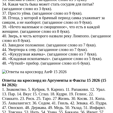
34. Какая часть быка может стать сосудом для питья?
(загаданное слово из 3 букв).
37. Просто уйма. (загаданное слово из 9 букв).
38. Птица, у которой в брачный период самка ухаживает за
самцом, а не наоборот. (загаданное слово из 9 букв).
39. «Нечто маленькое и сморщенное», что есть в каждой
женщине. (загаданное слово из 8 букв).
40. Зверь, в честь которого назвали реку Лимпопо. (загаданное
слово из 8 букв).
43. Завидное положение. (загаданное слово из 7 букв).
44. Увертюра к севу. (загаданное слово из 7 букв).
45. «Кукурузная жвачка». (загаданное слово из 7 букв).
46. «Кладовая ископаемых». (загаданное слово из 5 букв).
48. «Чуткий» прибор. (загаданное слово из 6 букв).
Ответы на кроссворд из Аргументы и Факты 15 2026 (15
04 2026)
:
1. Знакомство. 5. Кубрик. 9. Карниз. 11. Рапакиви. 12. Урал.
13. Пар. 14. Вкус 15. Сглаз. 18. Кудри. 19. Гелиос. 22.
Стаккато. 23. Риск. 25. Таро. 27 Жизнь. 30. Косяк. 31. Кипа.
35. Аквалангист. 36. Содом. 41. Гниль. 42. Зевака. 45. Пудра.
47. Овоскоп. 48. Держава. 49. Медь. 50. Уклад. 51. Инфаркт.
52. Трясина. 53. Нить. 54. Удача. 55. Баккара. 56. Иврит. 57.