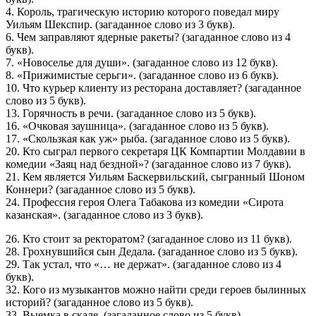
4. Король, трагическую историю которого поведал миру
Уильям Шекспир. (загаданное слово из 3 букв).
6. Чем заправляют ядерные ракеты? (загаданное слово из 4
букв).
7. «Новоселье для души». (загаданное слово из 12 букв).
8. «Прижимистые серьги». (загаданное слово из 6 букв).
10. Что курьер клиенту из ресторана доставляет? (загаданное
слово из 5 букв).
13. Горячность в речи. (загаданное слово из 5 букв).
16. «Очковая заушница». (загаданное слово из 5 букв).
17. «Скользкая как уж» рыба. (загаданное слово из 5 букв).
20. Кто сыграл первого секретаря ЦК Компартии Молдавии в
комедии «Заяц над бездной»? (загаданное слово из 7 букв).
21. Кем является Уильям Баскервильский, сыгранный Шоном
Коннери? (загаданное слово из 5 букв).
24. Профессия героя Олега Табакова из комедии «Сирота
казанская». (загаданное слово из 3 букв).
26. Кто стоит за ректоратом? (загаданное слово из 11 букв).
28. Грохнувшийся сын Дедала. (загаданное слово из 5 букв).
29. Так устал, что «… не держат». (загаданное слово из 4
букв).
32. Кого из музыкантов можно найти среди героев былинных
историй? (загаданное слово из 5 букв).
33. Выемка в скале. (загаданное слово из 5 букв).