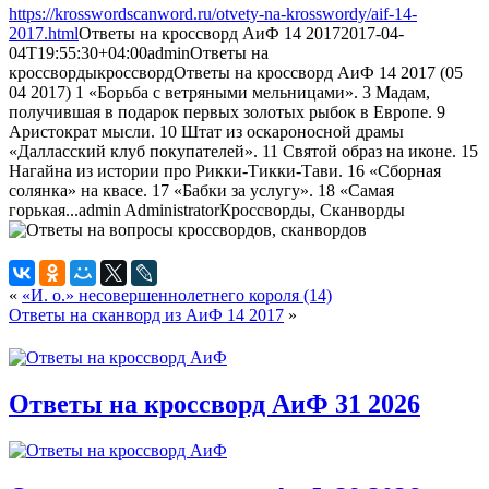
https://krosswordscanword.ru/otvety-na-krosswordy/aif-14-
2017.html
Ответы на кроссворд АиФ 14 2017
2017-04-
04T19:55:30+04:00
admin
Ответы на
кроссворды
кроссворд
Ответы на кроссворд АиФ 14 2017 (05
04 2017) 1 «Борьба с ветряными мельницами». 3 Мадам,
получившая в подарок первых золотых рыбок в Европе. 9
Аристократ мысли. 10 Штат из оскароносной драмы
«Далласский клуб покупателей». 11 Святой образ на иконе. 15
Нагайна из истории про Рикки-Тикки-Тави. 16 «Сборная
солянка» на квасе. 17 «Бабки за услугу». 18 «Самая
горькая...
admin
Administrator
Кроссворды, Сканворды
«
«И. о.» несовершеннолетнего короля (14)
Ответы на сканворд из АиФ 14 2017
»
Ответы на кроссворд АиФ 31 2026