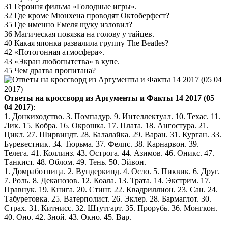
31 Героиня фильма «Голодные игры».
32 Где кроме Мюнхена проводят Октоберфест?
35 Где именно Емеля щуку изловил?
36 Магическая повязка на голову у тайцев.
40 Какая японка развалила группу The Beatles?
42 «Потогонная атмосфера».
43 «Экран любопытства» в купе.
45 Чем дратва пропитана?
Ответы на кроссворд из Аргументы и Факты 14 2017 (05
04 2017)
:
1. Донкиходство. 3. Помпадур. 9. Интеллектуал. 10. Техас. 11.
Лик. 15. Кобра. 16. Окрошка. 17. Плата. 18. Ангостура. 21.
Цикл. 27. Ширвиндт. 28. Балалайка. 29. Варан. 31. Курган. 33.
Буревестник. 34. Тюрьма. 37. Фелпс. 38. Карнарвон. 39.
Телега. 41. Коллинз. 43. Острога. 44. Азимов. 46. Оникс. 47.
Танкист. 48. Облом. 49. Тень. 50. Эйвон.
1. Домработница. 2. Вундеркинд. 4. Осло. 5. Пиквик. 6. Друг.
7. Роль. 8. Деканозов. 12. Коала. 13. Трата. 14. Экстрим. 17.
Правнук. 19. Книга. 20. Стинг. 22. Квадриллион. 23. Сан. 24.
Табуретовка. 25. Ватерполист. 26. Эклер. 28. Бармаглот. 30.
Страх. 31. Китнисс. 32. Штутгарт. 35. Прорубь. 36. Монгкон.
40. Оно. 42. Зной. 43. Окно. 45. Вар.