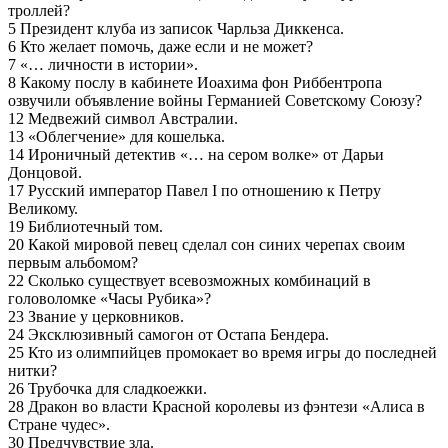
троллей?
5 Президент клуба из записок Чарльза Диккенса.
6 Кто желает помочь, даже если и не может?
7 «… личности в истории».
8 Какому послу в кабинете Иоахима фон Риббентропа
озвучили объявление войны Германией Советскому Союзу?
12 Медвежий символ Австралии.
13 «Облегчение» для кошелька.
14 Ироничный детектив «… на сером волке» от Дарьи
Донцовой.
17 Русский император Павел I по отношению к Петру
Великому.
19 Библиотечный том.
20 Какой мировой певец сделал сон синих черепах своим
первым альбомом?
22 Сколько существует всевозможных комбинаций в
головоломке «Часы Рубика»?
23 Звание у церковников.
24 Эксклюзивный самогон от Остапа Бендера.
25 Кто из олимпийцев промокает во время игры до последней
нитки?
26 Трубочка для сладкоежки.
28 Дракон во власти Красной королевы из фэнтези «Алиса в
Стране чудес».
30 Предчувствие зла.