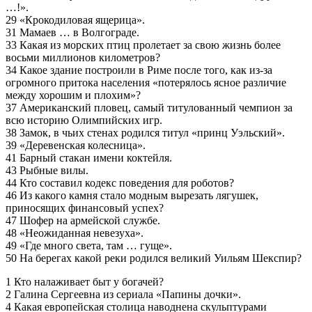
…!».
29 «Крокодиловая ящерица».
31 Мамаев … в Волгограде.
33 Какая из морских птиц пролетает за свою жизнь более
восьми миллионов километров?
34 Какое здание построили в Риме после того, как из-за
огромного притока населения «потерялось ясное различие
между хорошим и плохим»?
37 Американский пловец, самый титулованный чемпион за
всю историю Олимпийских игр.
38 Замок, в чьих стенах родился титул «принц Уэльский».
39 «Деревенская колесница».
41 Барный стакан имени коктейля.
43 Рыбные вилы.
44 Кто составил кодекс поведения для роботов?
46 Из какого камня стало модным вырезать лягушек,
приносящих финансовый успех?
47 Шофер на армейской службе.
48 «Неожиданная невезуха».
49 «Где много света, там … гуще».
50 На берегах какой реки родился великий Уильям Шекспир?
1 Кто налаживает быт у богачей?
2 Галина Сергеевна из сериала «Папины дочки».
4 Какая европейская столица наводнена скульптурами