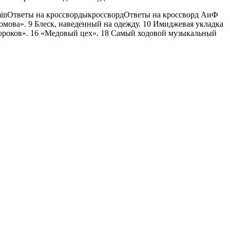
in
Ответы на кроссворды
кроссворд
Ответы на кроссворд АиФ
омова». 9 Блеск, наведенный на одежду. 10 Имиджевая укладка
ророков». 16 «Медовый цех». 18 Самый ходовой музыкальный