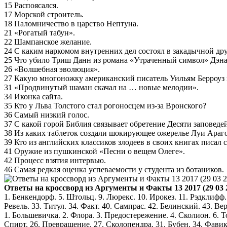
15 Распоясался.
17 Морской строитель.
18 Паломничество в царство Нептуна.
21 «Рогатый табун».
22 Шампанское желание.
24 С каким наркомом внутренних дел состоял в закадычной д
25 Что убило Триш Данн из романа «Утраченный символ» Дэна
26 «Волшебная эволюция».
27 Какую многоножку американский писатель Уильям Берроуз 
31 «Продвинутый шаман скачал на … новые мелодии».
34 Иконка сайта.
35 Кто у Льва Толстого стал рогоносцем из-за Вронского?
36 Самый низкий голос.
37 С какой горой Библия связывает обретение Десяти заповеде
38 Из каких таблеток создали шокирующее ожерелье Луи Араго
39 Кто из английских классиков злодеев в своих книгах писал с
41 Оружие из пушкинской «Песни о вещем Олеге».
42 Процесс взятия интервью.
46 Самая редкая оценка успеваемости у студента из ботаников.
Ответы на кроссворд из Аргументы и Факты 13 2017 (29 03 
1. Бенкендорф. 5. Штольц. 9. Люрекс. 10. Ирокез. 11. Рэдклифф. 
Ревель. 33. Титул. 34. Факт. 40. Сампрас. 42. Белинский. 43. Вер
1. Большевичка. 2. Флора. 3. Предостережение. 4. Сколион. 6. Тор
Спирт. 26. Превращение. 27. Сколопендра. 31. Бубен. 34. Фавикон