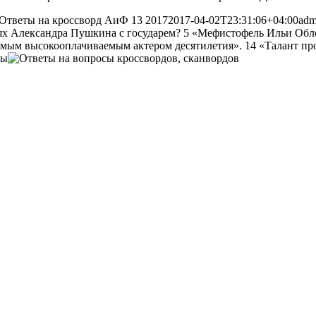
Ответы на кроссворд АиФ 13 2017
2017-04-02T23:31:06+04:00
adm
ниях Александра Пушкина с государем? 5 «Мефистофель Ильи Обл
самым высокооплачиваемым актером десятилетия». 14 «Талант п
ды