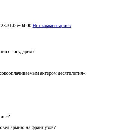
T23:31:06+04:00
Нет комментариев
2158
ина с государем?
сокооплачиваемым актером десятилетия».
лис»?
повел армию на французов?