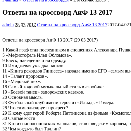
Ответы на кроссворд АиФ 13 2017
admin
28.03.2017
Ответы на кроссворд АиФ 13 2017
2017-04-02
Ответы на кроссворд АиФ 13 2017 (29 03 2017)
1 Какой граф стал посредником в сношениях Александра Пушк
5 «Мефистофель Ильи Обломова».
9 Блеск, наведенный на одежду.
10 Имиджевая укладка панков.
11 «Книга рекордов Гиннесса» назвала именно ЕГО «самым вы
14 «Талант пророков».
16 «Медовый цех».
18 Самый ходовой музыкальный стиль в аэробике.
19 «Боевой танец» запорожских казаков.
20 Основная мысль.
23 Футбольный клуб имени героя из «Илиады» Гомера.
28 Что символизирует прогресс?
29 К кому едет герой Роберта Паттинсона из фильма «Космопо
30 Святые кости.
31 Кто из наполеоновских маршалов, став шведским королем, 
32 Чем когда-то был Таллин?