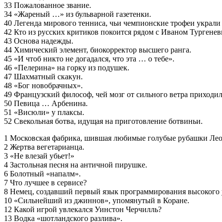
33 Пожалованное звание.
34 «Жареный …» из бульварной газетенки.
40 Легенда мирового тенниса, чьи чемпионские трофеи украли 
42 Кто из русских критиков покоится рядом с Иваном Тургене
43 Основа надежды.
44 Химический элемент, биокорректор высшего ранга.
45 «И чтоб никто не догадался, что эта … о тебе».
46 «Пелерина» на горку из подушек.
47 Шахматный скакун.
48 «Бог новобрачных».
49 Французский философ, чей мозг от сильного ветра приходил
50 Певица … Арбенина.
51 «Висюли» у плаксы.
52 Свекольная ботва, идущая на приготовление ботвиньи.
1 Московская фабрика, шившая любимые голубые рубашки Лео
2 Жертва вегетарианца.
3 «Не влезай убьет!»
4 Застольная песня на античной пирушке.
6 Болотный «напалм».
7 Что лучшее в сервисе?
8 Немец, создавший первый язык программирования высокого 
10 «Сильнейший из джиннов», упомянутый в Коране.
12 Какой игрой увлекался Уинстон Черчилль?
13 Водка «шотландского разлива».