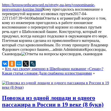
https://krosswordscanword.ru/otvety-na-igru/vospominanie-
perevernutoj-korzine.html
Кому пригодилось воспоминание о
перевернутой корзине из ивовых прутьев
2017-04-
22T15:07:39+04:00
admin
Ответы к играм
игра
В вопросе о том,
кому из инженеров пригодилось в работе юношеское
воспоминание о перевернутой корзине из ивовых прутьев
речь идет о Шаболовской башне. Конструктор, который ее
придумал, всегда находил подсказки в окружающем его мире.
Плетеная корзина сделана из прямолинейного материала,
который стал криволинейным. По этому принципу Владимир
Фдорович сотворил башню,...
admin
Administrator
Кроссворды,
Сканворды
«
Кто дал своему имению в Швейцарии название «Сенар»?
Какая статья словаря Даля снабжена иллюстрациями
»
Повозка из одной лошади и одного
пассажира в России в 19 веке (8 букв)