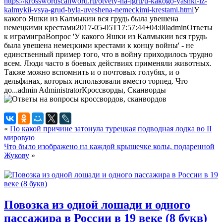
https://krosswordscanword.ru/otvety-na-igru/u-kakogo-yashki-iz-
kalmykii-vsya-grud-byla-uveshena-nemeckimi-krestami.html
У
какого Яшки из Калмыкии вся грудь была увешена
немецкими крестами
2017-05-05T17:57:44+04:00
admin
Ответы
к играм
игра
Вопрос 'У какого Яшки из Калмыкии вся грудь
была увешена немецкими крестами к концу войны' - не
единственный пример того, что в войну приходилось трудно
всем. Люди часто в боевых действиях применяли животных.
Также можно вспомнить и о почтовых голубях, и о
дельфинах, которых использовали вместо торпед. Что
до...
admin
Administrator
Кроссворды, Сканворды
«
По какой причине затонула турецкая подводная лодка во II
мировую
Что было изображено на каждой крышечке колы, подаренной
Жукову
»
Повозка из одной лошади и одного
пассажира в России в 19 веке (8 букв)