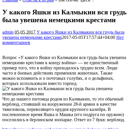
У какого Яшки из Калмыкии вся грудь
была увешена немецкими крестами
admin
05.05.2017
У какого Яшки из Калмыкии вся грудь была
увешена немецкими крестами
2017-05-05T17:57:44+04:00
Нет
комментариев
1604
Вопрос «У какого Яшки из Калмыкии вся грудь была увешена
немецкими крестами к концу войны» — не единственный
пример того, что в войну приходилось трудно всем. Люди
часто в боевых действиях применяли животных. Также
можно вспомнить и о почтовых голубях, и о дельфинах,
которых использовали вместо торпед.
Что до нашего питомца родом из Калмыкии, то это обычный
верблюд, стоявший на вооружении 28-й армии в качестве
тяжеловоза, перевозящего орудия крупного калибра. В
послевоенное время Яшка и Машка (его подруга по оружию)
поселились в берлинском зоопарке. Ответ из 7 букв: верблюд.