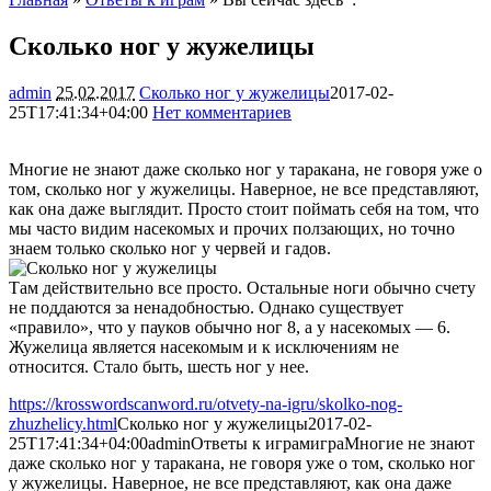
Сколько ног у жужелицы
admin
25.02.2017
Сколько ног у жужелицы
2017-02-
25T17:41:34+04:00
Нет комментариев
2136
Многие не знают даже сколько ног у таракана, не говоря уже о
том, сколько ног у жужелицы. Наверное, не все представляют,
как она даже выглядит. Просто стоит поймать себя на том, что
мы часто видим насекомых и прочих ползающих, но точно
знаем только сколько ног у червей и гадов.
Там действительно все просто. Остальные ноги обычно счету
не поддаются за ненадобностью. Однако существует
«правило», что у пауков обычно ног 8, а у насекомых — 6.
Жужелица является насекомым и к исключениям не
относится. Стало быть, шесть ног у нее.
https://krosswordscanword.ru/otvety-na-igru/skolko-nog-
zhuzhelicy.html
Сколько ног у жужелицы
2017-02-
25T17:41:34+04:00
admin
Ответы к играм
игра
Многие не знают
даже сколько ног у таракана, не говоря уже о том, сколько ног
у жужелицы. Наверное, не все представляют, как она даже