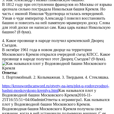
В 1812 году при отступлении французов из Москвы от взрыва
арсенала сильно пострадала Никольская башня Кремля. Но
часть с иконой Николая Чудотворца осталась невредимой.
Узнав о чуде император Александр I повелел восстановить
башню и повесить на ней памятную мраморную доску. Слова
для этой доски он написал сам. Кака царь назвал Никольскую
башню? (8 букв).
4. Какое прозвище в народе получил кремлевский Дворец
Съездов.
В октябре 1961 года в новом дворце на территории
Московского Кремля открылся очередной съеэд КПСС. Какое
прозвище в народе получил этот Дворец Съездов? (9 букв).
Ответы
:
1. Портомойный. 2. Колымажная. 3. Твердыня. 4. Стекляшка.
https://krosswordscanword.ru/otvety-na-igru/plot-u-vodovzvodnoj-
bashni-moskovskogo-kremlya.html
Как назывался плот у
Водовзводной башни Московского Кремля
2016-11-
25T16:55:51+04:00
admin
Ответы к играм
игра
1. Как назывался
плот у Водовзводной башни Московского Кремля.
Водовзводная башня Московского Кремля получила свое
название, когда в ней установили подъемную машину. С ее