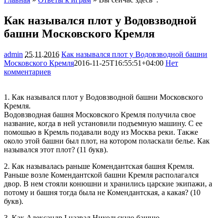
Как назывался плот у Водовзводной
башни Московского Кремля
admin
25.11.2016
Как назывался плот у Водовзводной башни
Московского Кремля
2016-11-25T16:55:51+04:00
Нет
комментариев
1824
1. Как назывался плот у Водовзводной башни Московского
Кремля.
Водовзводная башня Московского Кремля получила свое
название, когда в ней установили подъемную машину. С ее
помошью в Кремль подавали воду из Москва реки. Также
около этой башни был плот, на котором поласкали белье. Как
назывался этот плот? (11 букв).
2. Как называлась раньше Комендантская башня Кремля.
Раньше возле Комендантской башни Кремля располагался
двор. В нем стояли конюшни и хранились царские экипажи, а
потому и башня тогда была не Комендантская, а какая? (10
букв).
3. Как Александр I назвал Никольскую башню.