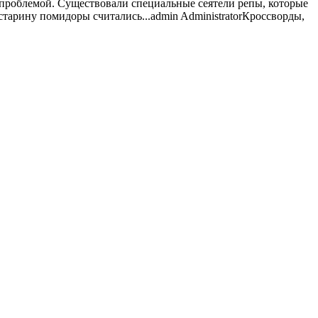
 проблемой. Существовали специальные сеятели репы, которые
 старину помидоры считались...
admin
Administrator
Кроссворды,