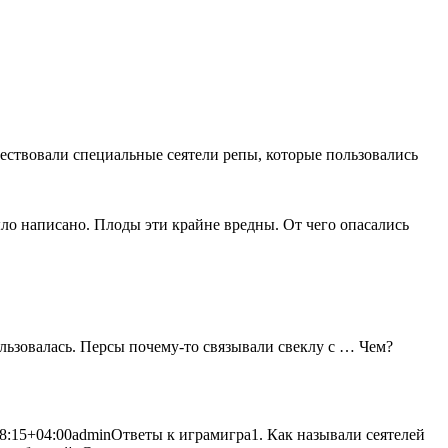
ествовали специальные сеятели репы, которые пользовались
ло написано. Плоды эти крайне вредны. От чего опасались
ользовалась. Персы почему-то связывали свеклу с … Чем?
8:15+04:00
admin
Ответы к играм
игра
1. Как называли сеятелей