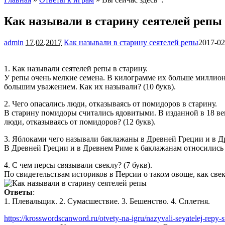
Как называли в старину сеятелей репы
admin
17.02.2017
Как называли в старину сеятелей репы
2017-02
1. Как называли сеятелей репы в старину.
У репы очень мелкие семена. В килограмме их больше миллион
большим уважением. Как их называли? (10 букв).
2. Чего опасались люди, отказываясь от помидоров в старину.
В старину помидоры считались ядовитыми. В изданной в 18 век
люди, отказываясь от помидоров? (12 букв).
3. Яблоками чего называли баклажаны в Древней Греции и в 
В Древней Греции и в Древнем Риме к баклажанам относились с
4. С чем персы связывали свеклу? (7 букв).
По свидетельствам историков в Персии о таком овоще, как свек
Ответы
:
1. Плевальщик. 2. Сумасшествие. 3. Бешенство. 4. Сплетня.
https://krosswordscanword.ru/otvety-na-igru/nazyvali-seyatelej-repy-s