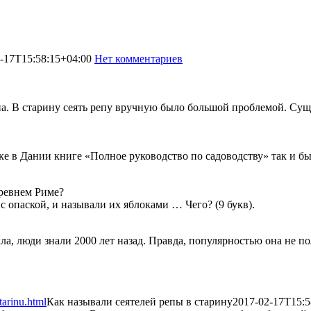
-17T15:58:15+04:00
Нет комментариев
2317
а. В старину сеять репу вручную было большой проблемой. Сущ
е в Дании книге «Полное руководство по садоводству» так и бы
Древнем Риме?
 опаской, и называли их яблоками … Чего? (9 букв).
ла, люди знали 2000 лет назад. Правда, популярностью она не п
tarinu.html
Как называли сеятелей репы в старину
2017-02-17T15:5