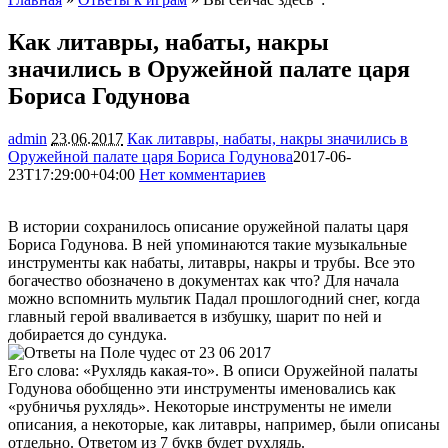
Как литавры, набаты, накры
значились в Оружейной палате царя
Бориса Годунова
admin
23.06.2017
Как литавры, набаты, накры значились в
Оружейной палате царя Бориса Годунова
2017-06-
23T17:29:00+04:00
Нет комментариев
2124
В истории сохранилось описание оружейной палаты царя
Бориса Годунова. В ней упоминаются такие музыкальные
инструменты как набаты, литавры, накры и трубы. Все это
богачество обозначено в документах как что? Для начала
можно вспомнить мультик Падал прошлогодний снег, когда
главный герой вваливается в избушку, шарит по ней и
добирается до сундука.
Его слова: «Рухлядь какая-то». В описи Оружейной палаты
Годунова обобщенно эти инструменты именовались как
«рубничья рухлядь». Некоторые инструменты не имели
описания, а некоторые, как литавры, например, были описаны
отдельно. Ответом из 7 букв будет рухлядь.