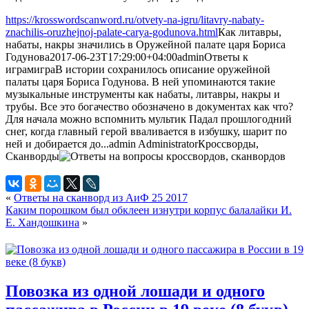
https://krosswordscanword.ru/otvety-na-igru/litavry-nabaty-
znachilis-oruzhejnoj-palate-carya-godunova.html
Как литавры,
набаты, накры значились в Оружейной палате царя Бориса
Годунова
2017-06-23T17:29:00+04:00
admin
Ответы к
играм
игра
В истории сохранилось описание оружейной
палаты царя Бориса Годунова. В ней упоминаются такие
музыкальные инструменты как набаты, литавры, накры и
трубы. Все это богачество обозначено в документах как что?
Для начала можно вспомнить мультик Падал прошлогодний
снег, когда главный герой вваливается в избушку, шарит по
ней и добирается до...
admin
Administrator
Кроссворды,
Сканворды
«
Ответы на сканворд из АиФ 25 2017
Каким порошком был обклеен изнутри корпус балалайки И.
Е. Хандошкина
»
Повозка из одной лошади и одного