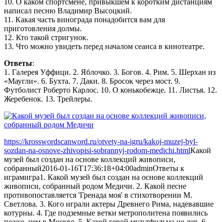
10. О каком спортсмене, привыкшем к коротким дистанциям
написал песню Владимир Высоцкий.
11. Какая часть винограда понадобится вам для
приготовления долмы.
12. Кто такой стригунок.
13. Что можно увидеть перед началом сеанса в кинотеатре.
Ответы
:
1. Галерея Уффици. 2. Яблочко. 3. Богов. 4. Рим. 5. Шерхан из
«Маугли». 6. Бухта. 7. Даки. 8. Бросок через мост. 9.
Футболист Роберто Карлос. 10. О конькобежце. 11. Листья. 12.
Жеребенок. 13. Трейлеры.
https://krosswordscanword.ru/otvety-na-igru/kakoj-muzej-byl-
sozdan-na-osnove-zhivopisi-sobrannyj-rodom-medichi.html
Какой
музей был создан на основе коллекций живописи,
собранный
2016-01-16T17:36:18+04:00
admin
Ответы к
играм
игра
1. Какой музей был создан на основе коллекций
живописи, собранный родом Медичи. 2. Какой песне
противопоставляется 'Гренада моя' в стихотворении М.
Светлова. 3. Кого играли актеры Древнего Рима, надевавшие
котурны. 4. Где подземные ветки метрополитена появились
позже, чем в Москве. 5. Какой герой мультфильма не лев. 6.