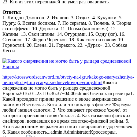
23. Кто из этих персонажей не умел разговаривать.
Ответы
:
1. Линдон Джонсон. 2. Италию. 3. Отдых. 4. Кукушки. 5.
Пургу. 6. Всегда босиком. 7. По серьгам. 8. Тюлень. 9. Теория
фотоэффекта. 10. Дорожка. 11. Поэма (кинопоэма). 12.
Катаны. 13. Свои штаны. 14. Огурцами. 15. Одну (юг). 16.
Степанов. 17. Федор Черенков. 18. Как снег на голову. 19.
Горностай. 20. Елена. 21. Горького. 22. «Дурак». 23. Собака
Лесси.
https://krosswordscanword.ru/otvety-na-igru/kakogo-snaryazheniya-
ne-moglo-byt-u-rycarya-srednevekovoj-evropy.html
Какого
снаряжения не могло быть у рыцаря средневековой
Европы
2016-01-23T16:36:37+04:00
admin
Ответы к играм
игра
1.
Какой президент принял решение о вводе американских
войск во Вьетнам. 2. Кого или что доктор в фильме 'Формула
любви' назвал сапогом. 3. Что означает греческое 'схоле', от
которого произошло слово 'школа'. 4. Как называли финских
снайперов, воевавших во время советско-финской войны. 5.
Что в жаргонном выражении гонит говорящий вздор человек.
6. Какая особенность...
admin
Administrator
Кроссворды,