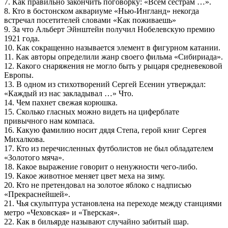
7. Как правильно закончить поговорку: «Всем сестрам …».
8. Кто в бостонском аквариуме «Нью-Ингланд» некогда
встречал посетителей словами «Как поживаешь»
9. За что Альберт Эйнштейн получил Нобелевскую премию
1921 года.
10. Как сокращенно называется элемент в фигурном катании.
11. Как авторы определили жанр своего фильма «Сибириада».
12. Какого снаряжения не могло быть у рыцаря средневековой
Европы.
13. В одном из стихотворений Сергей Есенин утверждал:
«Каждый из нас закладывал …» Что.
14. Чем пахнет свежая корюшка.
15. Сколько гласных можно видеть на циферблате
привычного нам компаса.
16. Какую фамилию носит дядя Степа, герой книг Сергея
Михалкова.
17. Кто из перечисленных футболистов не был обладателем
«Золотого мяча».
18. Какое выражение говорит о ненужности чего-либо.
19. Какое животное меняет цвет меха на зиму.
20. Кто не претендовал на золотое яблоко с надписью
«Прекраснейшей».
21. Чья скульптура установлена на переходе между станциями
метро «Чеховская» и «Тверская».
22. Как в бильярде называют случайно забитый шар.