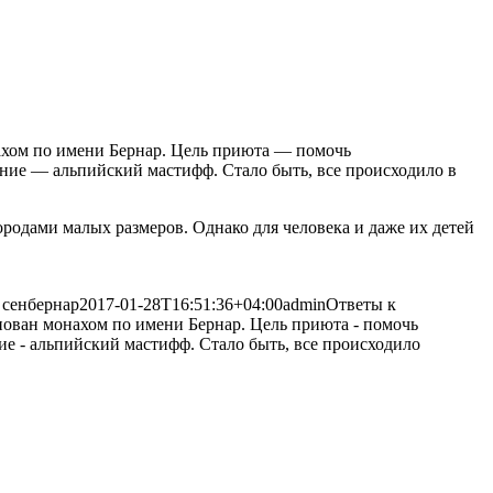
нахом по имени Бернар. Цель приюта — помочь
ание — альпийский мастифф. Стало быть, все происходило в
породами малых размеров. Однако для человека и даже их детей
 сенбернар
2017-01-28T16:51:36+04:00
admin
Ответы к
нован монахом по имени Бернар. Цель приюта - помочь
ие - альпийский мастифф. Стало быть, все происходило