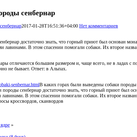
ороды сенбернар
 сенбернар
2017-01-28T16:51:36+04:00
Нет комментариев
2225
сенбернар достаточно знать, что горный приют был основан мо
и лавинами. В этом спасении помогали собаки. Их второе назв
нары отличаются большим размером и, чаще всего, не в ладах с 
но не бывает. Ответ: в Альпах.
obaki-senbernar.html
В каких горах были выведены собаки породы
и породы сенбернар достаточно знать, что горный приют был ос
 лавинами. В этом спасении помогали собаки. Их второе назван
 ядре
»