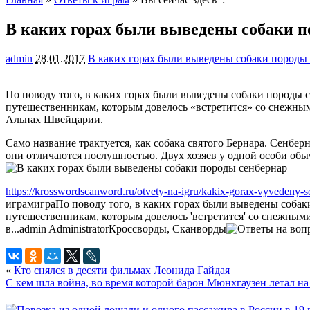
В каких горах были выведены собаки п
admin
28.01.2017
В каких горах были выведены собаки породы
По поводу того, в каких горах были выведены собаки породы 
путешественникам, которым довелось «встретится» со снежным
Альпах Швейцарии.
Само название трактуется, как собака святого Бернара. Сенбер
они отличаются послушностью. Двух хозяев у одной особи обыч
https://krosswordscanword.ru/otvety-na-igru/kakix-gorax-vyvedeny-s
играм
игра
По поводу того, в каких горах были выведены собак
путешественникам, которым довелось 'встретится' со снежными
в...
admin
Administrator
Кроссворды, Сканворды
«
Кто снялся в десяти фильмах Леонида Гайдая
С кем шла война, во время которой барон Мюнхгаузен летал на