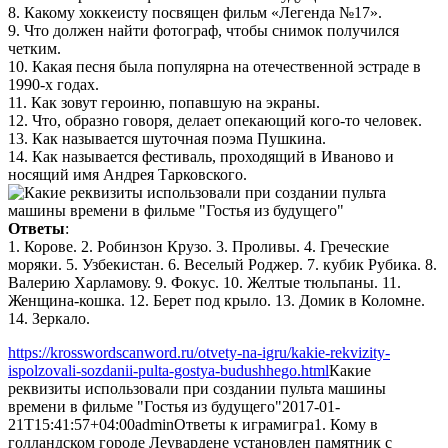
8. Какому хоккеисту посвящен фильм «Легенда №17».
9. Что должен найти фотограф, чтобы снимок получился
четким.
10. Какая песня была популярна на отечественной эстраде в
1990-х годах.
11. Как зовут героиню, попавшую на экраны.
12. Что, образно говоря, делает опекающий кого-то человек.
13. Как называется шуточная поэма Пушкина.
14. Как называется фестиваль, проходящий в Иваново и
носящий имя Андрея Тарковского.
Ответы
:
1. Корове. 2. Робинзон Крузо. 3. Проливы. 4. Греческие
моряки. 5. Узбекистан. 6. Веселый Роджер. 7. кубик Рубика. 8.
Валерию Харламову. 9. Фокус. 10. Желтые тюльпаны. 11.
Женщина-кошка. 12. Берет под крыло. 13. Домик в Коломне.
14. Зеркало.
https://krosswordscanword.ru/otvety-na-igru/kakie-rekvizity-
ispolzovali-sozdanii-pulta-gostya-budushhego.html
Какие
реквизиты использовали при создании пульта машины
времени в фильме "Гостья из будущего"
2017-01-
21T15:41:57+04:00
admin
Ответы к играм
игра
1. Кому в
голландском городе Леувардене установлен памятник с