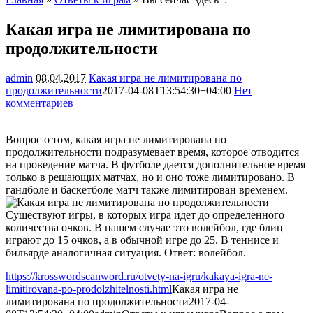
Какая игра не лимитирована по
продолжительности
admin
08.04.2017
Какая игра не лимитирована по
продолжительности
2017-04-08T13:54:30+04:00
Нет
комментариев
1621
Вопрос о том, какая игра не лимитирована по
продолжительности подразумевает время, которое отводится
на проведение матча. В футболе дается дополнительное время
только в решающих матчах, но и оно тоже лимитировано. В
гандболе и баскетболе матч также лимитирован временем.
Существуют игры, в которых игра идет до определенного
количества очков. В нашем случае это волейбол, где блиц
играют до 15 очков, а в обычной игре до 25. В теннисе и
бильярде аналогичная ситуация. Ответ: волейбол.
https://krosswordscanword.ru/otvety-na-igru/kakaya-igra-ne-
limitirovana-po-prodolzhitelnosti.html
Какая игра не
лимитирована по продолжительности
2017-04-