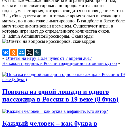
08T13:54:30+04:00
admin
Ответы к играм
игра
Вопрос о том,
какая игра не лимитирована по продолжительности
подразумевает время, которое отводится на проведение матча.
В футболе дается дополнительное время только в решающих
матчах, но и оно тоже лимитировано. В гандболе и баскетболе
матч также лимитирован временем. Существуют игры, в
которых игра идет до определенного количества очков.
В...
admin
Administrator
Кроссворды, Сканворды
«
Ответы на игру Поле чудес от 7 апреля 2017
На какой праздник в России традиционно готовили кутью
»
Повозка из одной лошади и одного
пассажира в России в 19 веке (8 букв)
Каждый человек – как буква в