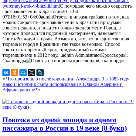
https://krosswordscanword.ru/otvety-na-igru/kak-mozhno-sokratit-
tyuremnyj-srok-v-brazilii.html
С помошью чего можно сократить
срок заключения в Бразилии
2017-04-
07T16:01:53+04:00
admin
Ответы к играм
игра
Закон о том, как
можно сократить срок заключения в Бразилии придуман
совсем недавно, и пока это только эксперимент. Город, в
котором проводился подобный эксперимент, называется
Санта-Рита-ду-Сапукаи. Возможно, что это не единственная
тюрьма и город в Бразилии, где такое возможно. Способ
сократить тюремный срок, придуманный самими
тюремщиками в 2012 году,...
admin
Administrator
Кроссворды,
Сканворды
«
Что произошло после коронации Александра 3 в 1883 году
Какой источник света использовали в Южной Америке и
Африке раньше?
»
Повозка из одной лошади и одного
пассажира в России в 19 веке (8 букв)