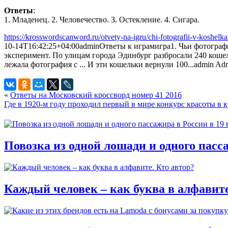
Ответы
:
1. Младенец. 2. Человечество. 3. Остекление. 4. Сигара.
https://krosswordscanword.ru/otvety-na-igru/chi-fotografii-v-koshel
10-14T16:42:25+04:00
admin
Ответы к играм
игра
1. Чьи фотогра
эксперимент. По улицам города Эдинбург разбросали 240 коше
лежала фотография с ... И эти кошельки вернули 100...
admin
Adm
«
Ответы на Московский кроссворд номер 41 2016
Где в 1920-м году проходил первый в мире конкурс красоты в 
Повозка из одной лошади и одного пасса
Каждый человек – как буква в алфавите