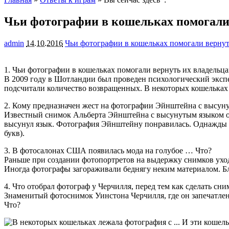
Чьи фотографии в кошельках помогали
admin
14.10.2016
Чьи фотографии в кошельках помогали верну
1. Чьи фотографии в кошельках помогали вернуть их владельц
В 2009 году в Шотландии был проведен психологический экспе
подсчитали количество возвращенных. В некоторых кошельках
2. Кому предназначен жест на фотографии Эйнштейна с высун
Известный снимок Альберта Эйнштейна с высунутым языком отн
высунул язык. Фотография Эйнштейну понравилась. Однажды он
букв).
3. В фотосалонах США появилась мода на голубое … Что?
Раньше при создании фотопортретов на выдержку снимков ухо
Иногда фотографы загораживали беднягу неким материалом. Бл
4. Что отобрал фотограф у Черчилля, перед тем как сделать сни
Знаменитый фотоснимок Уинстона Черчилля, где он запечатлен я
Что?