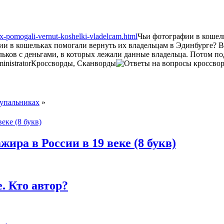
kax-pomogali-vernut-koshelki-vladelcam.html
Чьи фотографии в кошел
фии в кошельках помогали вернуть их владельцам в Эдинбурге? 
льков с деньгами, в которых лежали данные владельца. Потом п
inistrator
Кроссворды, Сканворды
купальниках
»
жира в России в 19 веке (8 букв)
. Кто автор?