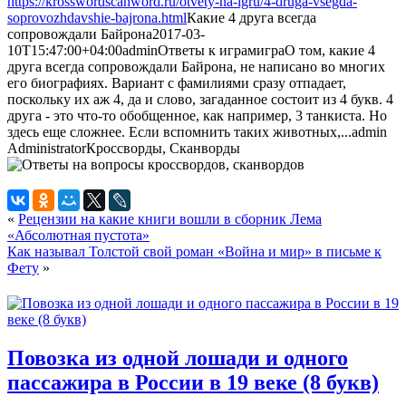
https://krosswordscanword.ru/otvety-na-igru/4-druga-vsegda-
soprovozhdavshie-bajrona.html
Какие 4 друга всегда
сопровождали Байрона
2017-03-
10T15:47:00+04:00
admin
Ответы к играм
игра
О том, какие 4
друга всегда сопровождали Байрона, не написано во многих
его биографиях. Вариант с фамилиями сразу отпадает,
поскольку их аж 4, да и слово, загаданное состоит из 4 букв. 4
друга - это что-то обобщенное, как например, 3 танкиста. Но
здесь еще сложнее. Если вспомнить таких животных,...
admin
Administrator
Кроссворды, Сканворды
«
Рецензии на какие книги вошли в сборник Лема
«Абсолютная пустота»
Как называл Толстой свой роман «Война и мир» в письме к
Фету
»
Повозка из одной лошади и одного
пассажира в России в 19 веке (8 букв)