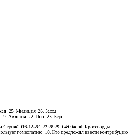
хеп. 25. Милиция. 26. Зассд.
19. Авзония. 22. Поп. 23. Берс.
ии Стриж
2016-12-28T22:28:29+04:00
admin
Кроссворды
спользует гомеопатию. 10. Кто предложил ввести контрибуцию