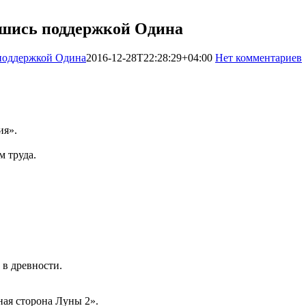
вшись поддержкой Одина
 поддержкой Одина
2016-12-28T22:28:29+04:00
Нет комментариев
ия».
м труда.
 в древности.
ная сторона Луны 2».