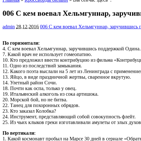
006 С кем воевал Хельмгуннар, заручи
admin
28.12.2016
006 С кем воевал Хельмгуннар, заручившись
По горизонтали
:
4. С кем воевал Хельмгуннар, заручившись поддержкой Одина.
7. Какой врач не использует гомеопатию.
10. Кто предложил ввести контрибуцию из фильма «Контрибуц
11. Одно из последствий замыкания.
12. Какого поэта выслали на 5 лет из Ленинграда с применение
13. Яйцо, в виде праздничной жертвы, сваренное вкрутую.
14. Улетный район Сочи.
18. Почти как оспа, только у овец.
19. Итальянский алкоголь из сока артишока.
20. Морской бой, но не битва.
22. Танец для похоронных обрядов.
23. Кто заказал Колобка?
24. Инструмент, представляющий собой совокупность флейт.
25. Из чьих клыков греки изготавливали амулеты от злых духов
По вертикали
:
1. Какой космонавт пробыл на Марсе 30 дней в сериале «Обрат