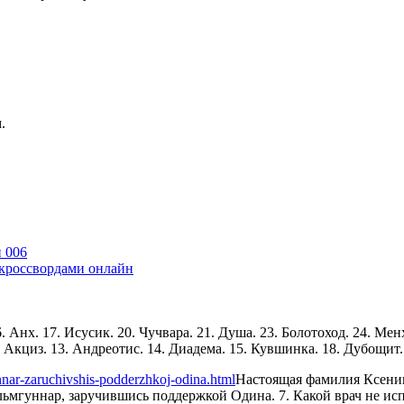
.
и 006
 кроссвордами онлайн
6. Анх. 17. Исусик. 20. Чучвара. 21. Душа. 23. Болотоход. 24. Мен
1. Акциз. 13. Андреотис. 14. Диадема. 15. Кувшинка. 18. Дубощит. 
nar-zaruchivshis-podderzhkoj-odina.html
Настоящая фамилия Ксен
ельмгуннар, заручившись поддержкой Одина. 7. Какой врач не и