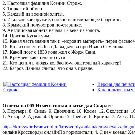
2. Настоящая фамилия Ксении Стриж.
3. Тюркский обмен.
5. Каждый из военной элиты.
6. Итальянское оружие, сильно напоминающее браунинг.
8. Крымский полуостров по-старинке.
9. Английская монета начала 17 века из золота.
14. Приток Кускокуим.
15. Какая часть здания так и «норовит выпереть» перед фасадом
16. Кот из повести Льва Давыдычева про Ивана Семенова.
17. Какой поэт с 1833 года жил с Жорж Санд.
18. Кремлевская стена по сути.
21. Кто ценил в людях колбасно-угощательный характер?
22. Багров Данила считал, что она в правде.
Версия для печат
Как пользоваться
Ответы на 005 Из чего сшили платье для Скарлет
:
3. Портьера. 8. Снедь. 9. Двоечник. 10. Косма. 12. Околесица. 1
1. Анкор. 2. Адамо. 4. Орвилл. 5. Трейси. 6. Ерница. 7. Аякс. 1
https://krosswordscanword.ru/krossvordy-onlajn/kem-voeval-xelmgun
онлайн
Кроссворды онлайн
По горизонтали: 4. С кем воевал Х